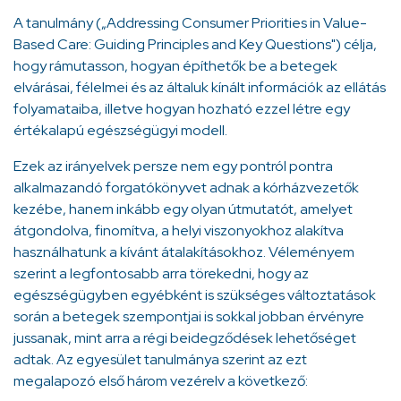
A tanulmány („Addressing Consumer Priorities in Value-
Based Care: Guiding Principles and Key Questions") célja,
hogy rámutasson, hogyan építhetők be a betegek
elvárásai, félelmei és az általuk kínált információk az ellátás
folyamataiba, illetve hogyan hozható ezzel létre egy
értékalapú egészségügyi modell.
Ezek az irányelvek persze nem egy pontról pontra
alkalmazandó forgatókönyvet adnak a kórházvezetők
kezébe, hanem inkább egy olyan útmutatót, amelyet
átgondolva, finomítva, a helyi viszonyokhoz alakítva
használhatunk a kívánt átalakításokhoz. Véleményem
szerint a legfontosabb arra törekedni, hogy az
egészségügyben egyébként is szükséges változtatások
során a betegek szempontjai is sokkal jobban érvényre
jussanak, mint arra a régi beidegződések lehetőséget
adtak. Az egyesület tanulmánya szerint az ezt
megalapozó első három vezérelv a következő: