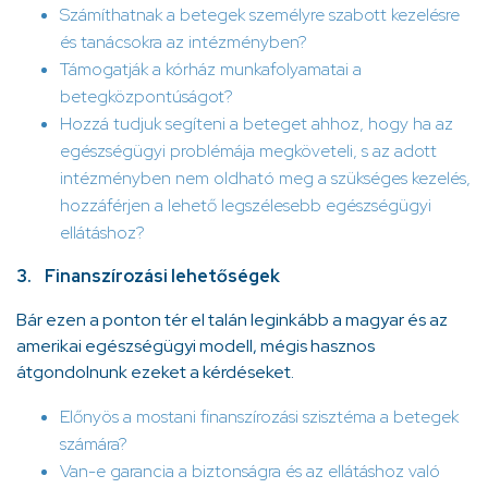
Számíthatnak a betegek személyre szabott kezelésre
és tanácsokra az intézményben?
Támogatják a kórház munkafolyamatai a
betegközpontúságot?
Hozzá tudjuk segíteni a beteget ahhoz, hogy ha az
egészségügyi problémája megköveteli, s az adott
intézményben nem oldható meg a szükséges kezelés,
hozzáférjen a lehető legszélesebb egészségügyi
ellátáshoz?
3. Finanszírozási lehetőségek
Bár ezen a ponton tér el talán leginkább a magyar és az
amerikai egészségügyi modell, mégis hasznos
átgondolnunk ezeket a kérdéseket.
Előnyös a mostani finanszírozási szisztéma a betegek
számára?
Van-e garancia a biztonságra és az ellátáshoz való