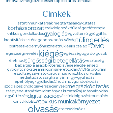
innovatív megközelítéssel kapcsolatos témákat.
Címkék
sztatin
munkatársak megtartása
agykutatás
kórházsorozat
szakdolgozók
dúlaság
erdőterápia
gyaloglás
kritikus gondolkodás
együttérző gyógyítás
túlingerlés
kreativitás
hisztéria
gondoskodási válság
FOMO
distressz
képernyőhasználat
nukleáris család
kiégés
egészségnevelés
egészségügyi dolgozók
sürgősségi betegellátás
életmód
veszteség
baba táplálása
biblioterápia
veseelégtelenség
gyógyító nők
streaming
önismeret
kudarc
ViDRa program
feszültség
szív
illatok
bruxizmus
holisztikus orvoslás
médiatudatosság
hasnyálmirigy-gyulladás
epehólyag-gyulladás
Chochinov
gondoskodás
megrázkódtatás
szociálpszichológia
vérszegénység
szégyen
eutanázia
tudományos kutatás
vajúdás
haldoklás
digitalizáció
együttérzés
gyászfeldolgozás
traumaírás
toxikus munkakörnyezet
könyvklub
BLW
olvasás
ateroszklerózis