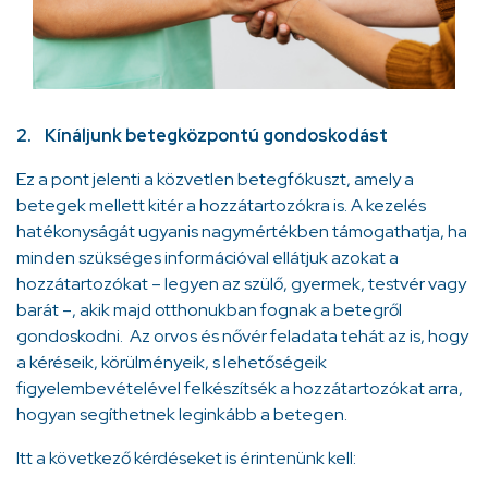
2. Kínáljunk betegközpontú gondoskodást
Ez a pont jelenti a közvetlen betegfókuszt, amely a
betegek mellett kitér a hozzátartozókra is. A kezelés
hatékonyságát ugyanis nagymértékben támogathatja, ha
minden szükséges információval ellátjuk azokat a
hozzátartozókat – legyen az szülő, gyermek, testvér vagy
barát –, akik majd otthonukban fognak a betegről
gondoskodni. Az orvos és nővér feladata tehát az is, hogy
a kéréseik, körülményeik, s lehetőségeik
figyelembevételével felkészítsék a hozzátartozókat arra,
hogyan segíthetnek leginkább a betegen.
Itt a következő kérdéseket is érintenünk kell: