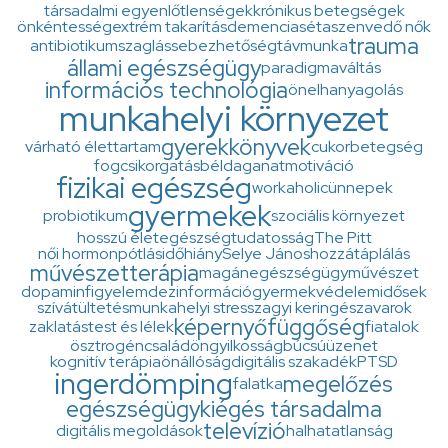
társadalmi egyenlőtlenségek
krónikus betegségek
önkéntesség
extrém takarítás
demencia
séta
szenvedő nők
trauma
antibiotikum
szaglás
sebezhetőség
távmunka
állami egészségügy
paradigmaváltás
információs technológia
önelhanyagolás
munkahelyi környezet
gyerekkönyvek
várható élettartam
cukorbetegség
fogcsikorgatás
béldaganat
motiváció
fizikai egészség
workaholic
ünnepek
gyermekek
probiotikum
szociális környezet
hosszú élet
egészségtudatosság
The Pitt
női hormonpótlás
időhiány
Selye János
hozzátáplálás
művészetterápia
magánegészségügy
művészet
dopamin
figyelem
dezinformáció
gyermekvédelem
idősek
szívátültetés
munkahelyi stressz
agyi keringészavarok
képernyő
függőség
zaklatás
test és lélek
fiatalok
ösztrogén
család
öngyilkosság
búcsúüzenet
kognitív terápia
önállóság
digitális szakadék
PTSD
ingerdömping
megelőzés
falatka
egészségügy
kiégés társadalma
televízió
digitális megoldások
halhatatlanság