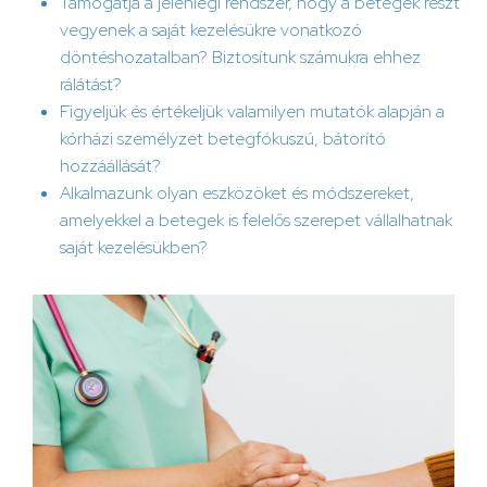
Támogatja a jelenlegi rendszer, hogy a betegek részt
vegyenek a saját kezelésükre vonatkozó
döntéshozatalban? Biztosítunk számukra ehhez
rálátást?
Figyeljük és értékeljük valamilyen mutatók alapján a
kórházi személyzet betegfókuszú, bátorító
hozzáállását?
Alkalmazunk olyan eszközöket és módszereket,
amelyekkel a betegek is felelős szerepet vállalhatnak
saját kezelésükben?