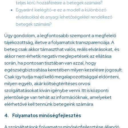
teljes körű hozzáférésre a betegek számára?
Egyaránt kielégítő-e ez a modell a különböző
elvárásokkal és anyagi lehetőségekkel rendelkező
betegek számára?
Úgy gondolom, a legfontosabb szempont a megfelelő
tájékozottság, illetve a folyamatok transzparenciája. A
beteg csak akkor támaszthat valós, reális elvárásokat, és
akkor nem érhetik negatív meglepetések az ellátása
során, ha pontosan tisztában van azzal, hogy
egészségbiztosítása keretében milyen kezelésre jogosult.
Csak így tudja majd kellő megalapozottsággal eldönteni,
milyen egyéb, akár költségtérítéses orvosi
szolgáltatásokat kíván igénybe venni. Itt is központi
jelentősége van tehát az információknak, amelyeket
elérhetővé kell tennünk betegeink számára.
4. Folyamatos minőségfejlesztés
A szolgáltatások folyamatos minőségfejlesztése állandó