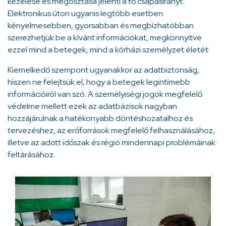
kezelése és megosztása jelenti a fő csapásirányt.
Elektronikus úton ugyanis legtöbb esetben
kényelmesebben, gyorsabban és megbízhatóbban
szerezhetjük be a kívánt információkat, megkönnyítve
ezzel mind a betegek, mind a kórházi személyzet életét.
Kiemelkedő szempont ugyanakkor az adatbiztonság,
hiszen ne felejtsük el, hogy a betegek legintimebb
információiról van szó. A személyiségi jogok megfelelő
védelme mellett ezek az adatbázisok nagyban
hozzájárulnak a hatékonyabb döntéshozatalhoz és
tervezéshez, az erőforrások megfelelő felhasználásához,
illetve az adott időszak és régió mindennapi problémáinak
feltárásához.