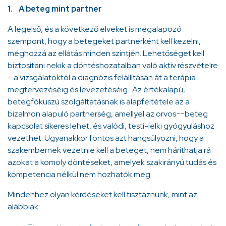
1. A beteg mint partner
A legelső, és a következő elveket is megalapozó
szempont, hogy a betegeket partnerként kell kezelni,
méghozzá az ellátás minden szintjén. Lehetőséget kell
biztosítani nekik a döntéshozatalban való aktív részvételre
– a vizsgálatoktól a diagnózis felállításán át a terápia
megtervezéséig és levezetéséig. Az értékalapú,
betegfókuszú szolgáltatásnak is alapfeltétele az a
bizalmon alapuló partnerség, amellyel az orvos-–beteg
kapcsolat sikeres lehet, és valódi, testi-lelki gyógyuláshoz
vezethet. Ugyanakkor fontos azt hangsúlyozni, hogy a
szakembernek vezetnie kell a beteget, nem háríthatja rá
azokat a komoly döntéseket, amelyek szakirányú tudás és
kompetencia nélkül nem hozhatók meg.
Mindehhez olyan kérdéseket kell tisztáznunk, mint az
alábbiak: