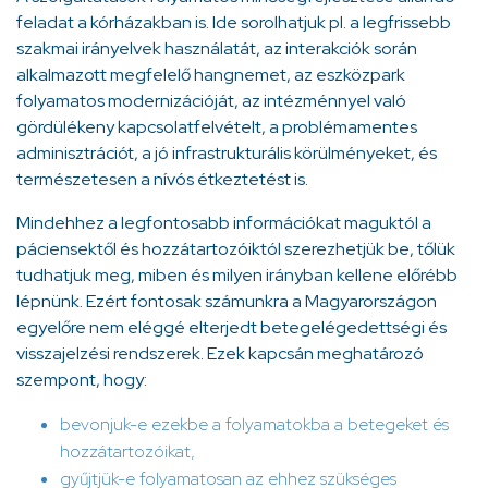
feladat a kórházakban is. Ide sorolhatjuk pl. a legfrissebb
szakmai irányelvek használatát, az interakciók során
alkalmazott megfelelő hangnemet, az eszközpark
folyamatos modernizációját, az intézménnyel való
gördülékeny kapcsolatfelvételt, a problémamentes
adminisztrációt, a jó infrastrukturális körülményeket, és
természetesen a nívós étkeztetést is.
Mindehhez a legfontosabb információkat maguktól a
páciensektől és hozzátartozóiktól szerezhetjük be, tőlük
tudhatjuk meg, miben és milyen irányban kellene előrébb
lépnünk. Ezért fontosak számunkra a Magyarországon
egyelőre nem eléggé elterjedt betegelégedettségi és
visszajelzési rendszerek. Ezek kapcsán meghatározó
szempont, hogy:
bevonjuk-e ezekbe a folyamatokba a betegeket és
hozzátartozóikat,
gyűjtjük-e folyamatosan az ehhez szükséges