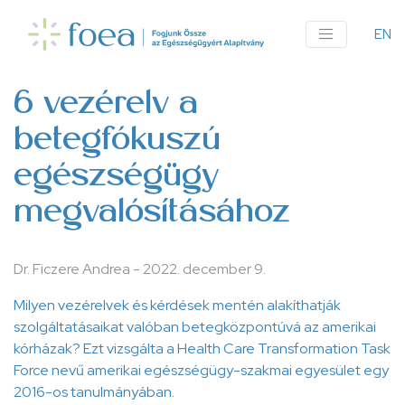
Ugrás
a
EN
An
tartalomra
me
6 vezérelv a
betegfókuszú
egészségügy
megvalósításához
Dr. Ficzere Andrea
-
2022. december 9.
Milyen vezérelvek és kérdések mentén alakíthatják
szolgáltatásaikat valóban betegközpontúvá az amerikai
kórházak? Ezt vizsgálta a Health Care Transformation Task
Force nevű amerikai egészségügy-szakmai egyesület egy
2016-os tanulmányában.