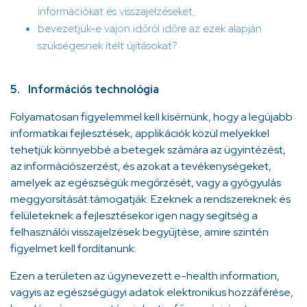
információkat és visszajelzéseket,
bevezetjük-e vajon időről időre az ezek alapján
szükségesnek ítélt újításokat?
5. Információs technológia
Folyamatosan figyelemmel kell kísérnünk, hogy a legújabb
informatikai fejlesztések, applikációk közül melyekkel
tehetjük könnyebbé a betegek számára az ügyintézést,
az információszerzést, és azokat a tevékenységeket,
amelyek az egészségük megőrzését, vagy a gyógyulás
meggyorsítását támogatják. Ezeknek a rendszereknek és
felületeknek a fejlesztésekor igen nagy segítség a
felhasználói visszajelzések begyűjtése, amire szintén
figyelmet kell fordítanunk.
Ezen a területen az úgynevezett e-health information,
vagyis az egészségügyi adatok elektronikus hozzáférése,