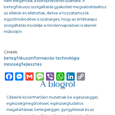
nem elegendők a kórházvezetés számára. A
betegfókuszú szolgáltatás gyakorlati megvalósításához
az ellátók és ellátottak, illetve a hozzátartozók
együttműködése is szükséges, hogy az értékalapú
szolgáltatás modellje a mindennapokban is sikerrel
működjön.
Címkék
betegfókusz
információs technológia
minőségfejlesztés
Facebook
Messenger
Gmail
Message
Viber
WhatsApp
LinkedIn
Copy
Link
A blogról
Cikkeink közérthetően mutatnak be egészséggel,
egészségmegőrzéssel, egészségtudatos
magatartással, betegséggel, gyógyítással és az