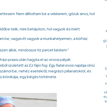
lettesem. Nem állítottam be a vekkerem, gőzük sincs, hol
Időbe telik, mire betájolom, hol vagyok és miért.
udtam be, vagyis itt vagyok a munkahelyemen, a kórház
go
észen állok, mindössze tíz percet késtem.”
ázi praxis után hagyta el az orvosi pályát.
iből született az
Ez fájni fog. Egy fiatal orvos naplója
című
b
 számol be, nehéz esetekről, megrázó pillanatokról, és
 krónikája, egy kiégés története.
h
v
e
e