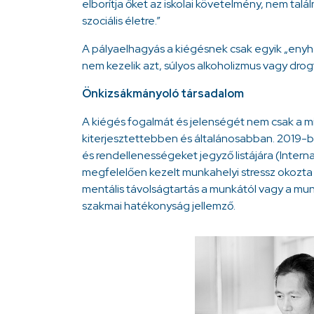
elborítja őket az iskolai követelmény, nem talál
szociális életre.”
A pályaelhagyás a kiégésnek csak egyik „enyhe
nem kezelik azt, súlyos alkoholizmus vagy drogf
Önkizsákmányoló társadalom
A kiégés fogalmát és jelenségét nem csak a mi
kiterjesztettebben és általánosabban. 2019-
és rendellenességeket jegyző listájára (Interna
megfelelően kezelt munkahelyi stressz okozta 
mentális távolságtartás a munkától vagy a mun
szakmai hatékonyság jellemző.