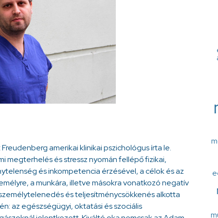
m
reudenberg amerikai klinikai pszichológus írta le.
i megterhelés és stressz nyomán fellépő fizikai,
nytelenség és inkompetencia érzésével, a célok és az
e
személyre, a munkára, illetve másokra vonatkozó negatív
elszemélytelenedés és teljesítménycsökkenés alkotta
n: az egészségügyi, oktatási és szociális
mu
gászoknál jelentkezett. Kiváltó oka nemcsak az Adam