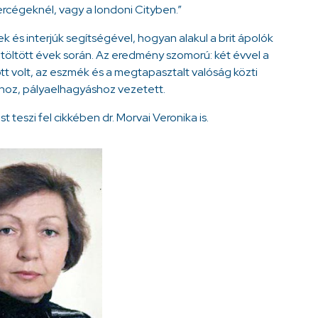
rcégeknél, vagy a londoni Cityben.”
ek és interjúk segítségével, hogyan alakul a brit ápolók
töltött évek során. Az eredmény szomorú: két évvel a
 volt, az eszmék és a megtapasztalt valóság közti
hoz, pályaelhagyáshoz vezetett.
 teszi fel cikkében dr. Morvai Veronika is.