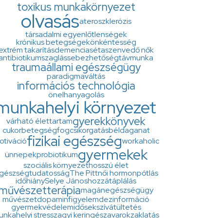
toxikus munkakörnyezet
olvasás
ateroszklerózis
társadalmi egyenlőtlenségek
krónikus betegségek
önkéntesség
extrém takarítás
demencia
séta
szenvedő nők
antibiotikum
szaglás
sebezhetőség
távmunka
trauma
állami egészségügy
paradigmaváltás
információs technológia
önelhanyagolás
munkahelyi környezet
gyerekkönyvek
várható élettartam
cukorbetegség
fogcsikorgatás
béldaganat
fizikai egészség
otiváció
workaholic
gyermekek
ünnepek
probiotikum
szociális környezet
hosszú élet
gészségtudatosság
The Pitt
női hormonpótlás
időhiány
Selye János
hozzátáplálás
művészetterápia
magánegészségügy
művészet
dopamin
figyelem
dezinformáció
gyermekvédelem
idősek
szívátültetés
nkahelyi stressz
agyi keringészavarok
zaklatás