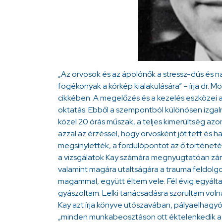
„Az orvosok és az ápolónők a stressz-dús és n
fogékonyak a kórkép kialakulására” – írja dr. M
cikkében. A megelőzés és a kezelés eszközei a
oktatás. Ebből a szempontból különösen izgalm
közel 20 órás műszak, a teljes kimerültség azo
azzal az érzéssel, hogy orvosként jót tett és h
megsínylették, a fordulópontot az ő történet
a vizsgálatok Kay számára megnyugtatóan záru
valamint magára utaltságára a trauma feldolg
magammal, együtt éltem vele. Fél évig egyálta
gyászoltam. Lelki tanácsadásra szorultam volna
Kay azt írja könyve utószavában, pályaelhagyó
„minden munkabeosztáson ott éktelenkedik a 