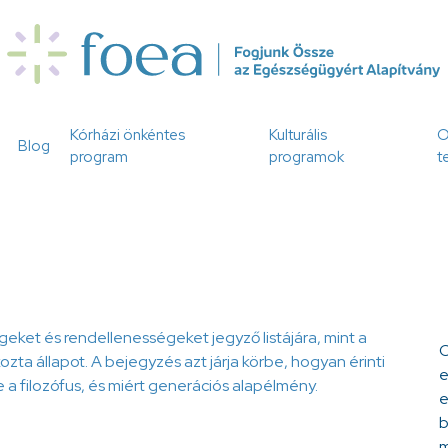
Kórházi önkéntes
Kulturális
O
Blog
program
programok
t
ket és rendellenességeket jegyző listájára, mint a
C
ta állapot. A bejegyzés azt járja körbe, hogyan érinti
e
a filozófus, és miért generációs alapélmény.
e
b
m