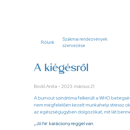
Ugrás
a
tartalomra
Szakmai rendezvények
Rólunk
szervezése
A kiégésről
Bödő Anita
-
2023. március 21.
A burnout szindróma felkerült a WHO betegsége
nem megfelelően kezelt munkahelyi stressz okoz
az egészségügyben dolgozókat, mit lát benne 
„Jó hír: karácsony reggel van.