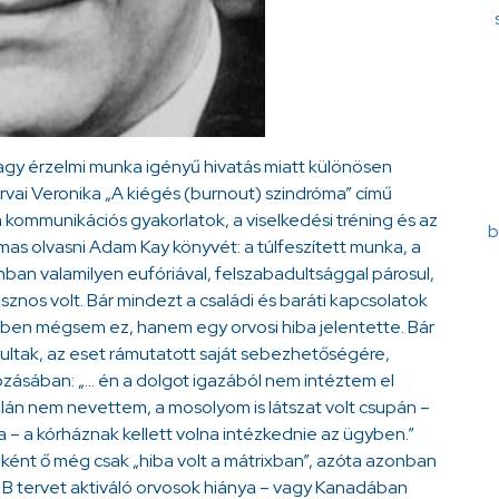
agy érzelmi munka igényű hivatás miatt különösen
orvai Veronika „A kiégés (burnout) szindróma” című
 kommunikációs gyakorlatok, a viselkedési tréning és az
b
as olvasni Adam Kay könyvét: a túlfeszített munka, a
nban valamilyen eufóriával, felszabadultsággal párosul,
asznos volt. Bár mindezt a családi és baráti kapcsolatok
ében mégsem ez, hanem egy orvosi hiba jelentette. Bár
ltak, az eset rámutatott saját sebezhetőségére,
ozásában: „… én a dolgot igazából nem intéztem el
lán nem nevettem, a mosolyom is látszat volt csupán –
 – a kórháznak kellett volna intézkednie az ügyben.”
ként ő még csak „hiba volt a mátrixban”, azóta azonban
B tervet aktiváló orvosok hiánya – vagy Kanadában