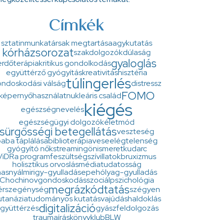
Címkék
sztatin
munkatársak megtartása
agykutatás
kórházsorozat
szakdolgozók
dúlaság
gyaloglás
erdőterápia
kritikus gondolkodás
együttérző gyógyítás
kreativitás
hisztéria
túlingerlés
ndoskodási válság
distressz
FOMO
képernyőhasználat
nukleáris család
kiégés
egészségnevelés
egészségügyi dolgozók
életmód
sürgősségi betegellátás
veszteség
aba táplálása
biblioterápia
veseelégtelenség
gyógyító nők
streaming
önismeret
kudarc
ViDRa program
feszültség
szív
illatok
bruxizmus
holisztikus orvoslás
médiatudatosság
asnyálmirigy-gyulladás
epehólyag-gyulladás
Chochinov
gondoskodás
szociálpszichológia
megrázkódtatás
érszegénység
szégyen
utanázia
tudományos kutatás
vajúdás
haldoklás
digitalizáció
gyüttérzés
gyászfeldolgozás
traumaírás
könyvklub
BLW