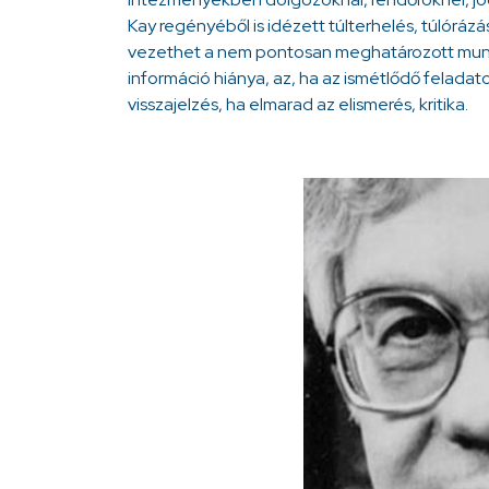
Kay regényéből is idézett túlterhelés, túlóráz
vezethet a nem pontosan meghatározott mun
információ hiánya, az, ha az ismétlődő feladat
visszajelzés, ha elmarad az elismerés, kritika.