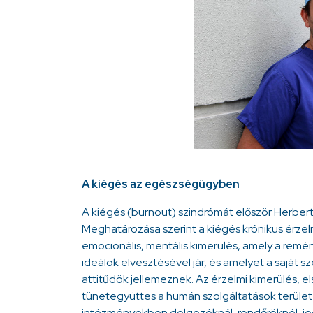
A kiégés az egészségügyben
A kiégés (burnout) szindrómát először Herbert F
Meghatározása szerint a kiégés krónikus érzelm
emocionális, mentális kimerülés, amely a remé
ideálok elvesztésével jár, és amelyet a saját 
attitűdök jellemeznek. Az érzelmi kimerülés, 
tünetegyüttes a humán szolgáltatások területé
intézményekben dolgozóknál, rendőröknél, jo