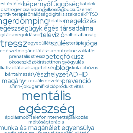
képernyő
függőség
est és lélek
fiatalok
ösztrogén
család
öngyilkosság
búcsúüzenet
gnitív terápia
önállóság
digitális szakadék
PTSD
ingerdömping
megelőzés
falatka
egészségügy
kiégés társadalma
televízió
igitális megoldások
halhatatlanság
tressz
szülés
jóga
egyedüllét
terápia
ebészet
magánellátás
burnout
online zaklatás
betegfókusz
prenatális stressz
okoseszközök
írás
otthon gyógyulás
blog
lliatív ellátás
elszigeteltség
iskolai abúzus
Vészhelyzet
ADHD
bántalmazás
magány
prevenció
szexuális nevelés
sinrin-joku
gamifikáció
produktivitás
mentális
egészség
ápolás
mobiltelefon
internet
táplálkozás
méltóságterápia
munka és magánélet egyensúlya