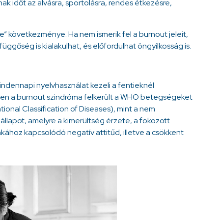
nak időt az alvásra, sportolásra, rendes étkezésre,
” következménye. Ha nem ismerik fel a burnout jeleit,
üggőség is kialakulhat, és előfordulhat öngyilkosság is.
ndennapi nyelvhasználat kezeli a fentieknél
ben a burnout szindróma felkerült a WHO betegségeket
tional Classification of Diseases), mint a nem
állapot, amelyre a kimerültség érzete, a fokozott
kához kapcsolódó negatív attitűd, illetve a csökkent