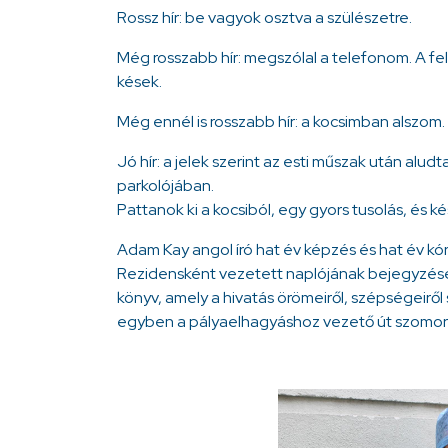
Rossz hír: be vagyok osztva a szülészetre.
Még rosszabb hír: megszólal a telefonom. A fe
kések.
Még ennél is rosszabb hír: a kocsimban alszom. 
Jó hír: a jelek szerint az esti műszak után al
parkolójában.
Pattanok ki a kocsiból, egy gyors tusolás, és k
Adam Kay angol író hat év képzés és hat év kórh
Rezidensként vezetett naplójának bejegyzése
könyv, amely a hivatás örömeiről, szépségeiről
egyben a pályaelhagyáshoz vezető út szomorú