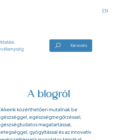
EN
Angol
menü
ktatási
Keresés
evékenység
A blogról
ikkeink közérthetően mutatnak be
gészséggel, egészségmegőrzéssel,
gészségtudatos magatartással,
etegséggel, gyógyítással és az innovatív
egközelítéssel kapcsolatos témákat.