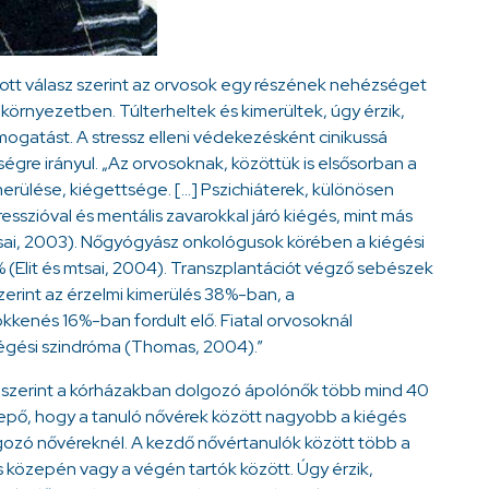
zott válasz szerint az orvosok egy részének nehézséget
li környezetben. Túlterheltek és kimerültek, úgy érzik,
gatást. A stressz elleni védekezésként cinikussá
égre irányul. „Az orvosoknak, közöttük is elsősorban a
merülése, kiégettsége. […] Pszichiáterek, különösen
sszióval és mentális zavarokkal járó kiégés, mint más
tsai, 2003). Nőgyógyász onkológusok körében a kiégési
 (Elit és mtsai, 2004). Transzplantációt végző sebészek
erint az érzelmi kimerülés 38%-ban, a
kenés 16%-ban fordult elő. Fiatal orvosoknál
iégési szindróma (Thomas, 2004).”
 szerint a kórházakban dolgozó ápolónők több mind 40
glepő, hogy a tanuló nővérek között nagyobb a kiégés
lgozó nővéreknél. A kezdő nővértanulók között több a
 közepén vagy a végén tartók között. Úgy érzik,