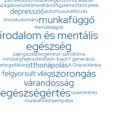
perfekcionizmus
betegközpontú ellátás
szaglásvesztés
meditáció
figyelmeztető jelek
depresszió
autizmus
unatkozás
munkafüggő
orvostudomány
életválságok
irodalom és mentális
egészség
zaj
ingázás
Diogenész-szindróma
minőségfejlesztés
flash-back
Y generáció
otthonápolás
etegellátás
A Grace klinika
szorongás
felgyorsult világ
várandósság
egészségértés
születésház
munkaholista
empátia