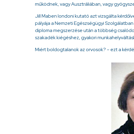
működnek, vagy Ausztráliában, vagy gyógysze
Jill Maben londoni kutató azt vizsgálta kérdőív
pályája a Nemzeti Egészségügyi Szolgálatban 
diploma megszerzése után a többség csalódott
szakadék kiégéshez, gyakori munkahelyváltás
Miért boldogtalanok az orvosok? – ezt a kérdést