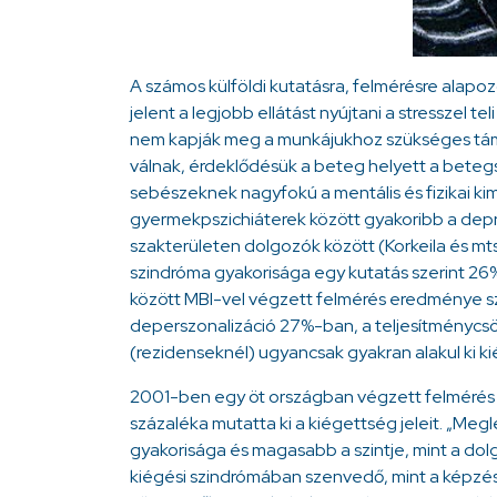
A számos külföldi kutatásra, felmérésre alapo
jelent a legjobb ellátást nyújtani a stresszel te
nem kapják meg a munkájukhoz szükséges támo
válnak, érdeklődésük a beteg helyett a betegs
sebészeknek nagyfokú a mentális és fizikai ki
gyermekpszichiáterek között gyakoribb a depre
szakterületen dolgozók között (Korkeila és m
szindróma gyakorisága egy kutatás szerint 26%
között MBI-vel végzett felmérés eredménye sz
deperszonalizáció 27%-ban, a teljesítménycsök
(rezidenseknél) ugyancsak gyakran alakul ki k
2001-ben egy öt országban végzett felmérés
százaléka mutatta ki a kiégettség jeleit. „Me
gyakorisága és magasabb a szintje, mint a do
kiégési szindrómában szenvedő, mint a képzés