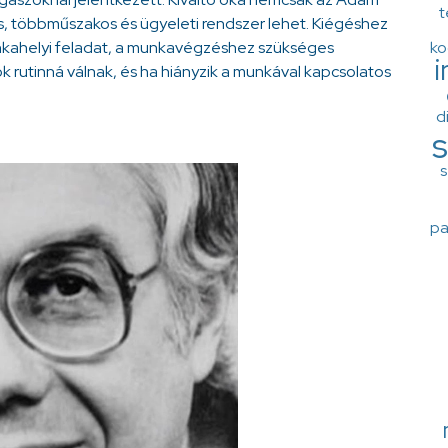
t
ás, többműszakos és ügyeleti rendszer lehet. Kiégéshez
ko
kahelyi feladat, a munkavégzéshez szükséges
ok rutinná válnak, és ha hiányzik a munkával kapcsolatos
d
s
s
pa