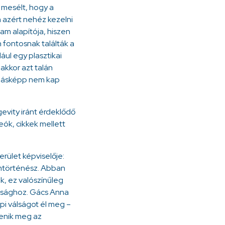
l mesélt, hogy a
a azért nehéz kezelni
ram alapítója, hiszen
 fontosnak találták a
ául egy plasztikai
akkor azt talán
, másképp nem kap
ngevity iránt érdeklődő
ók, cikkek mellett
rület képviselője:
mtörténész. Abban
k, ez valószínűleg
talsághoz. Gács Anna
pi válságot él meg –
lenik meg az