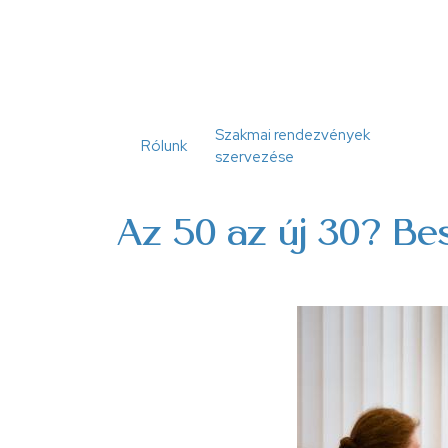
Ugrás
a
tartalomra
Szakmai rendezvények
Rólunk
szervezése
Az 50 az új 30? Be