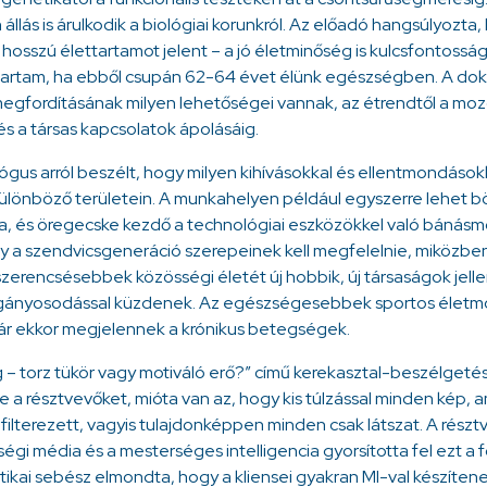
n állás is árulkodik a biológiai korunkról. Az előadó hangsúlyozta
osszú élettartamot jelent – a jó életminőség is kulcsfontosság
tartam, ha ebből csupán 62-64 évet élünk egészségben. A doktor
 megfordításának milyen lehetőségei vannak, az étrendtől a moz
és a társas kapcsolatok ápolásáig.
ógus arról beszélt, hogy milyen kihívásokkal és ellentmondáso
ülönböző területein. A munkahelyen például egyszerre lehet b
a, és öregecske kezdő a technológiai eszközökkel való bánásm
y a szendvicsgeneráció szerepeinek kell megfelelnie, miközben 
zerencsésebbek közösségi életét új hobbik, új társaságok jell
agányosodással küzdenek. Az egészségesebbek sportos életm
ár ekkor megjelennek a krónikus betegségek.
ág – torz tükör vagy motiváló erő?” című kerekasztal-beszélget
te a résztvevőket, mióta van az, hogy kis túlzással minden kép, a
 filterezett, vagyis tulajdonképpen minden csak látszat. A rész
égi média és a mesterséges intelligencia gyorsította fel ezt a 
tikai sebész elmondta, hogy a kliensei gyakran MI-val készíten