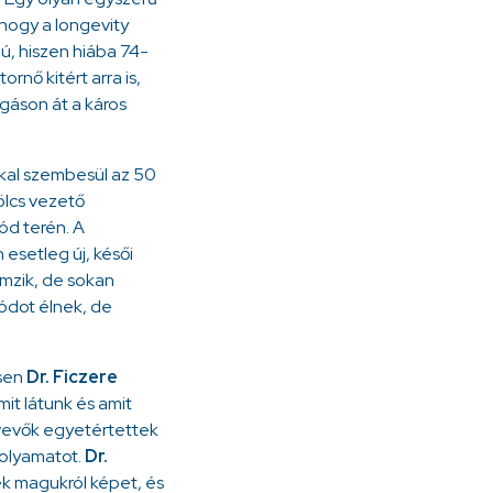
, hogy a longevity
ú, hiszen hiába 74-
nő kitért arra is,
gáson át a káros
kkal szembesül az 50
ölcs vezető
ód terén. A
esetleg új, késői
emzik, de sokan
ódot élnek, de
ésen
Dr. Ficzere
mit látunk és amit
tvevők egyetértettek
folyamatot.
Dr.
ek magukról képet, és