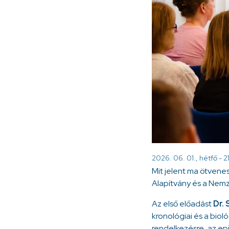
2026. 06. 01., hétfő - 2
Mit jelent ma ötvene
Alapítvány és a Nemz
Az első előadást
Dr. 
kronológiai és a biol
rendelkezésre, az ep