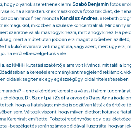
i, hogy olyanok szeretnének lenni.
Szabó Benjamin
fotós arró
lviselik, ha a karakterüknek maszkírozva fotózzák őket, de néh
ülőszobán nincs filter, mondta
Kandász Andrea
, a Rebirth prog
znek magukról, miközben a szülésre koncentrálnak. Mindannyian
iért szeretne valaki máshogy kinézni, mint ahogy kinéz. Ha péld
kség, mert a műtét után jobban érzi magát a bőrében az illető, 
e ha külső elvárásra veti magát alá, vagy azért, mert úgy érzi
 jó, ha erről elbeszélgetünk vele.
ia
, az NMHH kutatási szakértője arra volt kíváncsi, mit talál a lo
. Előadásában a keresési eredményként megjelenő reklámok, vide
lyen oldalak segítenek egy egészségügyi oldal hitelesítésében.
k maradni? – erre a kérdésre kereste a választ három tudományte
zichológus,
Dr. Szentpáli Zsófia
orvos és
Gács Anna
irodalo
tek, hogy a fiatalságot mindig is pozitívan látták és értékelté
vőben sem. Változik viszont, hogy milyen életkort kötünk a fia
na Kareninát említette. Tolsztoj regényhőse egy igazi életköze
ztal-beszélgetés során számos példával illusztrálta, hogyan je