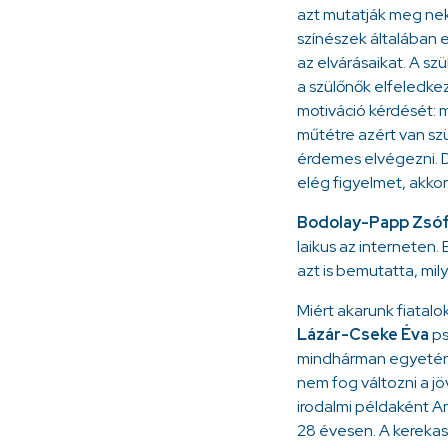
azt mutatják meg nek
színészek általában e
az elvárásaikat. A sz
a szülőnők elfeledke
motiváció kérdését: m
műtétre azért van szü
érdemes elvégezni. D
elég figyelmet, akkor
Bodolay-Papp Zsóf
laikus az interneten
azt is bemutatta, mi
Miért akarunk fiatalo
Lázár-Cseke Éva
ps
mindhárman egyetértet
nem fog változni a jö
irodalmi példaként An
28 évesen. A kerekas