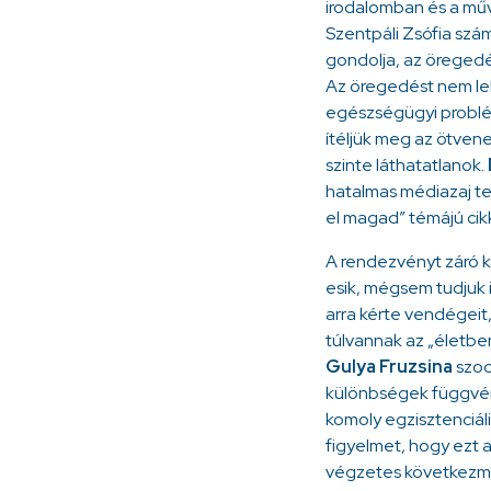
irodalomban és a műv
Szentpáli Zsófia szá
gondolja, az öreged
Az öregedést nem leh
egészségügyi problém
ítéljük meg az ötvenes
szinte láthatatlanok.
hatalmas médiazaj t
el magad” témájú cik
A rendezvényt záró k
esik, mégsem tudjuk 
arra kérte vendégeit
túlvannak az „életbe
Gulya Fruzsina
szoc
különbségek függvén
komoly egzisztenciális
figyelmet, hogy ezt a
végzetes következmé