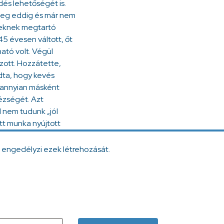
dés lehetőségét is.
 meg eddig és már nem
ezeknek megtartó
45 évesen váltott, őt
ható volt. Végül
hozott. Hozzátette,
ndta, hogy kevés
ndannyian másként
hézségét. Azt
 nem tudunk „jól
tt munka nyújtott
 engedélyzi ezek létrehozását.