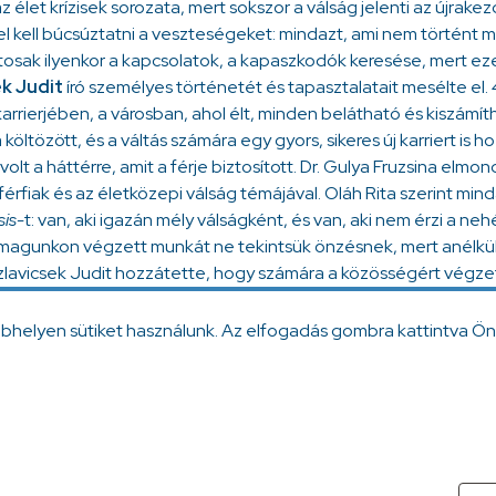
 élet krízisek sorozata, mert sokszor a válság jelenti az újrakez
r el kell búcsúztatni a veszteségeket: mindazt, ami nem történt
ntosak ilyenkor a kapcsolatok, a kapaszkodók keresése, mert 
ek Judit
író személyes történetét és tapasztalatait mesélte el. 
karrierjében, a városban, ahol élt, minden belátható és kiszámít
 költözött, és a váltás számára egy gyors, sikeres új karriert is 
lt a háttérre, amit a férje biztosított. Dr. Gulya Fruzsina elmo
 férfiak és az életközepi válság témájával. Oláh Rita szerint mi
sis-
t: van, aki igazán mély válságként, és van, aki nem érzi a ne
nmagunkon végzett munkát ne tekintsük önzésnek, mert anélkül
Szlavicsek Judit hozzátette, hogy számára a közösségért végze
válságos élethelyzet túlélésében.
ebhelyen sütiket használunk. Az elfogadás gombra kattintva Ön
ntva érheti el.
ok
enger
ail
Message
Viber
WhatsApp
LinkedIn
Copy
Link