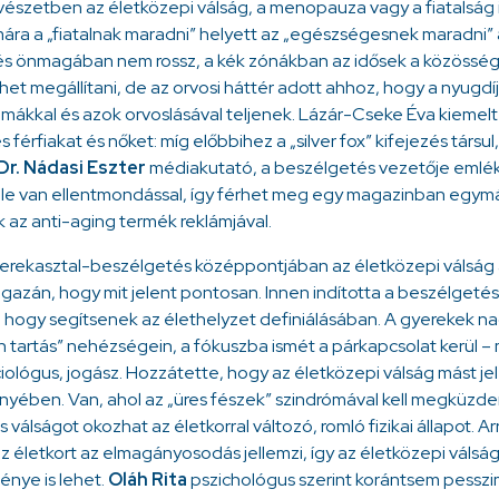
észetben az életközepi válság, a menopauza vagy a fiatalság ir
mára a „fiatalnak maradni” helyett az „egészségesnek maradni”
és önmagában nem rossz, a kék zónákban az idősek a közösség 
et megállítani, de az orvosi háttér adott ahhoz, hogy a nyugdí
ákkal és azok orvoslásával teljenek. Lázár-Cseke Éva kiemel
 férfiakat és nőket: míg előbbihez a „silver fox” kifejezés társu
Dr. Nádasi Eszter
médiakutató, a beszélgetés vezetője emléke
ele van ellentmondással, így férhet meg egy magazinban egymá
k az anti-aging termék reklámjával.
erekasztal-beszélgetés középpontjában az életközepi válság ál
igazán, hogy mit jelent pontosan. Innen indította a beszélgeté
, hogy segítsenek az élethelyzet definiálásában. A gyerekek na
n tartás” nehézségein, a fókuszba ismét a párkapcsolat kerül 
iológus, jogász. Hozzátette, hogy az életközepi válság mást jel
yében. Van, ahol az „üres fészek” szindrómával kell megküzde
 válságot okozhat az életkorral változó, romló fizikai állapot. Arra
z életkort az elmagányosodás jellemzi, így az életközepi válsá
nye is lehet.
Oláh Rita
pszichológus szerint korántsem pesszim