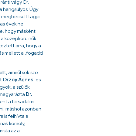
ánti vágy. Dr.
 a hangsúlyos. Úgy
megbecsült tagjai.
jas évek ne
te, hogy másként
l, a középkorú nők
ztett arra, hogy a
s mellett a „fogadd
lt, amiről sok szó
st
Orzóy Ágnes
, és
gyok, a szülők
– magyarázta
Dr.
ent a társadalmi
ni, máshol azonban
 is felhívta a
gnak komoly,
ista az a