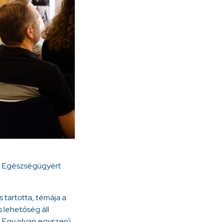
az Egészségügyért
 tartotta, témája a
s lehetőség áll
. Egy olyan egyszerű