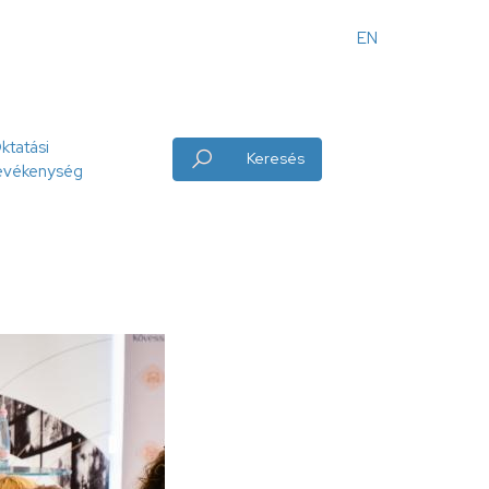
EN
Angol
menü
ktatási
Keresés
evékenység