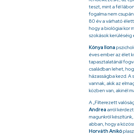
teszt, mint a fél lábo
fogalma nem csupán h
80 év a várható élet
hogy a biológiai kor
szokások kerüléséig 
Kónya Ilona
pszichol
éves ember az élet k
tapasztalatánál fogv
családban lehet, hog
házasságba kezd. A s
vannak, akik az elm
közben van, akinél m
A „Filterezett valós
Andrea
arról kérdez
magunkról készítünk,
abban, hogy a közöss
Horváth Anikó
plasz