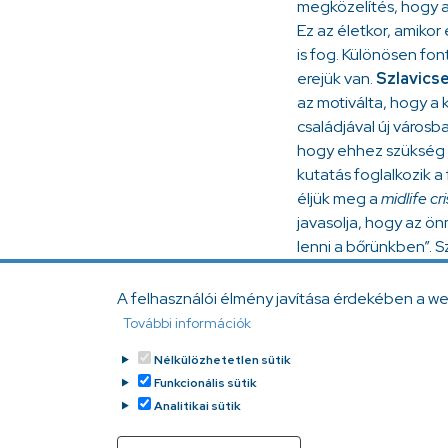
megközelítés, hogy az
Ez az életkor, amiko
is fog. Különösen fo
erejük van.
Szlavics
az motiválta, hogy a 
családjával új városba
hogy ehhez szükség vo
kutatás foglalkozik a
éljük meg a
midlife cri
javasolja, hogy az ö
lenni a bőrünkben”. 
nagy segítséget egy 
A felhasználói élmény javítása érdekében a w
Galériánkat
ide
katti
További információk
Nélkülözhetetlen sütik
Facebo
Mess
Gm
Funkcionális sütik
Analitikai sütik