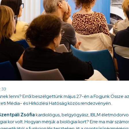
1:33
snek lenni? Erről beszélgettünk május 27-én a Fogjunk Össze 
eti Média- és Hírközlési Hatóság közös rendezvényén.
Szentpáli Zsófia
kardiológus, belgyógyász, IBLM életmódorvos
ógiai kor volt. Hogyan mérjük a biológiai kort? Erre ma már számo
igenetikától a funkcionális teszteken át a csontsűrűségmérésig