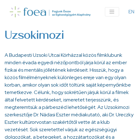
Ugrás
a
EN
An
tartalomra
me
Uzsokimozi
A Budapesti Uzsoki Utcai Kórházzal közös filmklubunk
minden évada egyedi nézőpontból járja körül az ember
fizikai és mentális jóllétének kérdéseit. Hisszük, hogy a
közös filmélményeknek különleges ereje van egy olyan
korban, amikor olyan sok időt töltünk saját képernyőinkbe
temetkezve. Célunk, hogy sokrétűen járjuk körül a filmek
által felvetett kérdéseket, ismeretet terjesszünk, és
megteremtsük a párbeszéd lehetőségét. Az Uzsokimozi
szerkesztője Dr. Nádasi Eszter médiakutató, aki Dr. Ureczky
Eszter kultúrorvostan szakértőtől vette át a klub
vezetését. Sok szeretettel várjuk az egészségügyi
dolgozókat, a betegeket, a hozzátartozókat és a