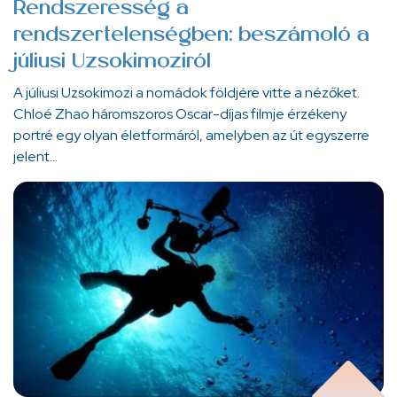
Rendszeresség a
rendszertelenségben: beszámoló a
júliusi Uzsokimoziról
A júliusi Uzsokimozi a nomádok földjére vitte a nézőket.
Chloé Zhao háromszoros Oscar-díjas filmje érzékeny
portré egy olyan életformáról, amelyben az út egyszerre
jelent…