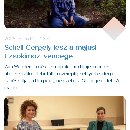
2026. május 14. - 08:51
Schell Gergely lesz a májusi
Uzsokimozi vendége
Wim Wenders Tökéletes napok című filmje a cannes-i
filmfesztiválon debütált; főszereplője elnyerte a legjobb
színész díját, a film pedig nemzetközi Oscar-jelölt lett. A
májusi…