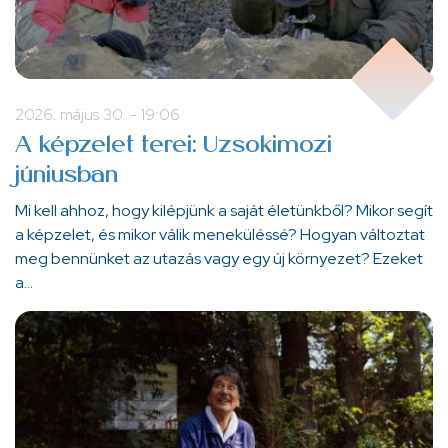
2026. május 30. - 19:06
A képzelet terei: Uzsokimozi
júniusban
Mi kell ahhoz, hogy kilépjünk a saját életünkből? Mikor segít
a képzelet, és mikor válik meneküléssé? Hogyan változtat
meg bennünket az utazás vagy egy új környezet? Ezeket
a…