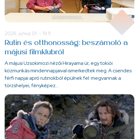
2026. június 01. - 19:11
Rutin és otthonosság: beszámoló a
májusi filmklubról
A májusi Uzsokimozi nézői Hirayama úr, egy tokiói
közmunkás mindennapjaival ismerkedtek meg. A csendes
férfi napjai apró rutinokból épülnek fel: megvannak a
törzshelyei, fényképez…