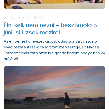
2026. június 22. - 10:05
Élni kell, nem nézni - beszámoló a
júniusi Uzsokimoziról
Az ember és környezet kapcsolódási pontjait vizsgáló
évad összeállításakor a sorozat szerkesztője, Dr. Nádasi
Eszter médiakutató azon is elgondolkodott, hogy a nap 24
órájából…