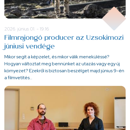
2026. június 01. - 19:16
Filmrajongó producer az Uzsokimozi
júniusi vendége
Mikor segít a képzelet, és mikor válik meneküléssé?
Hogyan változtat meg bennünket az utazás vagy egy új
környezet? Ezekről is biztosan beszélget majd június 9-én
a filmvetítés…