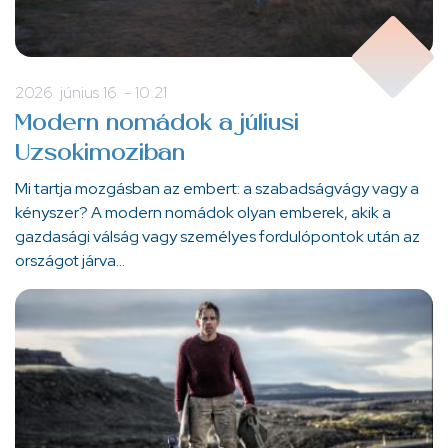
2026. június 16. - 10:21
Modern nomádok a júliusi
Uzsokimoziban
Mi tartja mozgásban az embert: a szabadságvágy vagy a
kényszer? A modern nomádok olyan emberek, akik a
gazdasági válság vagy személyes fordulópontok után az
országot járva…