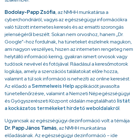
Bodolay-Papp Zsófia
, az NMHH munkatársa a
cyberchondriáról, vagyis az egészségügyi információkra
való túlzott internetes keresés és az emiatti szorongás
jelenségéről beszélt. Sokan nem orvoshoz, hanem „Dr.
Google”-hoz fordulnak, ha tüneteket észlelnek magukon,
ami nagyon veszélyes, hiszen az interneten rengeteg nem
helytálló információ kering, gyakran ismert orvosok vagy
tudósok nevével és fotójával. Ráadásul a keresőmotorok
logikája, amely a szenzációs találatokat előre hozza,
valamint a túl sok információ is nehezíti az online keresést.
Az előadó a
Semmelweis Help
applikációt javasolta
tünetellenőrzésre, valamint a Nemzeti Népegészségügyi
és Gyógyszerészeti Központ oldalán megtalálható
listát
a kockázatos termékeket hirdető weboldalakról
.
Ugyancsak az egészségügyi dezinformáció volt a témája
Dr. Papp János Tamás
, az NMHH munkatársa
előadásának. Az egészségügyi dezinformáció – ide