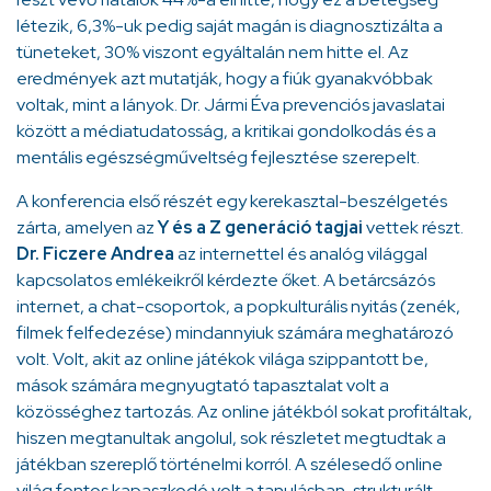
létezik, 6,3%-uk pedig saját magán is diagnosztizálta a
tüneteket, 30% viszont egyáltalán nem hitte el. Az
eredmények azt mutatják, hogy a fiúk gyanakvóbbak
voltak, mint a lányok. Dr. Jármi Éva prevenciós javaslatai
között a médiatudatosság, a kritikai gondolkodás és a
mentális egészségműveltség fejlesztése szerepelt.
A konferencia első részét egy kerekasztal-beszélgetés
zárta, amelyen az
Y és a Z generáció tagjai
vettek részt.
Dr. Ficzere Andrea
az internettel és analóg világgal
kapcsolatos emlékeikről kérdezte őket. A betárcsázós
internet, a chat-csoportok, a popkulturális nyitás (zenék,
filmek felfedezése) mindannyiuk számára meghatározó
volt. Volt, akit az online játékok világa szippantott be,
mások számára megnyugtató tapasztalat volt a
közösséghez tartozás. Az online játékból sokat profitáltak,
hiszen megtanultak angolul, sok részletet megtudtak a
játékban szereplő történelmi korról. A szélesedő online
világ fontos kapaszkodó volt a tanulásban, strukturált,