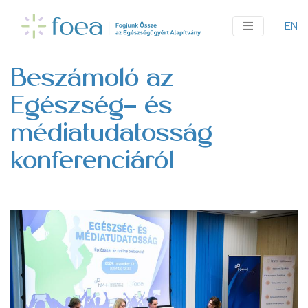
Ugrás
a
EN
An
tartalomra
me
Beszámoló az
Egészség- és
médiatudatosság
konferenciáról