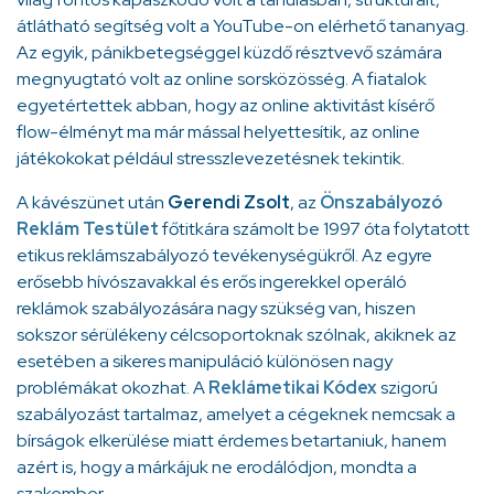
átlátható segítség volt a YouTube-on elérhető tananyag.
Az egyik, pánikbetegséggel küzdő résztvevő számára
megnyugtató volt az online sorsközösség. A fiatalok
egyetértettek abban, hogy az online aktivitást kísérő
flow-élményt ma már mással helyettesítik, az online
játékokokat például stresszlevezetésnek tekintik.
A kávészünet után
Gerendi Zsolt
, az
Önszabályozó
Reklám Testület
főtitkára számolt be 1997 óta folytatott
etikus reklámszabályozó tevékenységükről. Az egyre
erősebb hívószavakkal és erős ingerekkel operáló
reklámok szabályozására nagy szükség van, hiszen
sokszor sérülékeny célcsoportoknak szólnak, akiknek az
esetében a sikeres manipuláció különösen nagy
problémákat okozhat. A
Reklámetikai Kódex
szigorú
szabályozást tartalmaz, amelyet a cégeknek nemcsak a
bírságok elkerülése miatt érdemes betartaniuk, hanem
azért is, hogy a márkájuk ne erodálódjon, mondta a
szakember.