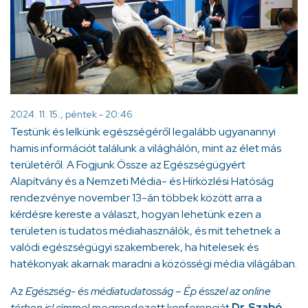
2024. 11. 15., péntek - 20:46
Testünk és lelkünk egészségéről legalább ugyanannyi
hamis információt találunk a világhálón, mint az élet más
területéről. A Fogjunk Össze az Egészségügyért
Alapítvány és a Nemzeti Média- és Hírközlési Hatóság
rendezvénye november 13-án többek között arra a
kérdésre kereste a választ, hogyan lehetünk ezen a
területen is tudatos médiahasználók, és mit tehetnek a
valódi egészségügyi szakemberek, ha hitelesek és
hatékonyak akarnak maradni a közösségi média világában.
Az
Egészség- és médiatudatosság – Ép ésszel az online
térben is!
címmel megrendezett konferenciát
Dr. Szabó