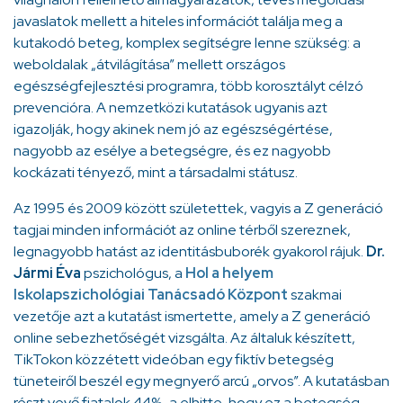
javaslatok mellett a hiteles információt találja meg a
kutakodó beteg, komplex segítségre lenne szükség: a
weboldalak „átvilágítása” mellett országos
egészségfejlesztési programra, több korosztályt célzó
prevencióra. A nemzetközi kutatások ugyanis azt
igazolják, hogy akinek nem jó az egészségértése,
nagyobb az esélye a betegségre, és ez nagyobb
kockázati tényező, mint a társadalmi státusz.
Az 1995 és 2009 között születettek, vagyis a Z generáció
tagjai minden információt az online térből szereznek,
legnagyobb hatást az identitásbuborék gyakorol rájuk.
Dr.
Jármi Éva
pszichológus, a
Hol a helyem
Iskolapszichológiai Tanácsadó Központ
szakmai
vezetője azt a kutatást ismertette, amely a Z generáció
online sebezhetőségét vizsgálta. Az általuk készített,
TikTokon közzétett videóban egy fiktív betegség
tüneteiről beszél egy megnyerő arcú „orvos”. A kutatásban
részt vevő fiatalok 44%-a elhitte, hogy ez a betegség