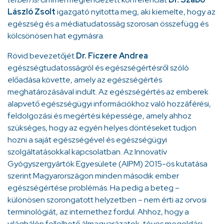
László Zsolt
igazgató nyitotta meg, aki kiemelte, hogy az
egészség és a médiatudatosság szorosan összefügg és
kölcsönösen hat egymásra.
Rövid bevezetőjét
Dr. Ficzere Andrea
egészségtudatosságról és egészségértésről szóló
előadása követte, amely az egészségértés
meghatározásával indult. Az egészségértés az emberek
alapvető egészségügyi információkhoz való hozzáférési,
feldolgozási és megértési képessége, amely ahhoz
szükséges, hogy az egyén helyes döntéseket tudjon
hozni a saját egészségével és egészségügyi
szolgáltatásokkal kapcsolatban. Az Innovatív
Gyógyszergyártók Egyesülete (AIPM) 2015-ös kutatása
szerint Magyarországon minden második ember
egészségértése problémás. Ha pedig a beteg –
különösen szorongatott helyzetben – nem érti az orvosi
terminológiát, az internethez fordul. Ahhoz, hogy a
világhálón fellelhető álmagyarázatok, téves megoldási