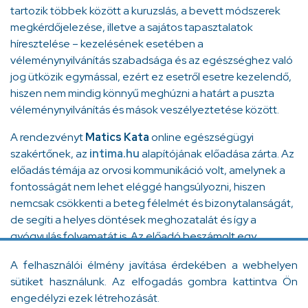
tartozik többek között a kuruzslás, a bevett módszerek
megkérdőjelezése, illetve a sajátos tapasztalatok
híresztelése – kezelésének esetében a
véleménynyilvánítás szabadsága és az egészséghez való
jog ütközik egymással, ezért ez esetről esetre kezelendő,
hiszen nem mindig könnyű meghúzni a határt a puszta
véleménynyilvánítás és mások veszélyeztetése között.
A rendezvényt
Matics Kata
online egészségügyi
szakértőnek, az
intima.hu
alapítójának előadása zárta. Az
előadás témája az orvosi kommunikáció volt, amelynek a
fontosságát nem lehet eléggé hangsúlyozni, hiszen
nemcsak csökkenti a beteg félelmét és bizonytalanságát,
de segíti a helyes döntések meghozatalát és így a
gyógyulás folyamatát is. Az előadó beszámolt egy
csontrákkal kapcsolatos információs kampányról,
A felhasználói élmény javítása érdekében a webhelyen
amelynek célja a betegút rövidítése, a betegség korai
sütiket használunk. Az elfogadás gombra kattintva Ön
felismerése és az egészségértés fejlesztése volt.
engedélyzi ezek létrehozását.
Konklúziójában kiemelte, hogy a valódi szakértelmet