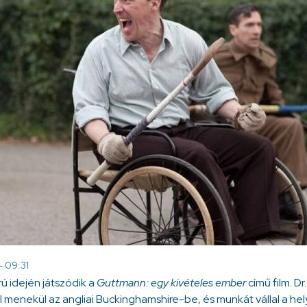
- 09:31
ú idején játszódik a
Guttmann: egy kivételes ember
című film. D
menekül az angliai Buckinghamshire-be, és munkát vállal a hel