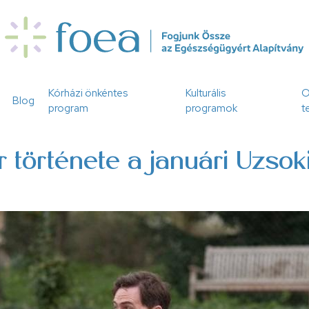
Kórházi önkéntes
Kulturális
O
Blog
program
programok
t
r története a januári Uzso