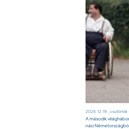
2024. 12. 19., csütörtök 
A második világhábor
náci Németországból 