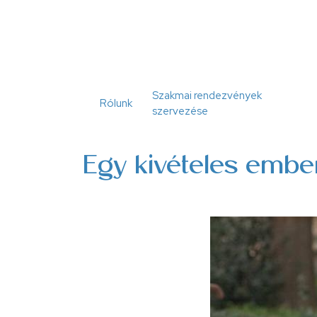
Ugrás
a
tartalomra
Szakmai rendezvények
Rólunk
szervezése
Egy kivételes embe