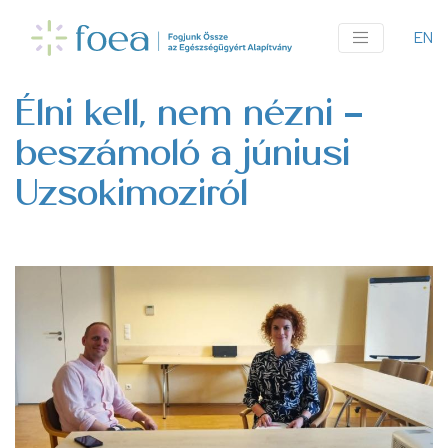
Ugrás
a
EN
An
tartalomra
me
Élni kell, nem nézni -
beszámoló a júniusi
Uzsokimoziról