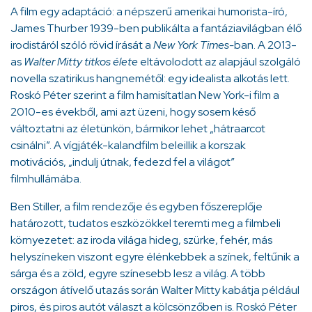
A film egy adaptáció: a népszerű amerikai humorista-író,
James Thurber 1939-ben publikálta a fantáziavilágban élő
irodistáról szóló rövid írását a
New York Times-
ban. A 2013-
as
Walter Mitty titkos élete
eltávolodott az alapjául szolgáló
novella szatirikus hangnemétől: egy idealista alkotás lett.
Roskó Péter szerint a film hamisítatlan New York-i film a
2010-es évekből, ami azt üzeni, hogy sosem késő
változtatni az életünkön, bármikor lehet „hátraarcot
csinálni”. A vígjáték-kalandfilm beleillik a korszak
motivációs, „indulj útnak, fedezd fel a világot”
filmhullámába.
Ben Stiller, a film rendezője és egyben főszereplője
határozott, tudatos eszközökkel teremti meg a filmbeli
környezetet: az iroda világa hideg, szürke, fehér, más
helyszíneken viszont egyre élénkebbek a színek, feltűnik a
sárga és a zöld, egyre színesebb lesz a világ. A több
országon átívelő utazás során Walter Mitty kabátja például
piros, és piros autót választ a kölcsönzőben is. Roskó Péter