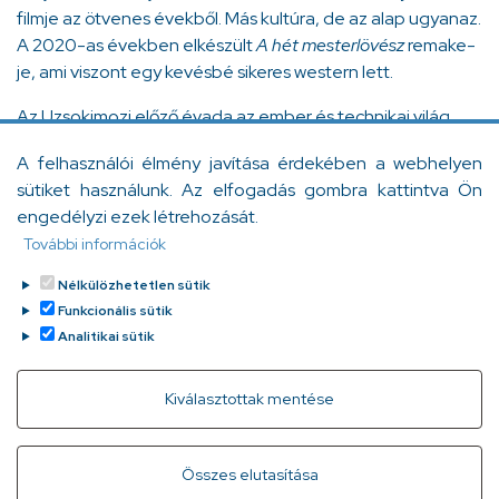
filmje az ötvenes évekből. Más kultúra, de az alap ugyanaz.
A 2020-as években elkészült
A hét mesterlövész
remake-
je, ami viszont egy kevésbé sikeres western lett.
Az Uzsokimozi előző évada az ember és technikai világ
viszonyát járta körül, megmutatva a félelmet, hogy a valós
A felhasználói élmény javítása érdekében a webhelyen
világot felváltja a digitális világ. Roskó Péter szerint ebben
sütiket használunk. Az elfogadás gombra kattintva Ön
is nagyon tudatos Ben Stiller filmje, hiszen az „éld a világot,
engedélyzi ezek létrehozását.
ne csak nézd” már a digitális világ bírálata is. A közösségi
További információk
oldalak pörgetői ugyanis mindig mások életét, mások
kalandjait nézik, ahelyett, hogy a sajátjukat élnék.
Nélkülözhetetlen sütik
Facebook
Messenger
Gmail
Message
Viber
WhatsApp
LinkedIn
Copy
Funkcionális sütik
Analitikai sütik
Link
Withdraw consent
Kiválasztottak mentése
Gyorslinkek
Adatvédelem
Kapcsolat
Összes elutasítása