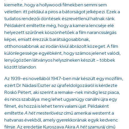
kiemelte, hogy a hollywoodi filmekben semmi sem
véletlen: itt például a piros a bátorságot jelképezi. Ezek a
tudatos rendezői döntések észrevétlenül hatnak ránk.
Példaként említette még, hogy a kamera lencséje elé
helyezett szűrőnek köszönhetőek a film narancssárgás
képei, emiatt érezzük barátságosabbnak,
otthonosabbnak az irodán kívül ábrázolt közeget. A film
különlegessége egyébként, hogy számos jelenet valódi,
lenyűgözően látványos helyszíneken készült – többek
között Izlandon.
Az 1939-es novellából 1947-ben már készült egy mozifilm,
ezért Dr. Nádasi Eszter az újrafeldolgozásról is kérdezte
Roskó Pétert, aki szerint a remake-nek mindig lesz piaca,
és nincs szabálya: meg lehet ugyanúgy csinálni újra egy
filmet, és hozzá is lehet tenni valami újat. Példaként
említette
A hét mesterlövész
című amerikai westernt a
hatvanas évekből, amely gyerekkorának egyik kedvenc
filmje. Az eredetije Kuroszava Akira
A hét szamuráj
című