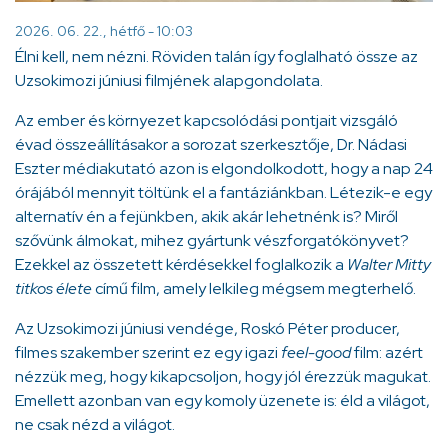
2026. 06. 22., hétfő - 10:03
Élni kell, nem nézni. Röviden talán így foglalható össze az
Uzsokimozi júniusi filmjének alapgondolata.
Az ember és környezet kapcsolódási pontjait vizsgáló
évad összeállításakor a sorozat szerkesztője, Dr. Nádasi
Eszter médiakutató azon is elgondolkodott, hogy a nap 24
órájából mennyit töltünk el a fantáziánkban. Létezik-e egy
alternatív én a fejünkben, akik akár lehetnénk is? Miről
szővünk álmokat, mihez gyártunk vészforgatókönyvet?
Ezekkel az összetett kérdésekkel foglalkozik a
Walter Mitty
titkos élete
című film, amely lelkileg mégsem megterhelő.
Az Uzsokimozi júniusi vendége, Roskó Péter producer,
filmes szakember szerint ez egy igazi
feel-good
film: azért
nézzük meg, hogy kikapcsoljon, hogy jól érezzük magukat.
Emellett azonban van egy komoly üzenete is: éld a világot,
ne csak nézd a világot.