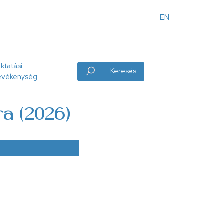
EN
Angol
menü
ktatási
Keresés
evékenység
ra (2026)