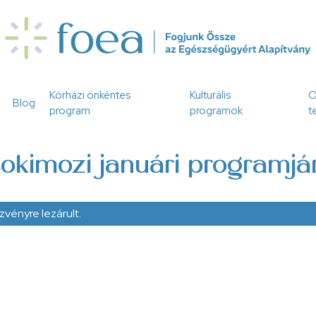
Kórházi önkéntes
Kulturális
O
Blog
program
programok
t
okimozi januári programjá
zvényre lezárult.