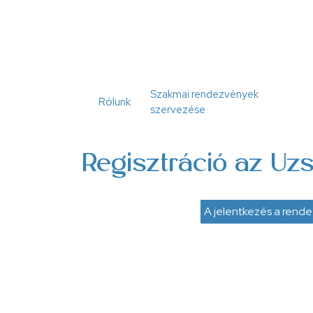
Ugrás
a
tartalomra
Szakmai rendezvények
Rólunk
szervezése
Regisztráció az Uzs
A jelentkezés a rende
Állapotüzenet