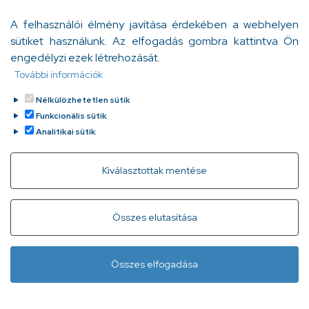
A felhasználói élmény javítása érdekében a webhelyen
sütiket használunk. Az elfogadás gombra kattintva Ön
engedélyzi ezek létrehozását.
További információk
Nélkülözhetetlen sütik
Funkcionális sütik
Analitikai sütik
Withdraw consent
Kiválasztottak mentése
Gyorslinkek
Adatvédelem
Kapcsolat
Összes elutasítása
Infóvonal:
+ 36 1 296 2556
(normál díjas, 8:00-20:00 között
Összes elfogadása
hívható)
Lábléc
Minden jog fenntartva