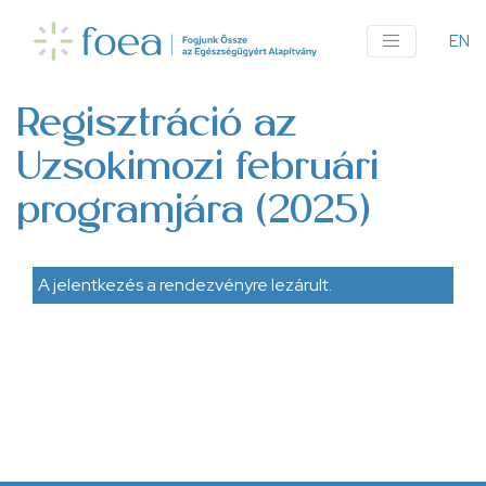
Ugrás
a
EN
An
tartalomra
me
Regisztráció az
Uzsokimozi februári
programjára (2025)
A jelentkezés a rendezvényre lezárult.
Állapotüzenet