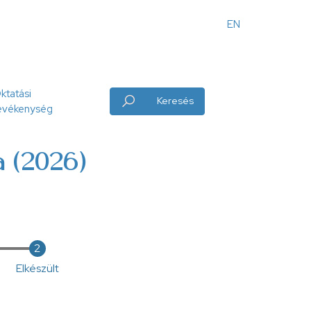
EN
Angol
menü
ktatási
Keresés
evékenység
a (2026)
Elkészült