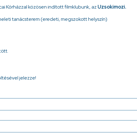
ai Kórházzal közösen indított filmklubunk, az
Uzsokimozi.
meleti tanácsterem (eredeti, megszokott helyszín)
ött.
öltésével jelezze!