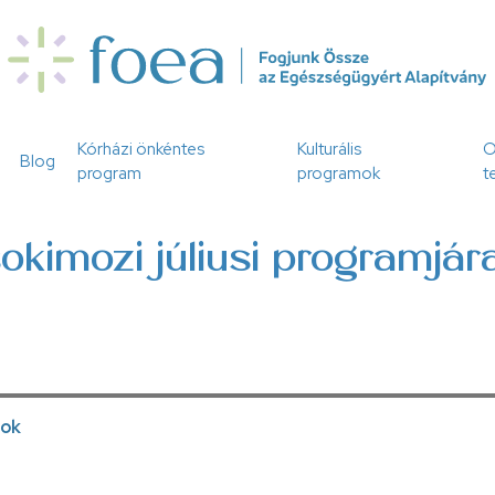
Kórházi önkéntes
Kulturális
O
Blog
program
programok
t
okimozi júliusi programjár
tok