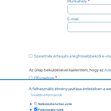
Munkahely
E-mail
Szeretnék értesülni a legfrissebbekről e-m
Az űrlap beküldésével kijelentem, hogy az
Ada
Elfogadom
A felhasználói élmény javítása érdekében a w
További információk
Nélkülözhetetlen sütik
Funkcionális sütik