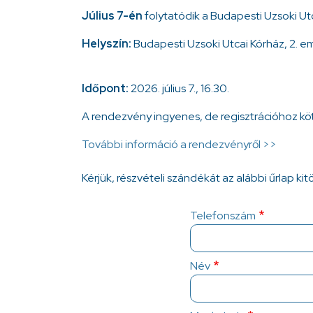
Július 7-én
folytatódik a Budapesti Uzsoki Utc
Helyszín:
Budapesti Uzsoki Utcai Kórház, 2. e
Időpont:
2026. július 7., 16.30.
A rendezvény ingyenes, de regisztrációhoz köt
További információ a rendezvényről >>
Kérjük, részvételi szándékát az alábbi űrlap kit
Telefonszám
Név