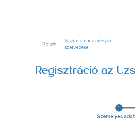
Ugrás
a
tartalomra
Szakmai rendezvények
Rólunk
szervezése
Regisztráció az Uzs
Jelenlegi
Személyes ada