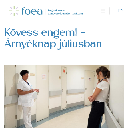
Ugrás
a
EN
An
tartalomra
me
Kövess engem! -
Árnyéknap júliusban