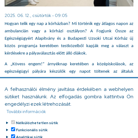
2025. 06. 12., csütörtök - 09:05
Hogyan telik egy nap a kórházban? Mi történik egy átlagos napon az
ambulancián vagy a kórházi osztályon? A Fogjunk Össze az
Egészségügyért Alapítvány és a Budapesti Uzsoki Utcai Kórház új
közös programja keretében testközelből kapják meg a választ a
kérdésekre a pályaválasztás előtt álló diákok.
A „Kövess engem!” árnyéknap keretében a középiskolások, az
egészségügyi pályára készülők egy napot töltenek az általuk
kiválasztott szakterületen dolgozó kolléga mellett 2025. július 3-án
csütörtökön 7 és 14 óra között.
A felhasználói élmény javítása érdekében a webhelyen
sütiket használunk. Az elfogadás gombra kattintva Ön
Az árnyéknapon való részvétel regisztrációhoz és 18 éven aluliak
engedélyzi ezek létrehozását.
esetében szülői hozzájáruláshoz kötött.
További információk
A Kövess engem! árnyéknapra itt lehet regisztrálni:
https://forms.gle/pxhQRG5KrUwkX1PUA
Nélkülözhetetlen sütik
Funkcionális sütik
Facebook
Messenger
Gmail
Message
Viber
WhatsApp
LinkedIn
Copy
Analitikai sütik