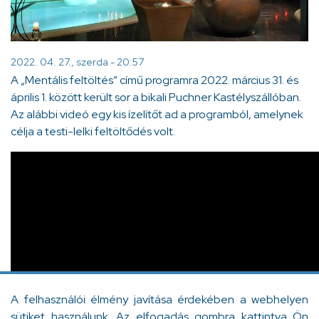
2022. 04. 27., szerda - 20:57
A „Mentális feltöltés” című programra 2022. március 31. és
április 1. között került sor a bikali Puchner Kastélyszállóban.
Az alábbi videó egy kis ízelítőt ad a programból,
amelynek
célja a testi-lelki feltöltődés volt
.
A felhasználói élmény javítása érdekében a webhelyen
sütiket használunk. Az elfogadás gombra kattintva Ön