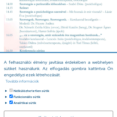
A felhasználói élmény javítása érdekében a webhelyen
sütiket használunk. Az elfogadás gombra kattintva Ön
engedélyzi ezek létrehozását.
További információk
Nélkülözhetetlen sütik
Facebook
Messenger
Gmail
Message
Viber
WhatsApp
LinkedIn
Copy
Funkcionális sütik
Analitikai sütik
Link