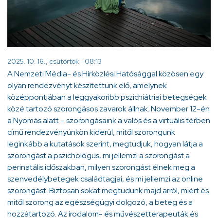
2025. 10. 16., csütörtök - 08:13
A Nemzeti Média- és Hírközlési Hatósággal közösen egy
olyan rendezvényt készítettünk elő, amelynek
középpontjában a leggyakoribb pszichiátriai betegségek
közé tartozó szorongásos zavarok állnak. November 12-én
a Nyomás alatt – szorongásaink a valós és a virtuális térben
című rendezvényünkön kiderül, mitől szorongunk
leginkább a kutatások szerint, megtudjuk, hogyan látja a
szorongást a pszichológus, mi jellemzi a szorongást a
perinatális időszakban, milyen szorongást élnek meg a
szenvedélybetegek családtagjai, és mi jellemzi az online
szorongást. Biztosan sokat megtudunk majd arról, miért és
mitől szorong az egészségügyi dolgozó, a beteg és a
hozzátartozó. Az irodalom- és művészetterapeuták és