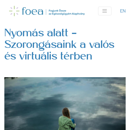
Ugrás
a
EN
An
tartalomra
me
Nyomás alatt –
Szorongásaink a valós
és virtuális térben