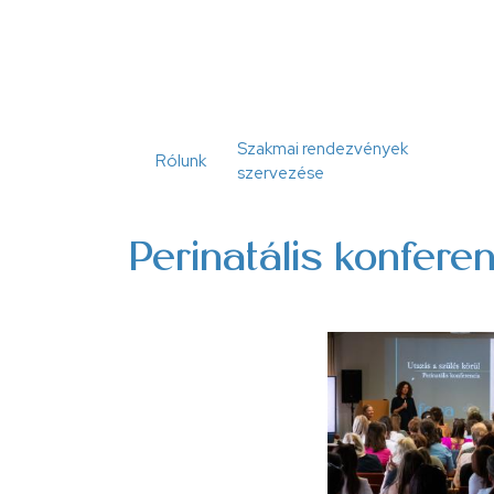
Ugrás
a
tartalomra
Szakmai rendezvények
Rólunk
szervezése
Perinatális konfere