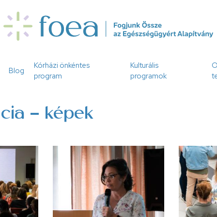
Kórházi önkéntes
Kulturális
O
Blog
program
programok
t
ncia - képek