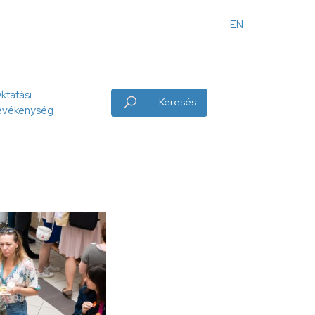
EN
Angol
menü
ktatási
Keresés
evékenység