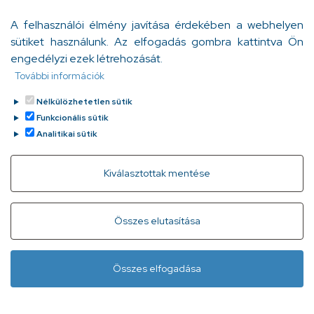
kórházsorozata jelenleg a 22. évadnál tart, és már több
A felhasználói élmény javítása érdekében a webhelyen
mint 450 rész került adásba belőle.
sütiket használunk. Az elfogadás gombra kattintva Ön
Nádasi Eszter
engedélyzi ezek létrehozását.
Tovább
2025. december 29.
További információk
Nélkülözhetetlen sütik
Funkcionális sütik
Analitikai sütik
Withdraw consent
Kiválasztottak mentése
Gyorslinkek
Adatvédelem
Kapcsolat
Összes elutasítása
Infóvonal:
+ 36 1 296 2556
(normál díjas, 8:00-20:00 között
Összes elfogadása
hívható)
Lábléc
Minden jog fenntartva