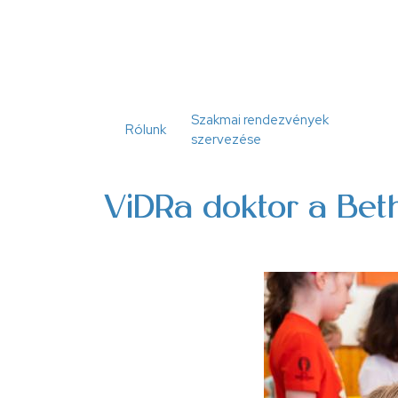
Ugrás
a
tartalomra
Szakmai rendezvények
Rólunk
szervezése
ViDRa doktor a Bet