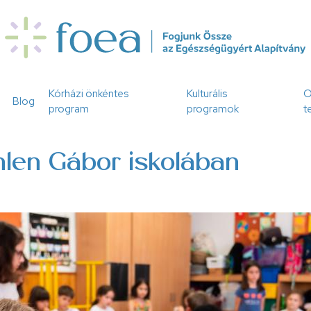
Kórházi önkéntes
Kulturális
O
Blog
program
programok
t
hlen Gábor iskolában