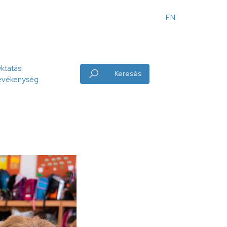
EN
Angol
menü
ktatási
Keresés
evékenység