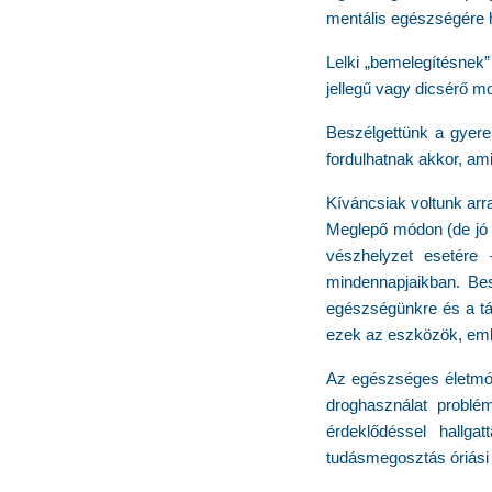
mentális egészségére h
Lelki „bemelegítésnek”
jellegű vagy dicsérő 
Beszélgettünk a gyere
fordulhatnak akkor, a
Kíváncsiak voltunk arr
Meglepő módon (de jó v
vészhelyzet esetére 
mindennapjaikban. Besz
egészségünkre és a tá
ezek az eszközök, eml
Az egészséges életmód
droghasználat problé
érdeklődéssel hallga
tudásmegosztás óriási 