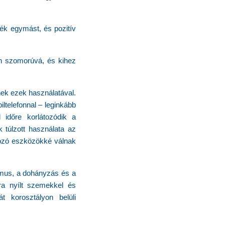
ték egymást, és pozitív
en szomorúvá, és kihez
nek ezek használatával.
ltelefonnal – leginkább
 időre korlátozódik a
k túlzott használata az
rozó eszközökké válnak
zmus, a dohányzás és a
ra nyílt szemekkel és
t korosztályon belüli