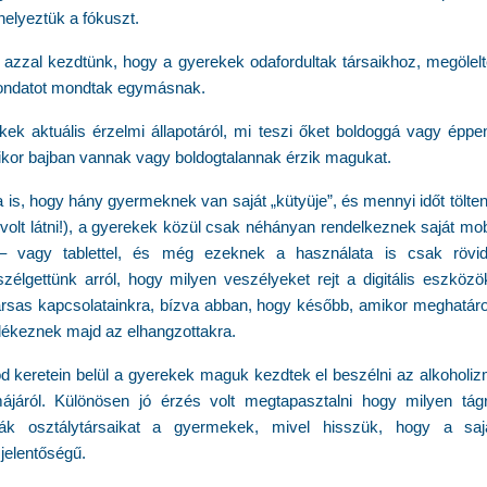
elyeztük a fókuszt.
 azzal kezdtünk, hogy a gyerekek odafordultak társaikhoz, megölel
mondatot mondtak egymásnak.
kek aktuális érzelmi állapotáról, mi teszi őket boldoggá vagy épp
mikor bajban vannak vagy boldogtalannak érzik magukat.
a is, hogy hány gyermeknek van saját „kütyüje”, és mennyi időt tölte
olt látni!), a gyerekek közül csak néhányan rendelkeznek saját mobi
– vagy tablettel, és még ezeknek a használata is csak rövid
élgettünk arról, hogy milyen veszélyeket rejt a digitális eszközö
rsas kapcsolatainkra, bízva abban, hogy később, amikor meghatá
ékeznek majd az elhangzottakra.
 keretein belül a gyerekek maguk kezdtek el beszélni az alkoholi
májáról. Különösen jó érzés volt megtapasztalni hogy milyen tág
tták osztálytársaikat a gyermekek, mivel hisszük, hogy a sajá
jelentőségű.