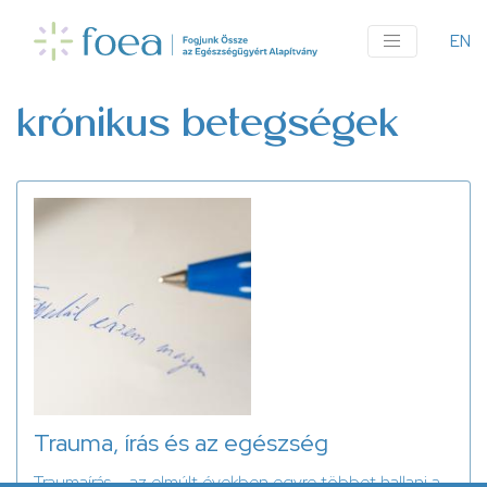
Ugrás
a
EN
An
tartalomra
me
krónikus betegségek
Trauma, írás és az egészség
Traumaírás – az elmúlt években egyre többet hallani a