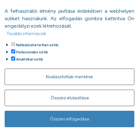
fogalmat. A szociálpszichológusok évtizedek óta
A felhasználói élmény javítása érdekében a webhelyen
vizsgálják, milyen jótékony hatással van a traumák
sütiket használunk. Az elfogadás gombra kattintva Ön
„kiírása” az egyén egészségi állapotára.
engedélyzi ezek létrehozását.
Bödő Anita
További információk
Tovább
2023. január 31.
Nélkülözhetetlen sütik
Funkcionális sütik
Analitikai sütik
Withdraw consent
Kiválasztottak mentése
Gyorslinkek
Adatvédelem
Kapcsolat
Összes elutasítása
Infóvonal:
+ 36 1 296 2556
(normál díjas, 8:00-20:00 között
Összes elfogadása
hívható)
Lábléc
Minden jog fenntartva