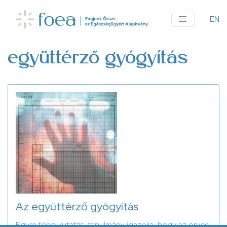
Ugrás
a
EN
An
tartalomra
me
együttérző gyógyítás
Az együttérző gyógyítás
Egyre több kutatás, tanulmány igazolja, hogy az orvosi