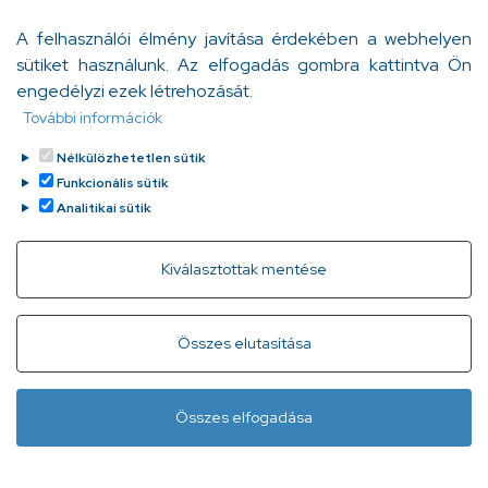
technológia szédületes fejlődése mellett az orvos és
A felhasználói élmény javítása érdekében a webhelyen
beteg közötti együttérző kommunikáció, az erre épülő
sütiket használunk. Az elfogadás gombra kattintva Ön
bizalom a gyógyulás nélkülözhetetlen része.
engedélyzi ezek létrehozását.
Bödő Anita
További információk
Tovább
2023. február 7.
Nélkülözhetetlen sütik
Funkcionális sütik
Analitikai sütik
Withdraw consent
Kiválasztottak mentése
Gyorslinkek
Adatvédelem
Kapcsolat
Összes elutasítása
Infóvonal:
+ 36 1 296 2556
(normál díjas, 8:00-20:00 között
Összes elfogadása
hívható)
Lábléc
Minden jog fenntartva