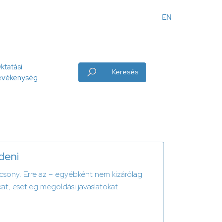
EN
Angol
menü
ktatási
Keresés
evékenység
deni
acsony. Erre az – egyébként nem kizárólag
kat, esetleg megoldási javaslatokat