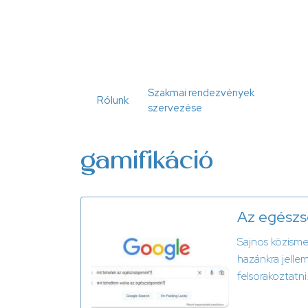
Ugrás
a
tartalomra
Szakmai rendezvények
Rólunk
szervezése
gamifikáció
Az egészsé
Sajnos közisme
hazánkra jellem
felsorakoztatni