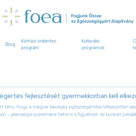
Kórházi önkéntes
Kulturális
O
Blog
program
programok
t
gértés fejlesztését gyermekkorban kell elkez
rt tény, hogy a magyar lakosság egészségértése kifejezetten al
ző – jelenségre szeretnénk felhívni a figyelmet, és konkrét példá
.