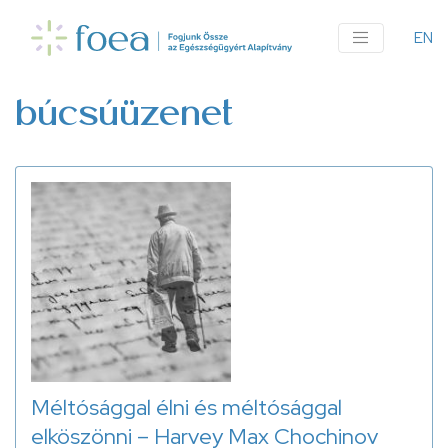
Ugrás
a
EN
An
tartalomra
me
búcsúüzenet
Méltósággal élni és méltósággal
elköszönni – Harvey Max Chochinov