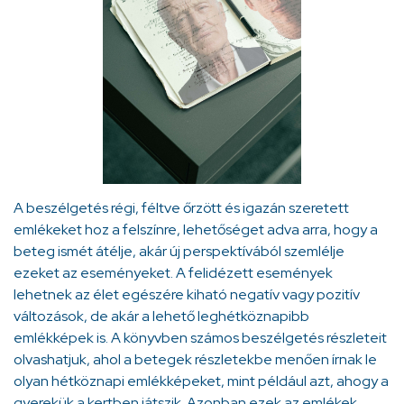
A beszélgetés régi, féltve őrzött és igazán szeretett
emlékeket hoz a felszínre, lehetőséget adva arra, hogy a
beteg ismét átélje, akár új perspektívából szemlélje
ezeket az eseményeket. A felidézett események
lehetnek az élet egészére kiható negatív vagy pozitív
változások, de akár a lehető leghétköznapibb
emlékképek is. A könyvben számos beszélgetés részleteit
olvashatjuk, ahol a betegek részletekbe menően írnak le
olyan hétköznapi emlékképeket, mint például azt, ahogy a
gyerekük a kertben játszik. Azonban ezek az emlékek