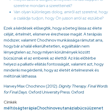
szeretne mondani a szeretteinek?
Van olyan különleges dolog, amiről azt szeretné, hogy
a családja tudjon, hogy Ön jusson arról az eszükbe?
Ezek a kérdések elősegítik, hogy a beteg lássa az élete
célját, értelmét, elismerve érezhesse magát. A terápiás
módszer, valamint Chochinov munkássága rámutat arra,
hogy bár a halál elkerülhetetlen, egyáltalán nem
lényegtelen az, hogy milyen körülmények között
búcsúznak el az emberek az élettől. Az írás előtérbe
helyezi a palliatív ellátás fontosságát, valamint azt, hogy
mindenki megérdemli, hogy az életét értelmesnek és
méltónak láthassa.
Harvey Max Chochinov (2012).
Dignity Therapy. Final Words
for Final Days
. Oxford University Press. Oxford
Címkék
méltóságterápia
Chochinov
eutanázia
búcsúüzenet