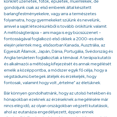
konkrét üzenetek, fotók, épületek, műemlékek, de
gondoljunk csak az első emberek által készített
barlangfestményekekre, vagy arra a természetes
folyamatra, hogy gyermekeket szülünk és nevelünk,
amivel a saját létezésünkből is tovább örökítünk valamit.
A méltóságterápia – ami maga is egy búcsúüzenet –
fontosságával foglalkozó első cikkek a 2000-es évek
elején jelentek meg, elsősorban Kanada, Ausztrália, az
Egyesült Államok, Japán, Dánia, Portugália, Svédország és
Anglia területein foglalkoztak a témával. A terápia kutatói
és alkalmazói a méltóság kifejezését és annak megélését
emelik a középpontba, a módszer egyik fő célja, hogy a
végstádiumú betegek átéljék és érzékeljék, hogy
fontosak, valamint hogy volt „értelme” az életüknek.
Bár könnyen gondolhatnánk, hogy az utolsó hetekben és
hónapokban ezeknek az érzéseknek a megélésére már
nincs elég idő, az olyan országokban végzett kutatások,
ahol az eutanázia engedélyezett, éppen ennek