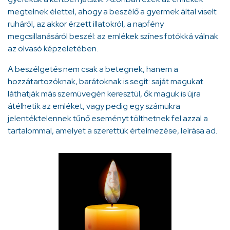
megtelnek élettel, ahogy a beszélő a gyermek által viselt
ruháról, az akkor érzett illatokról, a napfény
megcsillanásáról beszél: az emlékek színes fotókká válnak
az olvasó képzeletében.
A beszélgetés nem csak a betegnek, hanem a
hozzátartozóknak, barátoknak is segít: saját magukat
láthatják más szemüvegén keresztül, ők maguk is újra
átélhetik az emléket, vagy pedig egy számukra
jelentéktelennek tűnő eseményt tölthetnek fel azzal a
tartalommal, amelyet a szerettük értelmezése, leírása ad.