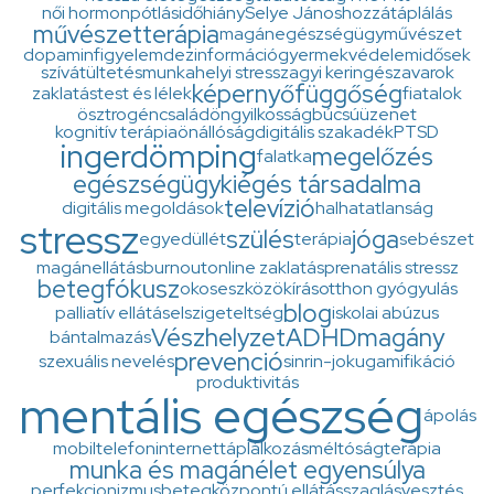
női hormonpótlás
időhiány
Selye János
hozzátáplálás
művészetterápia
magánegészségügy
művészet
dopamin
figyelem
dezinformáció
gyermekvédelem
idősek
szívátültetés
munkahelyi stressz
agyi keringészavarok
képernyő
függőség
zaklatás
test és lélek
fiatalok
ösztrogén
család
öngyilkosság
búcsúüzenet
kognitív terápia
önállóság
digitális szakadék
PTSD
ingerdömping
megelőzés
falatka
egészségügy
kiégés társadalma
televízió
digitális megoldások
halhatatlanság
stressz
szülés
jóga
egyedüllét
terápia
sebészet
magánellátás
burnout
online zaklatás
prenatális stressz
betegfókusz
okoseszközök
írás
otthon gyógyulás
blog
palliatív ellátás
elszigeteltség
iskolai abúzus
Vészhelyzet
ADHD
magány
bántalmazás
prevenció
szexuális nevelés
sinrin-joku
gamifikáció
produktivitás
mentális egészség
ápolás
mobiltelefon
internet
táplálkozás
méltóságterápia
munka és magánélet egyensúlya
perfekcionizmus
betegközpontú ellátás
szaglásvesztés