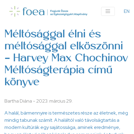
Ugrás
a
EN
An
tartalomra
me
Méltósággal élni és
méltósággal elköszönni
– Harvey Max Chochinov
Méltóságterápia című
könyve
Bartha Diána
-
2023. március 29.
A halál, bármennyire is természetes része az életnek, még
mindig tabunak számít. A haláltól való távolságtartás a
modern kultúrák egy sajátossága, aminek eredménye,