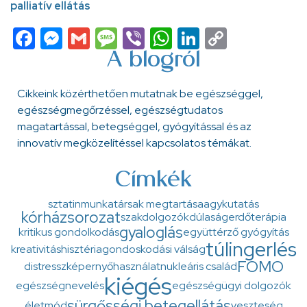
palliatív ellátás
Facebook
Messenger
Gmail
Message
Viber
WhatsApp
LinkedIn
Copy
Link
A blogról
Cikkeink közérthetően mutatnak be egészséggel,
egészségmegőrzéssel, egészségtudatos
magatartással, betegséggel, gyógyítással és az
innovatív megközelítéssel kapcsolatos témákat.
Címkék
sztatin
munkatársak megtartása
agykutatás
kórházsorozat
szakdolgozók
dúlaság
erdőterápia
gyaloglás
kritikus gondolkodás
együttérző gyógyítás
túlingerlés
kreativitás
hisztéria
gondoskodási válság
FOMO
distressz
képernyőhasználat
nukleáris család
kiégés
egészségnevelés
egészségügyi dolgozók
sürgősségi betegellátás
életmód
veszteség