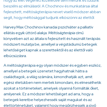
hogy az élet végéhez közeledve sem merünk és tudunk
beszélni az elmúlásról. A Chochinov és munkatársai által
fejlesztett, méltóságterápia nevet viselő módszer abban
segít, hogy méltósággal tudjunk elköszönni az élettől.
Harvey Max Chochinov kanadai pszichiáter a palliatív
ellátás egyik úttörő alakja.
Méltóságterápia
című
könyvében azt az általa is fejlesztett és használt terápiás
módszert mutatja be, amellyel a végstádiumú betegek
lehetőséget kapnak a szeretteiktől és az élettől való
elbúcsúzásra.
A méltóságterápia egy olyan módszer és egyben eszköz,
amellyel a betegek üzenetet hagyhatnak hátra a
családtagok, a világ számára, kimondhatják azt, amit
egész életükben nem mertek kimondani, és elmesélhetik
azokat a történeteket, amelyek olyanná formálták őket,
amilyenek. Ez a módszer lehetőséget ad arra, hogy a
betegek keretbe helyezhessék saját magukat és az
élettörténetüket, valamint hogy megőrizhessék a jövő