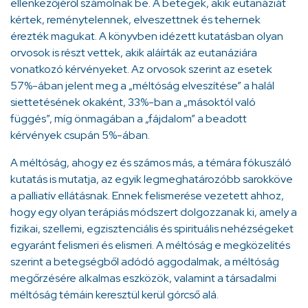
ellenkezőjéről számolnak be. A betegek, akik eutanáziát
kértek, reménytelennek, elveszettnek és tehernek
érezték magukat. A könyvben idézett kutatásban olyan
orvosok is részt vettek, akik aláírták az eutanáziára
vonatkozó kérvényeket. Az orvosok szerint az esetek
57%-ában jelent meg a „méltóság elveszítése” a halál
siettetésének okaként, 33%-ban a „másoktól való
függés”, míg önmagában a „fájdalom” a beadott
kérvények csupán 5%-ában.
A méltóság, ahogy ez és számos más, a témára fókuszáló
kutatás is mutatja, az egyik legmeghatározóbb sarokköve
a palliatív ellátásnak. Ennek felismerése vezetett ahhoz,
hogy egy olyan terápiás módszert dolgozzanak ki, amely a
fizikai, szellemi, egzisztenciális és spirituális nehézségeket
egyaránt felismeri és elismeri. A méltóság e megközelítés
szerint a betegségből adódó aggodalmak, a méltóság
megőrzésére alkalmas eszközök, valamint a társadalmi
méltóság témáin keresztül kerül górcső alá.