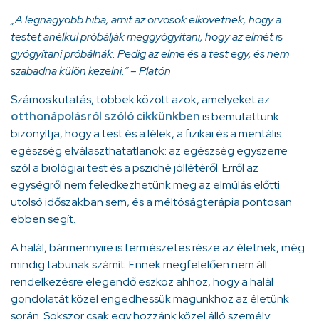
„A legnagyobb hiba, amit az orvosok elkövetnek, hogy a
testet anélkül próbálják meggyógyítani, hogy az elmét is
gyógyítani próbálnák. Pedig az elme és a test egy, és nem
szabadna külön kezelni.” – Platón
Számos kutatás, többek között azok, amelyeket az
otthonápolásról szóló cikkünkben
is bemutattunk
bizonyítja, hogy a test és a lélek, a fizikai és a mentális
egészség elválaszthatatlanok: az egészség egyszerre
szól a biológiai test és a psziché jóllétéről. Erről az
egységről nem feledkezhetünk meg az elmúlás előtti
utolsó időszakban sem, és a méltóságterápia pontosan
ebben segít.
A halál, bármennyire is természetes része az életnek, még
mindig tabunak számít. Ennek megfelelően nem áll
rendelkezésre elegendő eszköz ahhoz, hogy a halál
gondolatát közel engedhessük magunkhoz az életünk
során. Sokszor csak egy hozzánk közel álló személy