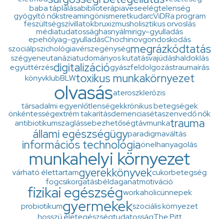
baba táplálása
biblioterápia
veseelégtelenség
gyógyító nők
streaming
önismeret
kudarc
ViDRa program
feszültség
szív
illatok
bruxizmus
holisztikus orvoslás
médiatudatosság
hasnyálmirigy-gyulladás
epehólyag-gyulladás
Chochinov
gondoskodás
megrázkódtatás
szociálpszichológia
vérszegénység
szégyen
eutanázia
tudományos kutatás
vajúdás
haldoklás
digitalizáció
együttérzés
gyászfeldolgozás
traumaírás
toxikus munkakörnyezet
könyvklub
BLW
olvasás
ateroszklerózis
társadalmi egyenlőtlenségek
krónikus betegségek
önkéntesség
extrém takarítás
demencia
séta
szenvedő nők
trauma
antibiotikum
szaglás
sebezhetőség
távmunka
állami egészségügy
paradigmaváltás
információs technológia
önelhanyagolás
munkahelyi környezet
gyerekkönyvek
várható élettartam
cukorbetegség
fogcsikorgatás
béldaganat
motiváció
fizikai egészség
workaholic
ünnepek
gyermekek
probiotikum
szociális környezet
hosszú élet
egészségtudatosság
The Pitt