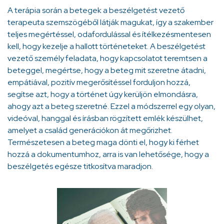
A terápia során a betegek a beszélgetést vezető
terapeuta szemszögéből látják magukat, így a szakember
teljes megértéssel, odafordulással és ítélkezésmentesen
kell, hogy kezelje a hallott történeteket. A beszélgetést
vezető személy feladata, hogy kapcsolatot teremtsen a
beteggel, megértse, hogy a beteg mit szeretne átadni,
empátiával, pozitív megerősítéssel forduljon hozzá,
segítse azt, hogy a történet úgy kerüljön elmondásra,
ahogy azt a beteg szeretné. Ezzel a módszerrel egy olyan,
videóval, hanggal és írásban rögzített emlék készülhet,
amelyet a család generációkon át megőrizhet.
Természetesen a beteg maga dönti el, hogy ki férhet
hozzá a dokumentumhoz, arra is van lehetősége, hogy a
beszélgetés egésze titkosítva maradjon.