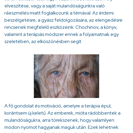
elveszítése, vagy a saját mulandóságunkra való
ráeszmélés miatt foglalkozunk a témával. Az érdemi
beszélgetésre, a gyász feldolgozására, az elengedésre
nincsenek megfelelő eszközeink. Chochinov, a könyv,
valamint a terápiás módszer ennek a folyamatnak egy
szeletében, az elköszönésben segít.
A fő gondolat és motiváció, amelyre a terápia épül,
korántsem új keletű. Az emberek, mióta rádöbbentek a
mulandóságukra, arra törekszenek, hogy valamilyen
módon nyomot hagyjanak maguk után. Ezek lehetnek