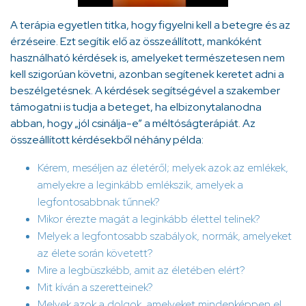
A terápia egyetlen titka, hogy figyelni kell a betegre és az
érzéseire. Ezt segítik elő az összeállított, mankóként
használható kérdések is, amelyeket természetesen nem
kell szigorúan követni, azonban segítenek keretet adni a
beszélgetésnek. A kérdések segítségével a szakember
támogatni is tudja a beteget, ha elbizonytalanodna
abban, hogy „jól csinálja-e” a méltóságterápiát. Az
összeállított kérdésekből néhány példa:
Kérem, meséljen az életéről; melyek azok az emlékek,
amelyekre a leginkább emlékszik, amelyek a
legfontosabbnak tűnnek?
Mikor érezte magát a leginkább élettel telinek?
Melyek a legfontosabb szabályok, normák, amelyeket
az élete során követett?
Mire a legbüszkébb, amit az életében elért?
Mit kíván a szeretteinek?
Melyek azok a dolgok, amelyeket mindenképpen el