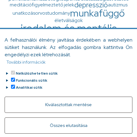
depresszió
meditáció
figyelmeztető jelek
autizmus
munkafüggő
unatkozás
orvostudomány
életválságok
irodalom és mentális
egészség
A felhasználói élmény javítása érdekében a webhelyen
zaj
ingázás
Diogenész-szindróma
minőségfejlesztés
sütiket használunk. Az elfogadás gombra kattintva Ön
otthonápolás
flash-back
Y generáció
betegellátás
engedélyzi ezek létrehozását.
szorongás
felgyorsult világ
A Grace klinika
További információk
egészségértés
várandósság
Nélkülözhetetlen sütik
születésház
munkaholista
empátia
Funkcionális sütik
Analitikai sütik
Withdraw consent
Kiválasztottak mentése
Gyorslinkek
Adatvédelem
Kapcsolat
Összes elutasítása