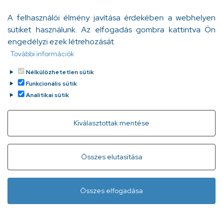
az öt érzékszerveden keresztül megnyugtassa a
A felhasználói élmény javítása érdekében a webhelyen
testedet és a tudatodat!” Szakmai blogunk új
sütiket használunk. Az elfogadás gombra kattintva Ön
bejegyzése is erről szól: az erdőterápiáról, az erdő, a fák
engedélyzi ezek létrehozását.
és a növények jótékony hatásáról szól.
Bödő Anita
További információk
Tovább
2023. november 8.
Nélkülözhetetlen sütik
Funkcionális sütik
Analitikai sütik
Withdraw consent
Kiválasztottak mentése
Gyorslinkek
Adatvédelem
Kapcsolat
Összes elutasítása
Infóvonal:
+ 36 1 296 2556
(normál díjas, 8:00-20:00 között
Összes elfogadása
hívható)
Lábléc
Minden jog fenntartva