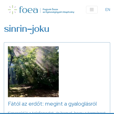
Ugrás
a
EN
An
tartalomra
me
sinrin-joku
Fától az erdőt: megint a gyaloglásról
Kapcsold ki a telefonodat, és hagyd, hogy a természet