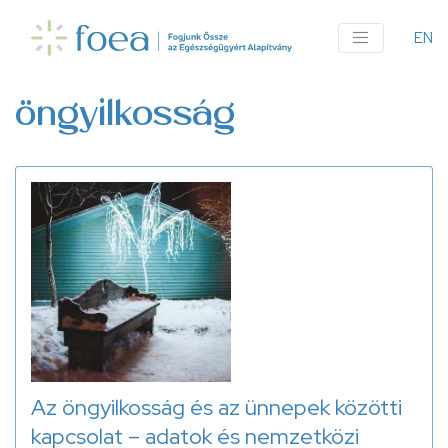
Ugrás
a
EN
An
tartalomra
me
öngyilkosság
Az öngyilkosság és az ünnepek közötti
kapcsolat – adatok és nemzetközi