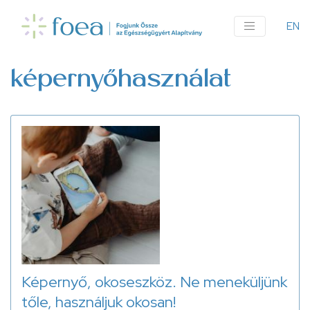
Ugrás
a
EN
An
tartalomra
me
képernyőhasználat
Képernyő, okoseszköz. Ne meneküljünk
tőle, használjuk okosan!