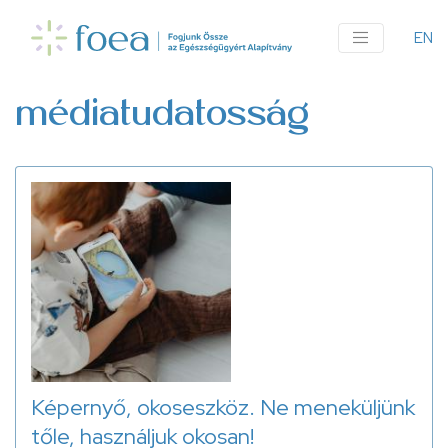
Ugrás
a
EN
An
tartalomra
me
médiatudatosság
Képernyő, okoseszköz. Ne meneküljünk
tőle, használjuk okosan!