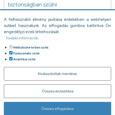
biztonságban szülni
A szülészeti ellátást érintő tervezett változtatások
A felhasználói élmény javítása érdekében a webhelyen
kapcsán ebben a cikkünkben az intézményen kívüli
sütiket használunk. Az elfogadás gombra kattintva Ön
szülés egy formáját szeretnénk bemutatni az
engedélyzi ezek létrehozását.
olvasóknak.
További információk
Szabó Dóra
Tovább
2024. április 9.
Nélkülözhetetlen sütik
Funkcionális sütik
Analitikai sütik
Withdraw consent
Kiválasztottak mentése
Gyorslinkek
Adatvédelem
Kapcsolat
Összes elutasítása
Infóvonal:
+ 36 1 296 2556
(normál díjas, 8:00-20:00 között
Összes elfogadása
hívható)