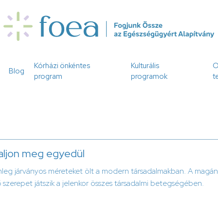
Kórházi önkéntes
Kulturális
O
Blog
program
programok
t
aljon meg egyedül
leg járványos méreteket ölt a modern társadalmakban. A magány 
szerepet játszik a jelenkor összes társadalmi betegségében.