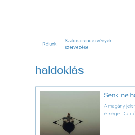
Ugrás
a
tartalomra
Szakmai rendezvények
Rólunk
szervezése
haldoklás
Senki ne h
A magány jelen
éhsége. Döntő 