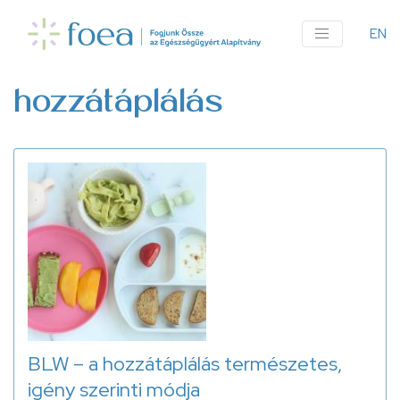
Ugrás
a
EN
An
tartalomra
me
hozzátáplálás
BLW – a hozzátáplálás természetes,
igény szerinti módja