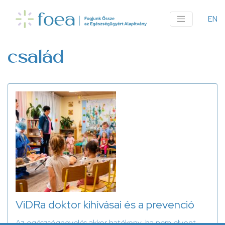
Ugrás
a
EN
An
tartalomra
me
család
ViDRa doktor kihívásai és a prevenció
Az egészségnevelés akkor hatékony, ha nem elvont