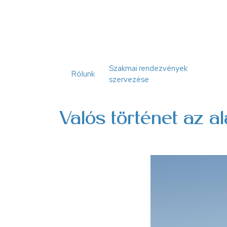
Ugrás
a
tartalomra
Szakmai rendezvények
Rólunk
szervezése
Valós történet az a