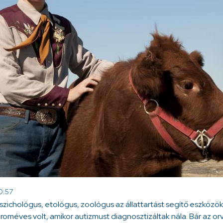
10:57
zichológus, etológus, zoológus az állattartást segítő eszközök
roméves volt, amikor autizmust diagnosztizáltak nála. Bár az or