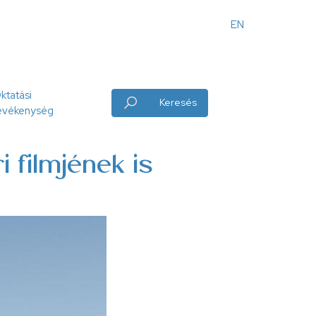
EN
Angol
menü
ktatási
Keresés
evékenység
i filmjének is