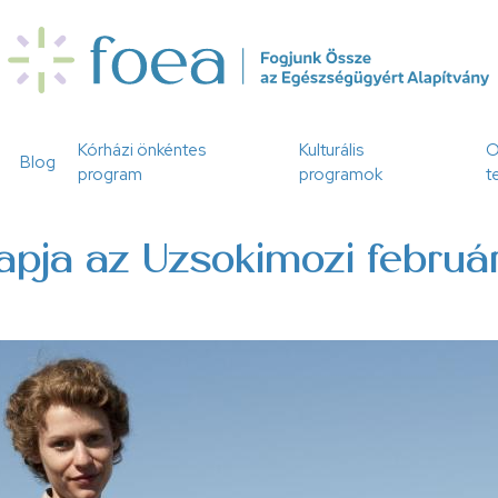
Kórházi önkéntes
Kulturális
O
Blog
program
programok
t
lapja az Uzsokimozi február