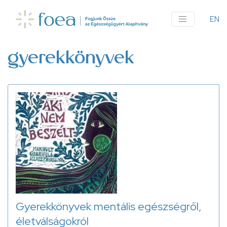
Ugrás
a
EN
An
tartalomra
me
gyerekkönyvek
Gyerekkönyvek mentális egészségről,
életválságokról