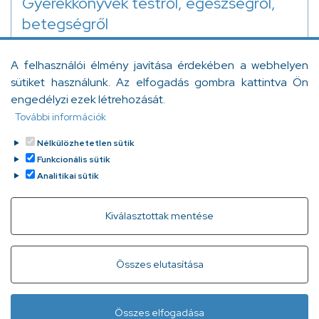
Gyerekkönyvek testről, egészségről,
betegségről
Egy korábbi cikkünkben már foglalkoztunk az
A felhasználói élmény javítása érdekében a webhelyen
egészségértés témájával. Egy – a cikkben is idézett –
sütiket használunk. Az elfogadás gombra kattintva Ön
kutatás szerint a magyar lakosság egészségértése
engedélyzi ezek létrehozását.
meglehetősen elmarad a kívánt szinttől, noha az
További információk
utóbbi években jelentősen javult.
Orzóy Ágnes
Tovább
2023. április 12.
Nélkülözhetetlen sütik
Funkcionális sütik
Analitikai sütik
Withdraw consent
Kiválasztottak mentése
Gyorslinkek
Adatvédelem
Kapcsolat
Összes elutasítása
Infóvonal:
+ 36 1 296 2556
(normál díjas, 8:00-20:00 között
Összes elfogadása