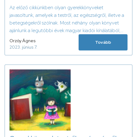
Az előző cikkünkben olyan gyerekkönyveket
javasoltunk, amelyek a testről, az egészségről, illetve a
betegségekről szólnak. Most néhány olyan könyvet
ajánlunk a legutóbbi évek magyar kiadói kínálatából,
amelyek a gyerekek pszichés fejlődését segítik, illetve
Orzóy Ágnes
Tovább
amelyek életválságok – pl. a szülők válása vagy egy
2023. június 7.
szeretett személy halála – esetén adhatnak segítő
gondolatokat a gyerekeknek és szüleiknek,
nevelőiknek.