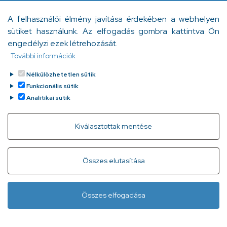
iskolai bántalmazásról
A felhasználói élmény javítása érdekében a webhelyen
Az iskolai bántalmazásról szóló online felmérések során
sütiket használunk. Az elfogadás gombra kattintva Ön
kiderült, hogy sokan mind az áldozat, mind pedig az
engedélyzi ezek létrehozását.
elkövető szerepében voltak már.
További információk
Bartha Diána
Tovább
2023. július 19.
Nélkülözhetetlen sütik
Funkcionális sütik
Analitikai sütik
Withdraw consent
Kiválasztottak mentése
Gyorslinkek
Adatvédelem
Kapcsolat
Összes elutasítása
Infóvonal:
+ 36 1 296 2556
(normál díjas, 8:00-20:00 között
Összes elfogadása
hívható)
Lábléc
Minden jog fenntartva