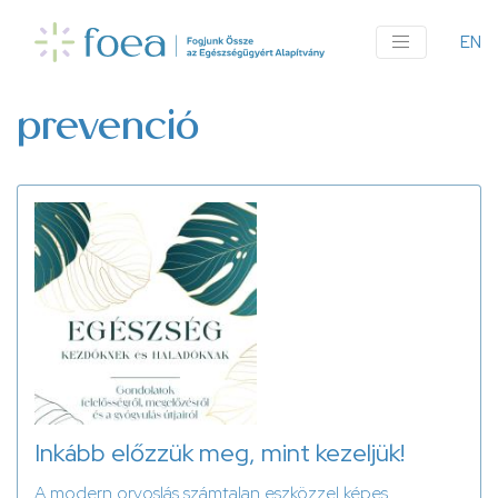
Ugrás
a
EN
An
tartalomra
me
prevenció
Inkább előzzük meg, mint kezeljük!
A modern orvoslás számtalan eszközzel képes