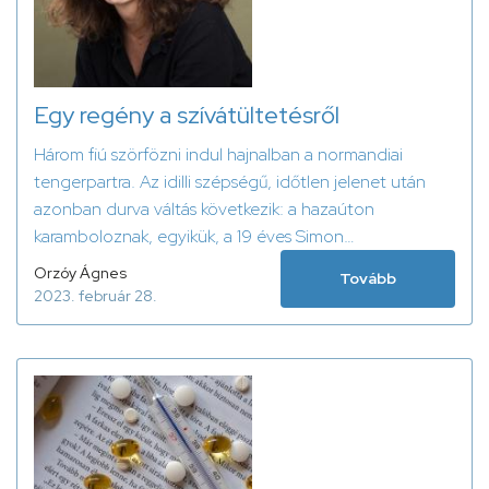
Egy regény a szívátültetésről
Három fiú szörfözni indul hajnalban a normandiai
tengerpartra. Az idilli szépségű, időtlen jelenet után
azonban durva váltás következik: a hazaúton
karamboloznak, egyikük, a 19 éves Simon
koponyatraumát szenved, mélykómába esik, és
Orzóy Ágnes
Tovább
megindul a versenyfutás az idővel.
2023. február 28.