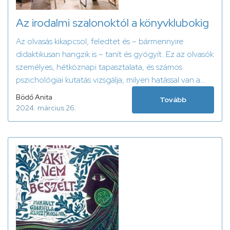
Az irodalmi szalonoktól a könyvklubokig
Az olvasás kikapcsol, feledtet és – bármennyire
didaktikusan hangzik is – tanít és gyógyít. Ez az olvasók
személyes, hétköznapi tapasztalata, és számos
pszichológiai kutatás vizsgálja, milyen hatással van a
szépirodalom a mentális egészségre.
Bödő Anita
Tovább
2024. március 26.