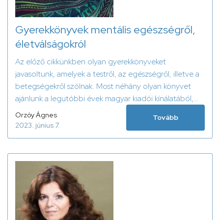
Gyerekkönyvek mentális egészségről,
életválságokról
Az előző cikkünkben olyan gyerekkönyveket
javasoltunk, amelyek a testről, az egészségről, illetve a
betegségekről szólnak. Most néhány olyan könyvet
ajánlunk a legutóbbi évek magyar kiadói kínálatából,
amelyek a gyerekek pszichés fejlődését segítik, illetve
Orzóy Ágnes
Tovább
amelyek életválságok – pl. a szülők válása vagy egy
2023. június 7.
szeretett személy halála – esetén adhatnak segítő
gondolatokat a gyerekeknek és szüleiknek,
nevelőiknek.