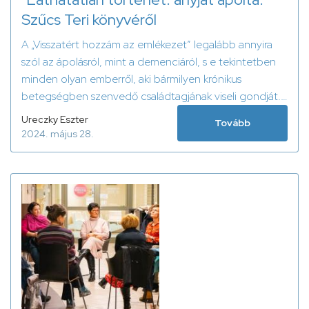
Szűcs Teri könyvéről
A „Visszatért hozzám az emlékezet” legalább annyira
szól az ápolásról, mint a demenciáról, s e tekintetben
minden olyan emberről, aki bármilyen krónikus
betegségben szenvedő családtagjának viseli gondját.
- Ureczky Eszter írása Szűcs Teri könyvéről.
Ureczky Eszter
Tovább
2024. május 28.