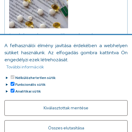
Irodalom és mentális egészség
A felhasználói élmény javítása érdekében a webhelyen
Hogyan hat a szépirodalom olvasása a mentális
sütiket használunk. Az elfogadás gombra kattintva Ön
egészségünkre? Egyáltalán hat-e rá bárhogyan? Mit
engedélyzi ezek létrehozását.
mondanak erről a legújabb kutatások?
További információk
Orzóy Ágnes
Tovább
2023. január 12.
Nélkülözhetetlen sütik
Funkcionális sütik
Analitikai sütik
Withdraw consent
Kiválasztottak mentése
Gyorslinkek
Adatvédelem
Kapcsolat
Összes elutasítása