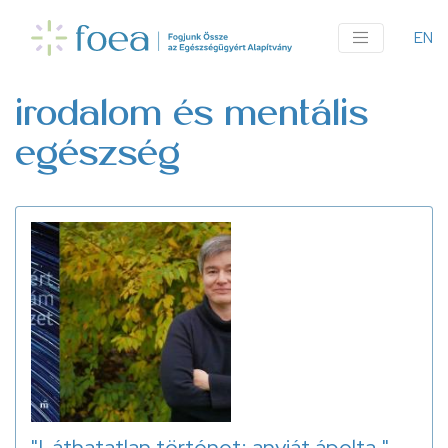
Ugrás
a
EN
An
tartalomra
me
irodalom és mentális
egészség
"Láthatatlan történet: anyját ápolta."