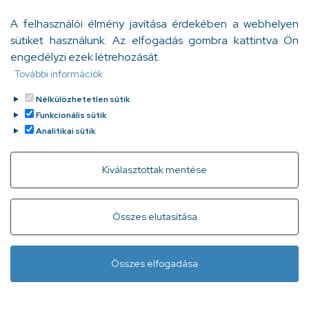
A felhasználói élmény javítása érdekében a webhelyen
Szeretnénk olyan programokat
sütiket használunk. Az elfogadás gombra kattintva Ön
szervezni (előadások, gyakorlati
engedélyzi ezek létrehozását.
bemutatók, vetélkedők stb.), amelyek
További információk
során megtanítjuk az egészséggel,
valamint a betegségmegelőzéssel
Nélkülözhetetlen sütik
kapcsolatos legfontosabb ismereteket,
Funkcionális sütik
és felhívjuk a figyelmet arra, hogy tudás,
Analitikai sütik
tisztánlátás és egyéni motiváció nélkül
nem tudunk az egészségünk
szempontjából minőségi életet élni.
Withdraw consent
Kiválasztottak mentése
ViDRa program
Összes elutasítása
Egészség. Érted?
Összes elfogadása