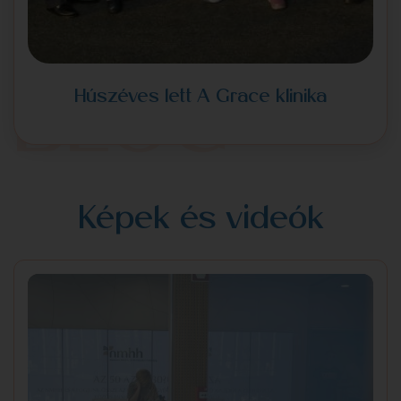
SZAKMAI
Húszéves lett A Grace klinika
BLOG
Képek és videók