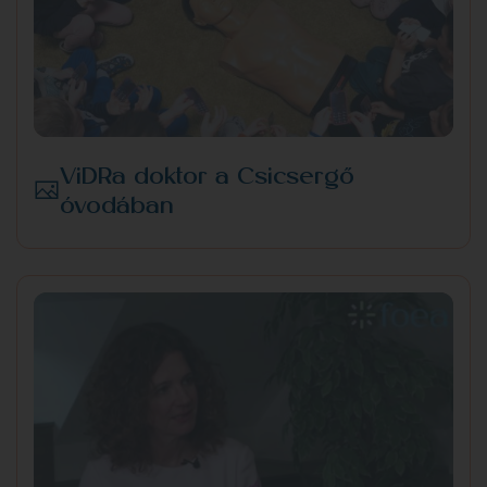
ViDRa doktor a Csicsergő
óvodában