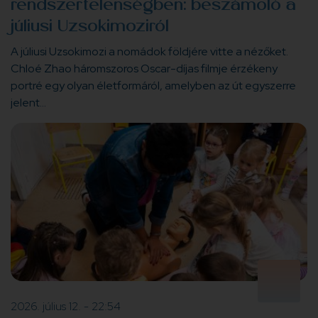
rendszertelenségben: beszámoló a
júliusi Uzsokimoziról
A júliusi Uzsokimozi a nomádok földjére vitte a nézőket.
Chloé Zhao háromszoros Oscar-díjas filmje érzékeny
portré egy olyan életformáról, amelyben az út egyszerre
jelent…
2026. július 12. - 22:54