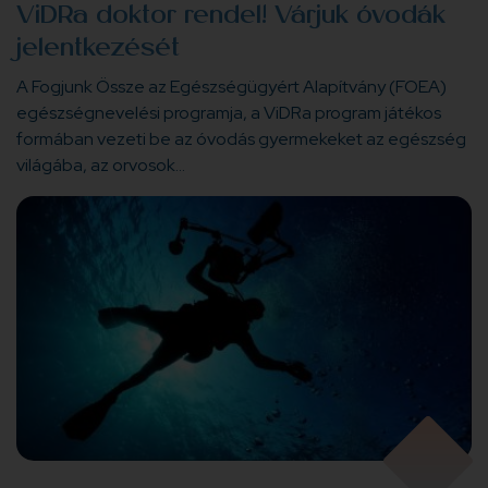
ViDRa doktor rendel! Várjuk óvodák
jelentkezését
A Fogjunk Össze az Egészségügyért Alapítvány (FOEA)
egészségnevelési programja, a ViDRa program játékos
formában vezeti be az óvodás gyermekeket az egészség
világába, az orvosok…