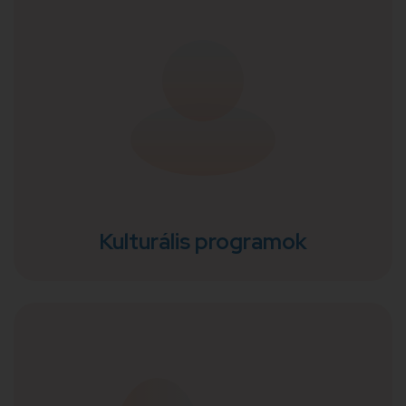
stb.) járunk körbe személyes történetek, egyéni
tapasztalatok, valamint szakértőink segítségével.
Kulturális programok
Kulturális programokkal, könyvklubbal,
filmvetítésekkel hozzájárulunk az egészségügyi
dolgozók munkájuk sorárn szerzett élményeik
feldolgozásához.