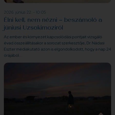
2026. június 22. - 10:05
Élni kell, nem nézni - beszámoló a
júniusi Uzsokimoziról
Az ember és környezet kapcsolódási pontjait vizsgáló
évad összeállításakor a sorozat szerkesztője, Dr. Nádasi
Eszter médiakutató azon is elgondolkodott, hogy a nap 24
órájából…