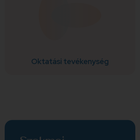
Oktatási tevékenység
Színes programok, beszélgetések az egészségügy
fontosságáról, kicsiknek és nagyoknak.