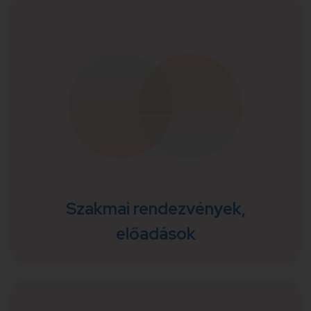
Szakmai rendezvények,
előadások
Rendezvényeinken, blogunkban
megkerülhetetlen, sokszor tabunak számító
témákat (például méltóságterápia,
munkafüggőség, állami és magánellátás viszonya