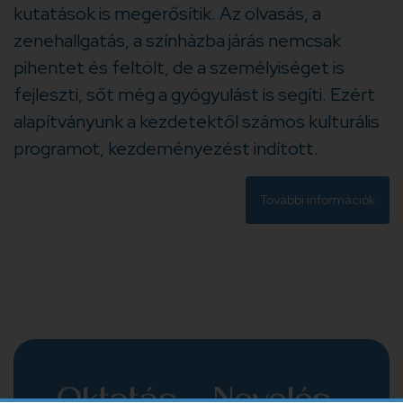
kutatások is megerősítik. Az olvasás, a
zenehallgatás, a színházba járás nemcsak
pihentet és feltölt, de a személyiséget is
fejleszti, sőt még a gyógyulást is segíti. Ezért
alapítványunk a kezdetektől számos kulturális
programot, kezdeményezést indított.
További információk
Oktatás - Nevelés