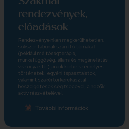
Szakmai
rendezvények,
előadások
Rendezvényeinken megkerülhetetlen,
sokszor tabunak számító témákat
(például méltóságterápia,
munkafüggőség, állami és magánellátás
viszonya stb.) járunk körbe személyes
történetek, egyéni tapasztalatok,
valamint szakértői kerekasztal-
beszélgetések segítségével, a nézők
aktív részvételével.
További információk