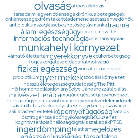
olvasás
ateroszklerózis
társadalmi egyenlőtlenségek
krónikus betegségek
önkéntesség
extrém takarítás
demencia
séta
szenvedő nők
trauma
antibiotikum
szaglás
sebezhetőség
távmunka
állami egészségügy
paradigmaváltás
információs technológia
önelhanyagolás
munkahelyi környezet
gyerekkönyvek
várható élettartam
cukorbetegség
fogcsikorgatás
béldaganat
motiváció
fizikai egészség
workaholic
ünnepek
gyermekek
probiotikum
szociális környezet
hosszú élet
egészségtudatosság
The Pitt
női hormonpótlás
időhiány
Selye János
hozzátáplálás
művészetterápia
magánegészségügy
művészet
dopamin
figyelem
dezinformáció
gyermekvédelem
idősek
szívátültetés
munkahelyi stressz
agyi keringészavarok
képernyő
függőség
zaklatás
test és lélek
fiatalok
ösztrogén
család
öngyilkosság
búcsúüzenet
kognitív terápia
önállóság
digitális szakadék
PTSD
ingerdömping
megelőzés
falatka
egészségügy
kiégés társadalma