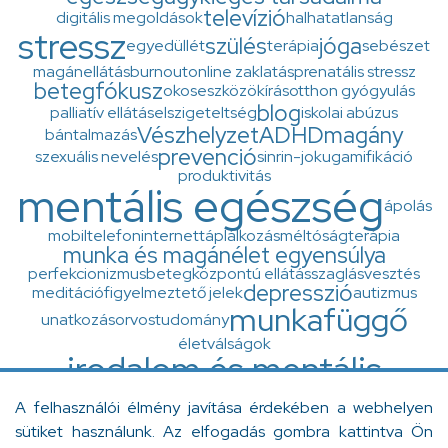
televízió
digitális megoldások
halhatatlanság
stressz
szülés
jóga
egyedüllét
terápia
sebészet
magánellátás
burnout
online zaklatás
prenatális stressz
betegfókusz
okoseszközök
írás
otthon gyógyulás
blog
palliatív ellátás
elszigeteltség
iskolai abúzus
Vészhelyzet
ADHD
magány
bántalmazás
prevenció
szexuális nevelés
sinrin-joku
gamifikáció
produktivitás
mentális egészség
ápolás
mobiltelefon
internet
táplálkozás
méltóságterápia
munka és magánélet egyensúlya
perfekcionizmus
betegközpontú ellátás
szaglásvesztés
depresszió
meditáció
figyelmeztető jelek
autizmus
munkafüggő
unatkozás
orvostudomány
életválságok
irodalom és mentális
egészség
A felhasználói élmény javítása érdekében a webhelyen
zaj
ingázás
Diogenész-szindróma
minőségfejlesztés
sütiket használunk. Az elfogadás gombra kattintva Ön