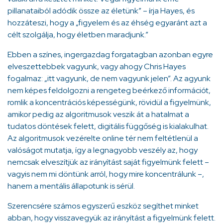
pillanataiból adódik össze az életünk” – írja Hayes, és
hozzáteszi, hogy a „figyelem és az éhség egyaránt azt a
célt szolgálja, hogy életben maradjunk.”
Ebben a színes, ingergazdag forgatagban azonban egyre
elveszettebbek vagyunk, vagy ahogy Chris Hayes
fogalmaz: „itt vagyunk, de nem vagyunk jelen”. Az agyunk
nem képes feldolgozni a rengeteg beérkező információt,
romlik a koncentrációs képességünk, rövidül a figyelmünk,
amikor pedig az algoritmusok veszik át a hatalmat a
tudatos döntések felett, digitális függőség is kialakulhat.
Az algoritmusok vezérelte online tér nem feltétlenül a
valóságot mutatja, így a legnagyobb veszély az, hogy
nemcsak elveszítjük az irányítást saját figyelmünk felett –
vagyis nem mi döntünk arról, hogy mire koncentrálunk –,
hanem a mentális állapotunk is sérül.
Szerencsére számos egyszerű eszköz segíthet minket
abban, hogy visszavegyük az irányítást a figyelmünk felett.