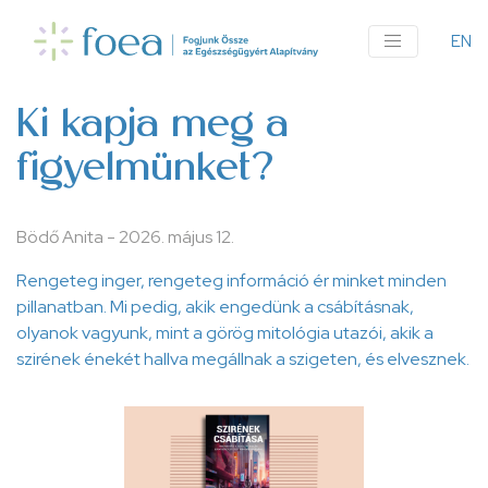
Ugrás
a
EN
An
tartalomra
me
Ki kapja meg a
figyelmünket?
Bödő Anita
-
2026. május 12.
Rengeteg inger, rengeteg információ ér minket minden
pillanatban. Mi pedig, akik engedünk a csábításnak,
olyanok vagyunk, mint a görög mitológia utazói, akik a
szirének énekét hallva megállnak a szigeten, és elvesznek.