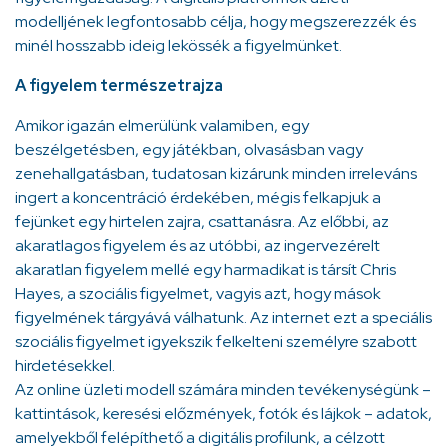
modelljének legfontosabb célja, hogy megszerezzék és
minél hosszabb ideig lekössék a figyelmünket.
A figyelem természetrajza
Amikor igazán elmerülünk valamiben, egy
beszélgetésben, egy játékban, olvasásban vagy
zenehallgatásban, tudatosan kizárunk minden irreleváns
ingert a koncentráció érdekében, mégis felkapjuk a
fejünket egy hirtelen zajra, csattanásra. Az előbbi, az
akaratlagos figyelem és az utóbbi, az ingervezérelt
akaratlan figyelem mellé egy harmadikat is társít Chris
Hayes, a szociális figyelmet, vagyis azt, hogy mások
figyelmének tárgyává válhatunk. Az internet ezt a speciális
szociális figyelmet igyekszik felkelteni személyre szabott
hirdetésekkel.
Az online üzleti modell számára minden tevékenységünk –
kattintások, keresési előzmények, fotók és lájkok – adatok,
amelyekből felépíthető a digitális profilunk, a célzott