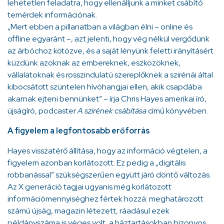
lehetetlen feladatra, hogy ellenálljunk a minket csábító
temérdek információnak.
„Mert ebben a pillanatban a világban élni – online és
offline egyaránt –, azt jelenti, hogy vég nélkül vergődünk
az árbóchoz kötözve, és a saját lényünk feletti irányításért
küzdünk azoknak az embereknek, eszközöknek,
vállalatoknak és rosszindulatú szereplőknek a szirénái által
kibocsátott szüntelen hívóhangjai ellen, akik csapdába
akarnak ejteni bennünket” – írja Chris Hayes amerikai író,
újságíró, podcaster
A szirének csábítása
című könyvében.
A figyelem a legfontosabb erőforrás
Hayes visszatérő állítása, hogy az információ végtelen, a
figyelem azonban korlátozott. Ez pedig a „digitális
robbanással” szükségszerűen együtt járó döntő változás.
Az X generáció tagjai ugyanis még korlátozott
információmennyiséghez fértek hozzá: meghatározott
számú újság, magazin létezett, ráadásul ezek
példányszáma is véges volt, a háztartásokban bizonyos