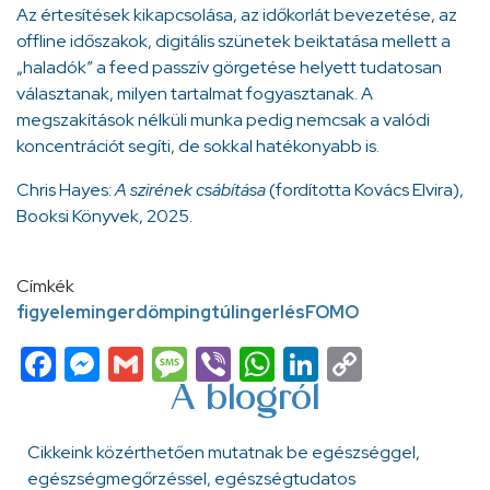
Az értesítések kikapcsolása, az időkorlát bevezetése, az
offline időszakok, digitális szünetek beiktatása mellett a
„haladók” a feed passzív görgetése helyett tudatosan
választanak, milyen tartalmat fogyasztanak. A
megszakítások nélküli munka pedig nemcsak a valódi
koncentrációt segíti, de sokkal hatékonyabb is.
Chris Hayes:
A szirének csábítása
(fordította Kovács Elvira),
Booksi Könyvek, 2025.
Címkék
figyelem
ingerdömping
túlingerlés
FOMO
Facebook
Messenger
Gmail
Message
Viber
WhatsApp
LinkedIn
Copy
Link
A blogról
Cikkeink közérthetően mutatnak be egészséggel,
egészségmegőrzéssel, egészségtudatos