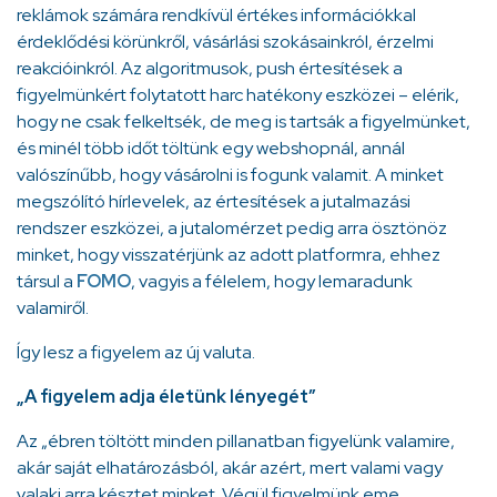
reklámok számára rendkívül értékes információkkal
érdeklődési körünkről, vásárlási szokásainkról, érzelmi
reakcióinkról. Az algoritmusok, push értesítések a
figyelmünkért folytatott harc hatékony eszközei – elérik,
hogy ne csak felkeltsék, de meg is tartsák a figyelmünket,
és minél több időt töltünk egy webshopnál, annál
valószínűbb, hogy vásárolni is fogunk valamit. A minket
megszólító hírlevelek, az értesítések a jutalmazási
rendszer eszközei, a jutalomérzet pedig arra ösztönöz
minket, hogy visszatérjünk az adott platformra, ehhez
társul a
FOMO
, vagyis a félelem, hogy lemaradunk
valamiről.
Így lesz a figyelem az új valuta.
„A figyelem adja életünk lényegét”
Az „ébren töltött minden pillanatban figyelünk valamire,
akár saját elhatározásból, akár azért, mert valami vagy
valaki arra késztet minket. Végül figyelmünk eme