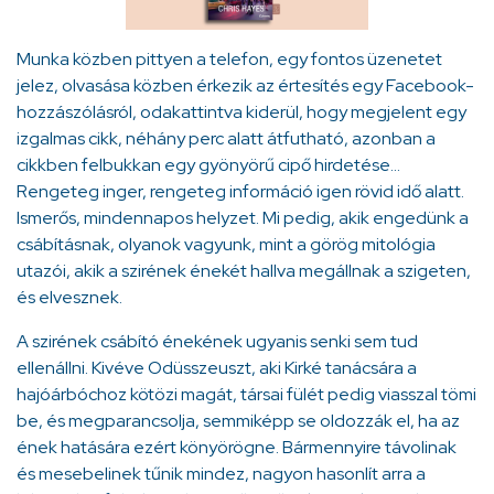
Munka közben pittyen a telefon, egy fontos üzenetet
jelez, olvasása közben érkezik az értesítés egy Facebook-
hozzászólásról, odakattintva kiderül, hogy megjelent egy
izgalmas cikk, néhány perc alatt átfutható, azonban a
cikkben felbukkan egy gyönyörű cipő hirdetése…
Rengeteg inger, rengeteg információ igen rövid idő alatt.
Ismerős, mindennapos helyzet. Mi pedig, akik engedünk a
csábításnak, olyanok vagyunk, mint a görög mitológia
utazói, akik a szirének énekét hallva megállnak a szigeten,
és elvesznek.
A szirének csábító énekének ugyanis senki sem tud
ellenállni. Kivéve Odüsszeuszt, aki Kirké tanácsára a
hajóárbóchoz kötözi magát, társai fülét pedig viasszal tömi
be, és megparancsolja, semmiképp se oldozzák el, ha az
ének hatására ezért könyörögne. Bármennyire távolinak
és mesebelinek tűnik mindez, nagyon hasonlít arra a