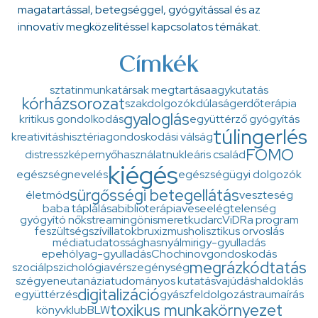
magatartással, betegséggel, gyógyítással és az
innovatív megközelítéssel kapcsolatos témákat.
Címkék
sztatin
munkatársak megtartása
agykutatás
kórházsorozat
szakdolgozók
dúlaság
erdőterápia
gyaloglás
kritikus gondolkodás
együttérző gyógyítás
túlingerlés
kreativitás
hisztéria
gondoskodási válság
FOMO
distressz
képernyőhasználat
nukleáris család
kiégés
egészségnevelés
egészségügyi dolgozók
sürgősségi betegellátás
életmód
veszteség
baba táplálása
biblioterápia
veseelégtelenség
gyógyító nők
streaming
önismeret
kudarc
ViDRa program
feszültség
szív
illatok
bruxizmus
holisztikus orvoslás
médiatudatosság
hasnyálmirigy-gyulladás
epehólyag-gyulladás
Chochinov
gondoskodás
megrázkódtatás
szociálpszichológia
vérszegénység
szégyen
eutanázia
tudományos kutatás
vajúdás
haldoklás
digitalizáció
együttérzés
gyászfeldolgozás
traumaírás
toxikus munkakörnyezet
könyvklub
BLW