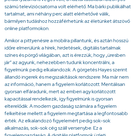
számú televíziócsatorna volt elérhető. Ma bárki publikálhat
tartalmat, ami néhány perc alatt elérhetővé válik,
bármilyen tudáshoz hozzáférhetünk az életünket átszövő
online platformokon.
Amikor a pittyenésre a mobilra pillantunk, és aztán hosszú
időre elmerülünk a hírek, hirdetések, digitális tartalmak
színes és pörgő világában, azt is érezzük, hogy „üresben
jár” az agyunk, nehezebben tudunk koncentrálni, a
figyelmünk pedig elkalandozik. A görgetés Hayes szerint
állandó ingerek és megszakítások rendszere. Ma már nem
az információ, hanem a figyelem korlátozott. Mentálisan
gyorsan elfáradunk, mert az emberi agy korlátozott
kapacitással rendelkezik, így figyelmünk is gyorsan
elterelődik. A modern gazdaság számára a figyelem
felkeltése mellett a figyelem megtartása a legfontosabb
érték. Az elkalandozó figyelemért pedig sok-sok
alkalmazás, sok-sok cég száll versenybe. Ez a
figyelemgazdaság. A digitális platformok üzleti