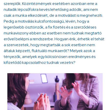
szereplők. Közintézmények esetében azonban erre a
nulladik lépcsőfokra kevés lehetőség adódik, ami nem
csak a munka elkezdését, de a motiválást is megnehezíti.
Pedig a motiválás kulcsfontosságú, lévén, hogy a
legerősebb ösztönzők, a fix fizetés és a szerződéses
munkaviszony ebben az esetben nem tudnak megtartó
erővel belépni a rendszerbe. Hogyan érik, érhetik el tehát
a szervezetek, hogy megtartsák a sok esetben nem
általuk képzett, fluktuáló munkaerőt? Melyek azok a
tényezők, amelyek egy kölcsönösen eredményes és
kifizetődő kapcsolathoz tudnak vezetni?