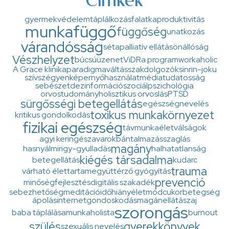
Címkék
gyermekvédelem
táplálkozás
falatka
produktivitás
munkafüggő
függőség
unatkozás
várandósság
séta
palliatív ellátás
önállóság
Vészhelyzet
búcsúüzenet
ViDRa program
workaholic
A Grace klinika
paradigmaváltás
szakdolgozók
sinrin-joku
szív
szégyen
képernyőhasználat
médiatudatosság
sebészet
dezinformáció
szociálpszichológia
orvostudomány
holisztikus orvoslás
PTSD
sürgősségi betegellátás
egészségnevelés
toxikus munkakörnyezet
kritikus gondolkodás
fizikai egészség
távmunka
életválságok
agyi keringészavarok
bántalmazás
szaglás
magány
hasnyálmirigy-gyulladás
halhatatlanság
kiégés társadalma
betegellátás
kudarc
trauma
várható élettartam
együttérző gyógyítás
prevenció
minőségfejlesztés
digitális szakadék
sebezhetőség
meditáció
időhiány
életmód
cukorbetegség
ápolás
internet
gondoskodás
magánellátás
zaj
szorongás
baba táplálása
munkaholista
burnout
szülés
gyerekkönyvek
szexuális nevelés