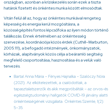
országban, azonban a kríziskezelés során ezek a tiszta
határok fizetett és önkéntes munka között elmosódtak.
Vitán felül áll az, hogy az önkéntes munkával rengeteg
képesség és energia kerül mozgósításra, a
közösségépítés fontos lépcsőfoka az ilyen módon történő
találkozás. Ennek értelmében az önkéntesség
szervezése, koordinációja közös érdek (Cuthill–Warburton,
2005:111), a befogadó intézmények, önkormányzatok,
kórházak, alapítványok közös célja a beáramló segítség
megfelelő csoportosítása, hasznosítása és a velük való
tervezés.
Bartal Anna Mária – Fényes Hajnalka – Szalóczy Nóra
(2021). Az elkötelezettek, a csalódottak, a
tapasztalatszerzők és akik megpróbálták – az orvos-és
egészségtudományi hallgatók COVID-19 járvány alatti
önkéntességének vizsgálata. Önkéntes Szemle, 1(2):
5–35.