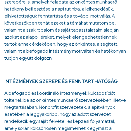
szerepére is, amelyek feladata az önkéntes munkaerő
hatékony beillesztése a napi rutinba, a lelkesedésük,
elhivatottságuk fenntartása és a további motiválás. A
következőkben tehát ezeket a témákat mutatom be,
valamint a szakirodalom és saját tapasztalataim alapján
azokat az alappilléreket, melyek elengedhetetlennek
tartok annak érdekében, hogy az önkéntes, a segített,
valamint a befogadó intézmény motiváltan és hatékonyan
tudjon együtt dolgozni.
INTÉZMÉNYEK SZEREPE ÉS FENNTARTHATÓSÁG
A befogadó és koordináló intézmények kulcspozíciót
töltenek be az önkéntes munkaerő szervezésében, illetve
megtartásában. Nonprofit szervezetek, alapítványok
esetében a leggyakoribb, hogy az adott szervezet
rendelkezik egy saját felvételi és képzési folyamattal,
amely során kölcsönösen megismerhetik egymást a