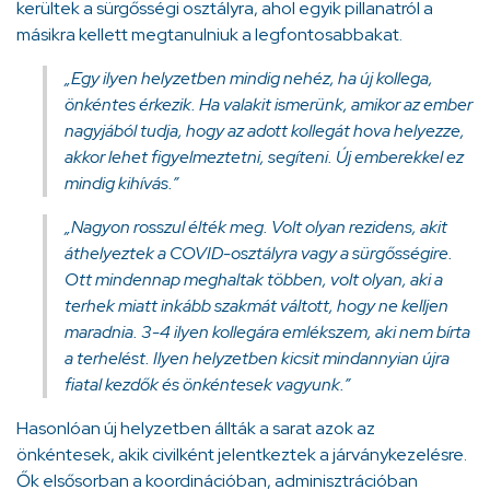
kerültek a sürgősségi osztályra, ahol egyik pillanatról a
másikra kellett megtanulniuk a legfontosabbakat.
„Egy ilyen helyzetben mindig nehéz, ha új kollega,
önkéntes érkezik. Ha valakit ismerünk, amikor az ember
nagyjából tudja, hogy az adott kollegát hova helyezze,
akkor lehet figyelmeztetni, segíteni. Új emberekkel ez
mindig kihívás.”
„Nagyon rosszul élték meg. Volt olyan rezidens, akit
áthelyeztek a COVID-osztályra vagy a sürgősségire.
Ott mindennap meghaltak többen, volt olyan, aki a
terhek miatt inkább szakmát váltott, hogy ne kelljen
maradnia. 3-4 ilyen kollegára emlékszem, aki nem bírta
a terhelést. Ilyen helyzetben kicsit mindannyian újra
fiatal kezdők és önkéntesek vagyunk.”
Hasonlóan új helyzetben állták a sarat azok az
önkéntesek, akik civilként jelentkeztek a járványkezelésre.
Ők elsősorban a koordinációban, adminisztrációban