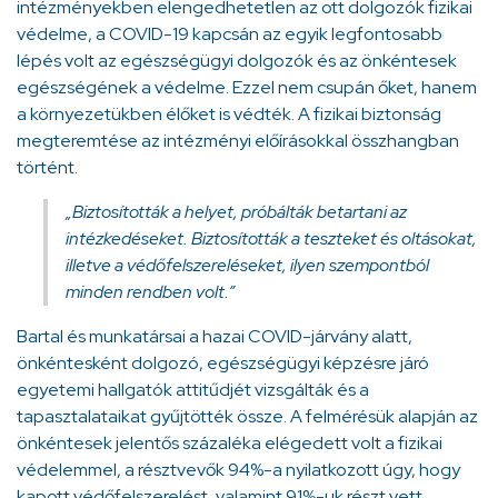
intézményekben elengedhetetlen az ott dolgozók fizikai
védelme, a COVID-19 kapcsán az egyik legfontosabb
lépés volt az egészségügyi dolgozók és az önkéntesek
egészségének a védelme. Ezzel nem csupán őket, hanem
a környezetükben élőket is védték. A fizikai biztonság
megteremtése az intézményi előírásokkal összhangban
történt.
„Biztosították a helyet, próbálták betartani az
intézkedéseket. Biztosították a teszteket és oltásokat,
illetve a védőfelszereléseket, ilyen szempontból
minden rendben volt.”
Bartal és munkatársai a hazai COVID-járvány alatt,
önkéntesként dolgozó, egészségügyi képzésre járó
egyetemi hallgatók attitűdjét vizsgálták és a
tapasztalataikat gyűjtötték össze. A felmérésük alapján az
önkéntesek jelentős százaléka elégedett volt a fizikai
védelemmel, a résztvevők 94%-a nyilatkozott úgy, hogy
kapott védőfelszerelést, valamint 91%-uk részt vett