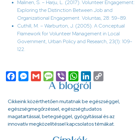
Malinen, S. – Harju, L. (2017). Volunteer Engagement:
Exploring the Distinction Between Job and
Organizational Engagement. Voluntas, 28: 59–89.
Cuthill, M. – Warburton, J. (2005). A Conceptual
Framework for Volunteer Management in Local
Government, Urban Policy and Research, 23(1): 109-
122.
Facebook
Messenger
Gmail
Message
Viber
WhatsApp
LinkedIn
Copy
Link
A blogról
Cikkeink közérthetően mutatnak be egészséggel,
egészségmegőrzéssel, egészségtudatos
magatartással, betegséggel, gyógyítással és az
innovatív megközelítéssel kapcsolatos témákat.