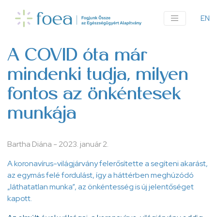
Ugrás
a
EN
An
tartalomra
me
A COVID óta már
mindenki tudja, milyen
fontos az önkéntesek
munkája
Bartha Diána
-
2023. január 2.
A koronavírus-világjárvány felerősítette a segíteni akarást,
az egymás felé fordulást, így a háttérben meghúzódó
„láthatatlan munka”, az önkéntesség is új jelentőséget
kapott.