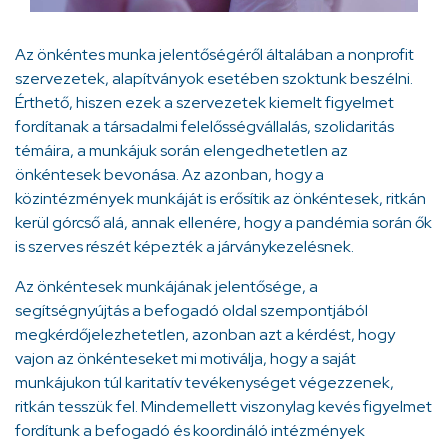
Az önkéntes munka jelentőségéről általában a nonprofit
szervezetek, alapítványok esetében szoktunk beszélni.
Érthető, hiszen ezek a szervezetek kiemelt figyelmet
fordítanak a társadalmi felelősségvállalás, szolidaritás
témáira, a munkájuk során elengedhetetlen az
önkéntesek bevonása. Az azonban, hogy a
közintézmények munkáját is erősítik az önkéntesek, ritkán
kerül górcső alá, annak ellenére, hogy a pandémia során ők
is szerves részét képezték a járványkezelésnek.
Az önkéntesek munkájának jelentősége, a
segítségnyújtás a befogadó oldal szempontjából
megkérdőjelezhetetlen, azonban azt a kérdést, hogy
vajon az önkénteseket mi motiválja, hogy a saját
munkájukon túl karitatív tevékenységet végezzenek,
ritkán tesszük fel. Mindemellett viszonylag kevés figyelmet
fordítunk a befogadó és koordináló intézmények