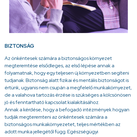
BIZTONSÁG
Az önkéntesek számára a biztonságos környezet
megteremtése elsődleges, az első lépése annak a
folyamatnak, hogy egy teljesen új környezetben segíteni
tudjanak. Biztonság alatt fizikai és mentális biztonságot is
értünk, ugyanis nem csupán a megfelelő munkakörnyezet,
de a valahova tartozás érzése is szükséges a kölcsönösen
jó és fenntartható kapcsolat kialakításához.
Annak a kérdése, hogy a befogadó intézmények hogyan
tudják megteremteni az önkéntesek számára a
biztonságos munkakörnyezetet, teljes mértékben az
adott munka jellegétől függ. Egészségügyi