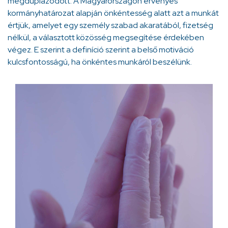
megduplázódott. A Magyarországon érvényes
kormányhatározat alapján önkéntesség alatt azt a munkát
értjük, amelyet egy személy szabad akaratából, fizetség
nélkül, a választott közösség megsegítése érdekében
végez. E szerint a definíció szerint a belső motiváció
kulcsfontosságú, ha önkéntes munkáról beszélünk.