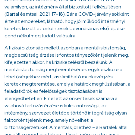
valamilyen, az intézmény által biztosított felkészítésen
(Bartal és mtsai, 2021: 17–18). Bár a COVID-járvány sokként
érte az embereket, látható, hogy jól működő intézményi
keretek között az önkéntesek bevonásának első lépése
gond nélkül meg tudott valósulni.
A fizikai biztonság mellett azonban a mentális biztonság,
megbecsültség érzése is fontos tényezőként jelenik meg,
kifejezetten akkor, ha kríziskezelésről beszélünk. A
mentális biztonság megteremtésének egyik eszköze a
lehetőségekhez mért, kiszámítható munkavégzési
keretek megteremtése, amely a határok meghúzásában, a
feladatkörök és felelősségek tisztázásában is
elengedhetetlen. Emellett az önkéntesek számára a
valahová tartozás érzése is kulcsfontosságú, az
intézmény, szervezet életébe történő integráltság olyan
faktorként jelenik meg, amely növelheti a
biztonságérzetüket. A mentális jólléthez – a Bartalék által
vizsgált csoport esetében – társult még az altruizmus