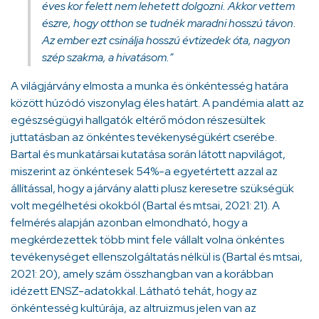
éves kor felett nem lehetett dolgozni. Akkor vettem
észre, hogy otthon se tudnék maradni hosszú távon.
Az ember ezt csinálja hosszú évtizedek óta, nagyon
szép szakma, a hivatásom.”
A világjárvány elmosta a munka és önkéntesség határa
között húzódó viszonylag éles határt. A pandémia alatt az
egészségügyi hallgatók eltérő módon részesültek
juttatásban az önkéntes tevékenységükért cserébe.
Bartal és munkatársai kutatása során látott napvilágot,
miszerint az önkéntesek 54%-a egyetértett azzal az
állítással, hogy a járvány alatti plusz keresetre szükségük
volt megélhetési okokból (Bartal és mtsai, 2021: 21). A
felmérés alapján azonban elmondható, hogy a
megkérdezettek több mint fele vállalt volna önkéntes
tevékenységet ellenszolgáltatás nélkül is (Bartal és mtsai,
2021: 20), amely szám összhangban van a korábban
idézett ENSZ-adatokkal. Látható tehát, hogy az
önkéntesség kultúrája, az altruizmus jelen van az