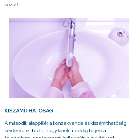
között.
KISZÁMÍTHATÓSÁG
A második alappillér a konzekvencia és kiszámíthatóság
kérdésköre. Tudni, hogy kinek meddig terjed a
feladatköre, pontosan mit kell csinálnia és kitől tud