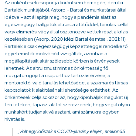
Az önkéntesek csoportja korántsem homogén, derül ki
Bartalék munkájából. Astorp – Bartal és munkatársai által
idézve – azt állapítja meg, hogy a pandémia alatt az
egészségügyi hallgatók altruista attitűddel, tanulási céllal
vagy elismerési vágy által ösztönözve vettek részt a krízis
kezelésében (Asorp, 2020 idézi Bartal és mtsai, 2021: 11).
Bartalék a csak egészségügyi képzettséggel rendelkező
egyetemisták motivációit vizsgálták, azonban a
megállapításaik akár szélesebb körben is érvényesek
lehetnek. Az altruizmust mint az önkéntesség fő
mozgatórugóját a csoporthoz tartozás érzése, a
mentoroktól való tanulás lehetősége, a szakmai és társas
kapcsolatok kialakításának lehetősége erősítheti. Az
önkéntesek célja sokszor az, hogy kipróbálják magukat új
területeken, tapasztalatot szerezzenek, hogy végül olyan
munkakört tudjanak választani, ami számukra egyben
hivatás is.
„Volt egy időszak a COVID-járvány elején, amikor 65