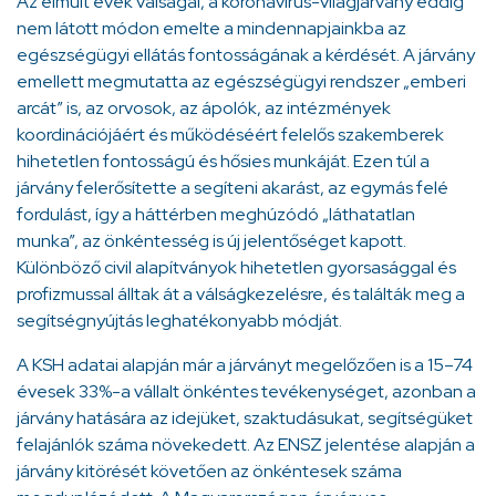
Az elmúlt évek válságai, a koronavírus-világjárvány eddig
nem látott módon emelte a mindennapjainkba az
egészségügyi ellátás fontosságának a kérdését. A járvány
emellett megmutatta az egészségügyi rendszer „emberi
arcát” is, az orvosok, az ápolók, az intézmények
koordinációjáért és működéséért felelős szakemberek
hihetetlen fontosságú és hősies munkáját. Ezen túl a
járvány felerősítette a segíteni akarást, az egymás felé
fordulást, így a háttérben meghúzódó „láthatatlan
munka”, az önkéntesség is új jelentőséget kapott.
Különböző civil alapítványok hihetetlen gyorsasággal és
profizmussal álltak át a válságkezelésre, és találták meg a
segítségnyújtás leghatékonyabb módját.
A KSH adatai alapján már a járványt megelőzően is a 15–74
évesek 33%-a vállalt önkéntes tevékenységet, azonban a
járvány hatására az idejüket, szaktudásukat, segítségüket
felajánlók száma növekedett. Az ENSZ jelentése alapján a
járvány kitörését követően az önkéntesek száma