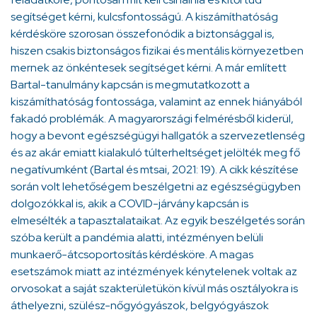
segítséget kérni, kulcsfontosságú. A kiszámíthatóság
kérdésköre szorosan összefonódik a biztonsággal is,
hiszen csakis biztonságos fizikai és mentális környezetben
mernek az önkéntesek segítséget kérni. A már említett
Bartal-tanulmány kapcsán is megmutatkozott a
kiszámíthatóság fontossága, valamint az ennek hiányából
fakadó problémák. A magyarországi felmérésből kiderül,
hogy a bevont egészségügyi hallgatók a szervezetlenség
és az akár emiatt kialakuló túlterheltséget jelölték meg fő
negatívumként (Bartal és mtsai, 2021: 19). A cikk készítése
során volt lehetőségem beszélgetni az egészségügyben
dolgozókkal is, akik a COVID-járvány kapcsán is
elmesélték a tapasztalataikat. Az egyik beszélgetés során
szóba került a pandémia alatti, intézményen belüli
munkaerő-átcsoportosítás kérdésköre. A magas
esetszámok miatt az intézmények kénytelenek voltak az
orvosokat a saját szakterületükön kívül más osztályokra is
áthelyezni, szülész-nőgyógyászok, belgyógyászok