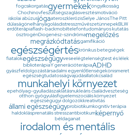
gyermekek
fogcsikorgatás
öngyilkosság
Chochinov
feszültség
szaglásvesztés
motiváció
jóga
iskolai abúzus
ateroszklerózis
Selye János
The Pitt
dúlaság
önelhanyagolás
distressz
művészet
ünnepek
BLW
erdőterápia
flash-back
mobiltelefon
tudományos kutatás
megelőzés
ösztrogén
Diogenész-szindróma
megrázkódtatás
gamifikáció
egészségértés
krónikus betegségek
egészségügy
fiatalok
veseelégtelenség
test és lélek
ADHD
biblioterápia
Y generáció
terápia
gyászfeldolgozás
társadalmi egyenlőtlenségek
önismeret
egészségtudatosság
vajúdás
illatok
család
munkahelyi környezet
epehólyag-gyulladás
zaklatás
nukleáris család
veszteség
otthon gyógyulás
figyelem
szociális környezet
egészségügyi dolgozók
kreativitás
állami egészségügy
probiotikum
kognitív terápia
képernyő
haldoklás
prenatális stressz
antibiotikum
béldaganat
irodalom és mentális