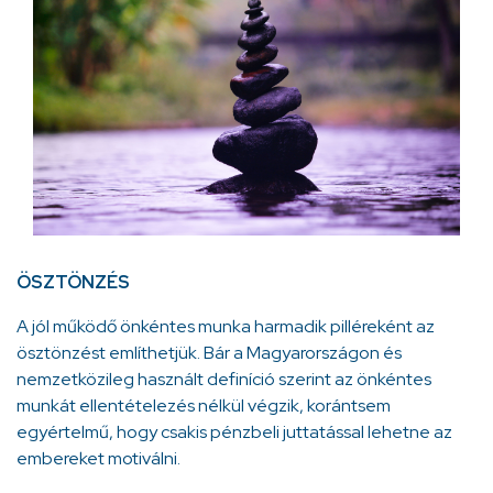
ÖSZTÖNZÉS
A jól működő önkéntes munka harmadik pilléreként az
ösztönzést említhetjük. Bár a Magyarországon és
nemzetközileg használt definíció szerint az önkéntes
munkát ellentételezés nélkül végzik, korántsem
egyértelmű, hogy csakis pénzbeli juttatással lehetne az
embereket motiválni.