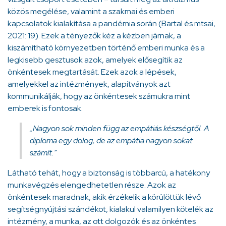
közös megélése, valamint a szakmai és emberi
kapcsolatok kialakítása a pandémia során (Bartal és mtsai,
2021: 19). Ezek a tényezők kéz a kézben járnak, a
kiszámítható környezetben történő emberi munka és a
legkisebb gesztusok azok, amelyek elősegítik az
önkéntesek megtartását. Ezek azok a lépések,
amelyekkel az intézmények, alapítványok azt
kommunikálják, hogy az önkéntesek számukra mint
emberek is fontosak.
„Nagyon sok minden függ az empátiás készségtől. A
diploma egy dolog, de az empátia nagyon sokat
számít.”
Látható tehát, hogy a biztonság is többarcú, a hatékony
munkavégzés elengedhetetlen része. Azok az
önkéntesek maradnak, akik érzékelik a körülöttük lévő
segítségnyújtási szándékot, kialakul valamilyen kötelék az
intézmény, a munka, az ott dolgozók és az önkéntes