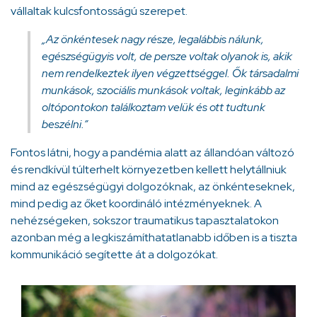
vállaltak kulcsfontosságú szerepet.
„Az önkéntesek nagy része, legalábbis nálunk,
egészségügyis volt, de persze voltak olyanok is, akik
nem rendelkeztek ilyen végzettséggel. Ők társadalmi
munkások, szociális munkások voltak, leginkább az
oltópontokon találkoztam velük és ott tudtunk
beszélni.”
Fontos látni, hogy a pandémia alatt az állandóan változó
és rendkívül túlterhelt környezetben kellett helytállniuk
mind az egészségügyi dolgozóknak, az önkénteseknek,
mind pedig az őket koordináló intézményeknek. A
nehézségeken, sokszor traumatikus tapasztalatokon
azonban még a legkiszámíthatatlanabb időben is a tiszta
kommunikáció segítette át a dolgozókat.