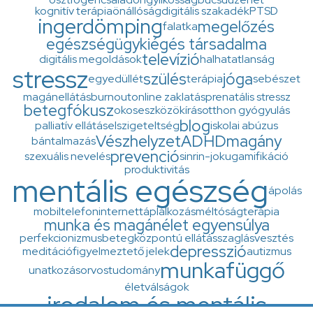
kognitív terápia
önállóság
digitális szakadék
PTSD
ingerdömping
megelőzés
falatka
egészségügy
kiégés társadalma
televízió
digitális megoldások
halhatatlanság
stressz
szülés
jóga
egyedüllét
terápia
sebészet
magánellátás
burnout
online zaklatás
prenatális stressz
betegfókusz
okoseszközök
írás
otthon gyógyulás
blog
palliatív ellátás
elszigeteltség
iskolai abúzus
Vészhelyzet
ADHD
magány
bántalmazás
prevenció
szexuális nevelés
sinrin-joku
gamifikáció
produktivitás
mentális egészség
ápolás
mobiltelefon
internet
táplálkozás
méltóságterápia
munka és magánélet egyensúlya
perfekcionizmus
betegközpontú ellátás
szaglásvesztés
depresszió
meditáció
figyelmeztető jelek
autizmus
munkafüggő
unatkozás
orvostudomány
életválságok
irodalom és mentális