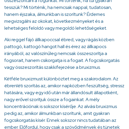
összeszorítani a fogunkat. Mi történik, ha túl gyakran
tesszük? Mi történik, ha nemcsak nappal, tudatosan,
hanem éjszaka, álmunkban is szorítunk? Érdemes
megvizsgálni az okokat, következményeket és a
lehetséges feloldó vagy megoldó lehetőségeket.
Aki reggel fájó állkapoccsal ébred, vagy rágás közben
pattogó, kattogó hangot hall és érez az állkapocs
irányából, az valószínűleg nemcsak összeszorítja a
fogsorait, hanem csikorgatja is a fogait. A fogcsikorgatás
vagy összeszorítás szakkifejezése a bruxizmus.
Kétféle bruxizmust különböztet meg a szakirodalom. Az
ébrenléti szorítás az, amikor napközben feszültség, stressz
hatására, vagy egy idő után már állandósult állapotként,
nagy erővel szorítjuk össze a fogainkat. A mély
koncentrációnak is sokszor kísérője. Az alvási bruxizmus
pedig az, amikor álmunkban szorítunk, amit gyakran
fogcsikorgatás kísér. Ennek sokszor nincs tudatában az
ember. Előfordul, hogy csak a szövődmények és tünetek