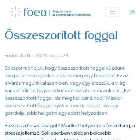
Ugrás
a
EN
An
tartalomra
me
Összeszorított foggal
Fodor Judit
-
2023. május 24.
Sokszor mondjuk, hogy összeszorított foggal küzdünk
meg a nehézségekkel, oldunk meg egy feladatot. Ez az
elvárás magunkkal szemben, vagy úgy érezzük, a világ
várja el tőlünk. Ugyanakkor erre biztatunk másokat is. „Ezt
összeszorított foggal, de meg kell csinálnod!” Máskor
összeszorított foggal nyeli le mondandóját, aki úgy
gondolja, jobb hallgatni egy adott helyzetben.
Érezzük a hasonlóságot? Mindkét helyzetre a feszültség, a
stressz jellemző. Sok esetben valóban bölcsebb