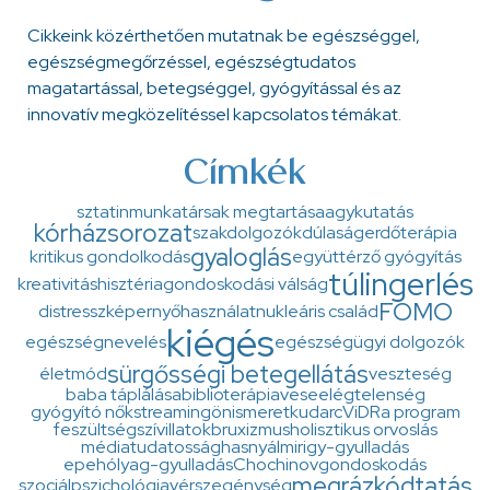
Cikkeink közérthetően mutatnak be egészséggel,
egészségmegőrzéssel, egészségtudatos
magatartással, betegséggel, gyógyítással és az
innovatív megközelítéssel kapcsolatos témákat.
Címkék
sztatin
munkatársak megtartása
agykutatás
kórházsorozat
szakdolgozók
dúlaság
erdőterápia
gyaloglás
kritikus gondolkodás
együttérző gyógyítás
túlingerlés
kreativitás
hisztéria
gondoskodási válság
FOMO
distressz
képernyőhasználat
nukleáris család
kiégés
egészségnevelés
egészségügyi dolgozók
sürgősségi betegellátás
életmód
veszteség
baba táplálása
biblioterápia
veseelégtelenség
gyógyító nők
streaming
önismeret
kudarc
ViDRa program
feszültség
szív
illatok
bruxizmus
holisztikus orvoslás
médiatudatosság
hasnyálmirigy-gyulladás
epehólyag-gyulladás
Chochinov
gondoskodás
megrázkódtatás
szociálpszichológia
vérszegénység