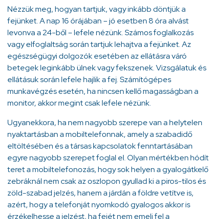
Nézzük meg, hogyan tartjuk, vagy inkább döntjük a
fejünket. A nap 16 órájában – jó esetben 8 óra alvást
levonva a 24-ből – lefele nézünk. Számos foglalkozás
vagy elfoglaltság során tartjuk lehajtva a fejünket. Az
egészségügyi dolgozók esetében az ellátásra váró
betegek leginkább ülnek vagy fekszenek. Vizsgálatuk és
ellátásuk során lefele hajlik a fej. Számítógépes
munkavégzés esetén, ha nincsen kellő magasságban a
monitor, akkor megint csak lefele nézünk.
Ugyanekkora, ha nem nagyobb szerepe van a helytelen
nyaktartásban a mobiltelefonnak, amely a szabadidő
eltöltésében és a társas kapcsolatok fenntartásában
egyre nagyobb szerepet foglal el. Olyan mértékben hódít
teret a mobiltelefonozás, hogy sok helyen a gyalogátkelő
zebráknál nem csak az oszlopon gyullad ki a piros-tilos és
zöld-szabad jelzés, hanem a járdán a földre vetítve is,
azért, hogy a telefonját nyomkodó gyalogos akkor is
érzékelhesse a jelzést, ha fejét nem emeli fel a