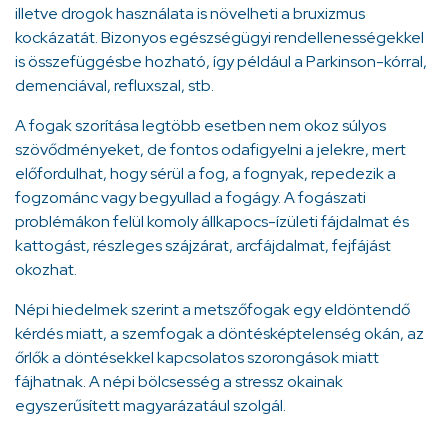
illetve drogok használata is növelheti a bruxizmus
kockázatát. Bizonyos egészségügyi rendellenességekkel
is összefüggésbe hozható, így például a Parkinson-kórral,
demenciával, refluxszal, stb.
A fogak szorítása legtöbb esetben nem okoz súlyos
szövődményeket, de fontos odafigyelni a jelekre, mert
előfordulhat, hogy sérül a fog, a fognyak, repedezik a
fogzománc vagy begyullad a fogágy. A fogászati
problémákon felül komoly állkapocs-ízületi fájdalmat és
kattogást, részleges szájzárat, arcfájdalmat, fejfájást
okozhat.
Népi hiedelmek szerint a metszőfogak egy eldöntendő
kérdés miatt, a szemfogak a döntésképtelenség okán, az
őrlők a döntésekkel kapcsolatos szorongások miatt
fájhatnak. A népi bölcsesség a stressz okainak
egyszerűsített magyarázatául szolgál.