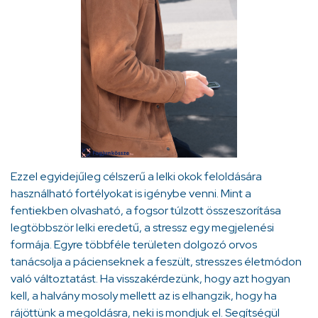
Ezzel egyidejűleg célszerű a lelki okok feloldására
használható fortélyokat is igénybe venni. Mint a
fentiekben olvasható, a fogsor túlzott összeszorítása
legtöbbször lelki eredetű, a stressz egy megjelenési
formája. Egyre többféle területen dolgozó orvos
tanácsolja a pácienseknek a feszült, stresszes életmódon
való változtatást. Ha visszakérdezünk, hogy azt hogyan
kell, a halvány mosoly mellett az is elhangzik, hogy ha
rájöttünk a megoldásra, neki is mondjuk el. Segítségül