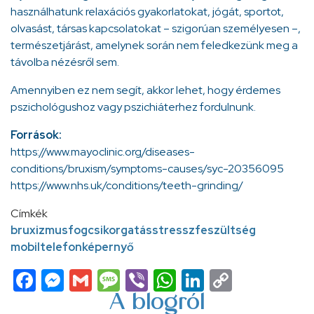
használhatunk relaxációs gyakorlatokat, jógát, sportot,
olvasást, társas kapcsolatokat – szigorúan személyesen –,
természetjárást, amelynek során nem feledkezünk meg a
távolba nézésről sem.
Amennyiben ez nem segít, akkor lehet, hogy érdemes
pszichológushoz vagy pszichiáterhez fordulnunk.
Források:
https://www.mayoclinic.org/diseases-
conditions/bruxism/symptoms-causes/syc-20356095
https://www.nhs.uk/conditions/teeth-grinding/
Címkék
bruxizmus
fogcsikorgatás
stressz
feszültség
mobiltelefon
képernyő
Facebook
Messenger
Gmail
Message
Viber
WhatsApp
LinkedIn
Copy
Link
A blogról