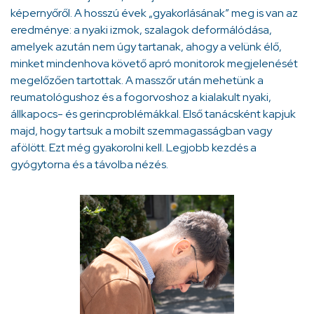
képernyőről. A hosszú évek „gyakorlásának” meg is van az
eredménye: a nyaki izmok, szalagok deformálódása,
amelyek azután nem úgy tartanak, ahogy a velünk élő,
minket mindenhova követő apró monitorok megjelenését
megelőzően tartottak. A masszőr után mehetünk a
reumatológushoz és a fogorvoshoz a kialakult nyaki,
állkapocs- és gerincproblémákkal. Első tanácsként kapjuk
majd, hogy tartsuk a mobilt szemmagasságban vagy
afölött. Ezt még gyakorolni kell. Legjobb kezdés a
gyógytorna és a távolba nézés.