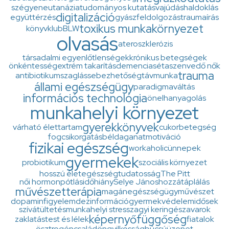
szégyen
eutanázia
tudományos kutatás
vajúdás
haldoklás
digitalizáció
együttérzés
gyászfeldolgozás
traumaírás
toxikus munkakörnyezet
könyvklub
BLW
olvasás
ateroszklerózis
társadalmi egyenlőtlenségek
krónikus betegségek
önkéntesség
extrém takarítás
demencia
séta
szenvedő nők
trauma
antibiotikum
szaglás
sebezhetőség
távmunka
állami egészségügy
paradigmaváltás
információs technológia
önelhanyagolás
munkahelyi környezet
gyerekkönyvek
várható élettartam
cukorbetegség
fogcsikorgatás
béldaganat
motiváció
fizikai egészség
workaholic
ünnepek
gyermekek
probiotikum
szociális környezet
hosszú élet
egészségtudatosság
The Pitt
női hormonpótlás
időhiány
Selye János
hozzátáplálás
művészetterápia
magánegészségügy
művészet
dopamin
figyelem
dezinformáció
gyermekvédelem
idősek
szívátültetés
munkahelyi stressz
agyi keringészavarok
képernyő
függőség
zaklatás
test és lélek
fiatalok
ösztrogén
család
öngyilkosság
búcsúüzenet