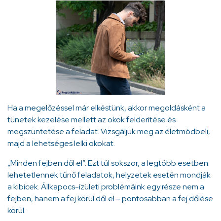
Ha a megelőzéssel már elkéstünk, akkor megoldásként a
tünetek kezelése mellett az okok felderítése és
megszüntetése a feladat. Vizsgáljuk meg az életmódbeli,
majd a lehetséges lelki okokat.
„Minden fejben dől el”. Ezt túl sokszor, a legtöbb esetben
lehetetlennek tűnő feladatok, helyzetek esetén mondják
a kibicek. Állkapocs-ízületi problémáink egy része nem a
fejben, hanem a fej körül dől el – pontosabban a fej dőlése
körül.