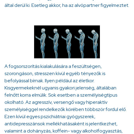
által derül ki. Esetleg akkor, ha az alvópartner figyelmeztet.
A fogsorszorítás kialakulására a feszültségen,
szorongáson, stresszen kívül egyéb tényezők is
befolyással bírnak. Ilyen például az életkor.
Kisgyermekeknél ugyanis gyakori jelenség, általában
felnőtt korra elmúlik. Sok esetben a személyiségtípus
okolható. Az agresszív, versengő vagy hiperaktív
személyiséggel rendelkezők körében többször fordul elő.
Ezen kívül egyes pszichiátriai gyógyszerek,
antidepresszánsok mellékhatásaként is jelentkezhet,
valamint a dohányzás, koffein- vagy alkoholfogyasztás,