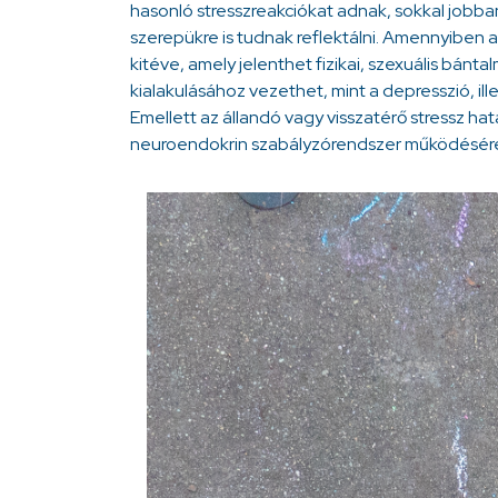
hasonló stresszreakciókat adnak, sokkal jobba
szerepükre is tudnak reflektálni. Amennyiben
kitéve, amely jelenthet fizikai, szexuális bánta
kialakulásához vezethet, mint a depresszió, i
Emellett az állandó vagy visszatérő stressz hat
neuroendokrin szabályzórendszer működésére