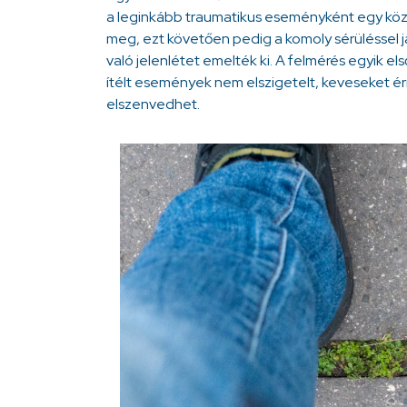
a leginkább traumatikus eseményként egy közel 
meg, ezt követően pedig a komoly sérüléssel
való jelenlétet emelték ki. A felmérés egyik 
ítélt események nem elszigetelt, keveseket é
elszenvedhet.