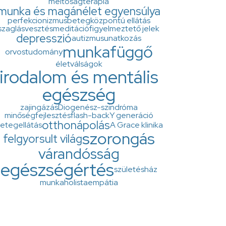
méltóságterápia
munka és magánélet egyensúlya
perfekcionizmus
betegközpontú ellátás
szaglásvesztés
meditáció
figyelmeztető jelek
depresszió
autizmus
unatkozás
munkafüggő
orvostudomány
életválságok
irodalom és mentális
egészség
zaj
ingázás
Diogenész-szindróma
minőségfejlesztés
flash-back
Y generáció
otthonápolás
etegellátás
A Grace klinika
szorongás
felgyorsult világ
várandósság
egészségértés
születésház
munkaholista
empátia