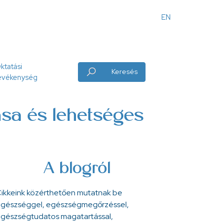
EN
Angol
menü
ktatási
Keresés
evékenység
ása és lehetséges
A blogról
ikkeink közérthetően mutatnak be
gészséggel, egészségmegőrzéssel,
gészségtudatos magatartással,