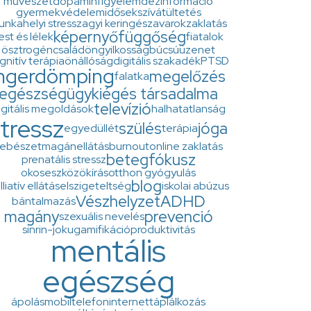
művészet
dopamin
figyelem
dezinformáció
gyermekvédelem
idősek
szívátültetés
nkahelyi stressz
agyi keringészavarok
zaklatás
képernyő
függőség
est és lélek
fiatalok
ösztrogén
család
öngyilkosság
búcsúüzenet
gnitív terápia
önállóság
digitális szakadék
PTSD
ingerdömping
megelőzés
falatka
egészségügy
kiégés társadalma
televízió
igitális megoldások
halhatatlanság
tressz
szülés
jóga
egyedüllét
terápia
ebészet
magánellátás
burnout
online zaklatás
betegfókusz
prenatális stressz
okoseszközök
írás
otthon gyógyulás
blog
lliatív ellátás
elszigeteltség
iskolai abúzus
Vészhelyzet
ADHD
bántalmazás
magány
prevenció
szexuális nevelés
sinrin-joku
gamifikáció
produktivitás
mentális
egészség
ápolás
mobiltelefon
internet
táplálkozás