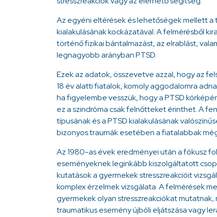
stresszreakciók vagy az elérhető segítség.
Az egyéni eltérések és lehetőségek mellett a 
kialakulásának kockázatával. A felmérésből kir
történő fizikai bántalmazást, az elrablást, val
legnagyobb arányban PTSD.
Ezek az adatok, összevetve azzal, hogy az fel
18 év alatti fiatalok, komoly aggodalomra ad
ha figyelembe vesszük, hogy a PTSD kórképé
ez a szindróma csak felnőtteket érinthet. A f
típusának és a PTSD kialakulásának valószínűs
bizonyos traumák esetében a fiatalabbak még
Az 1980-as évek eredményei után a fókusz fo
eseményeknek leginkább kiszolgáltatott csopor
kutatások a gyermekek stresszreakcióit vizsgá
komplex érzelmek vizsgálata. A felmérések m
gyermekek olyan stresszreakciókat mutatnak, m
traumatikus esemény újbóli eljátszása vagy ler