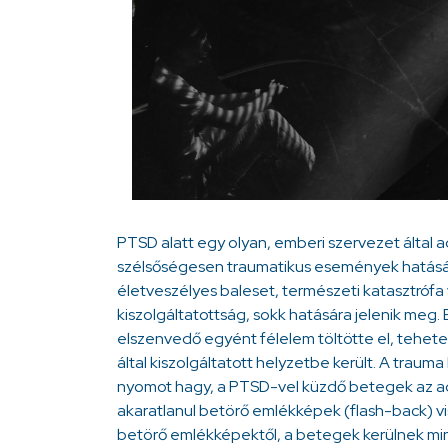
PTSD alatt egy olyan, emberi szervezet által 
szélsőségesen traumatikus események hatásár
életveszélyes baleset, természeti katasztrófa
kiszolgáltatottság, sokk hatására jelenik meg
elszenvedő egyént félelem töltötte el, tehet
által kiszolgáltatott helyzetbe került. A traum
nyomot hagy, a PTSD-vel küzdő betegek az adot
akaratlanul betörő emlékképek (flash-back) vis
betörő emlékképektől, a betegek kerülnek mind