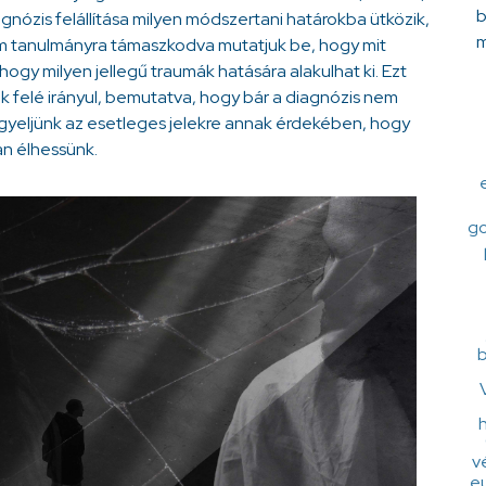
b
iagnózis felállítása milyen módszertani határokba ütközik,
m
om tanulmányra támaszkodva mutatjuk be, hogy mit
hogy milyen jellegű traumák hatására alakulhat ki. Ezt
 felé irányul, bemutatva, hogy bár a diagnózis nem
igyeljünk az esetleges jelekre annak érdekében, hogy
n élhessünk.
go
b
h
v
e