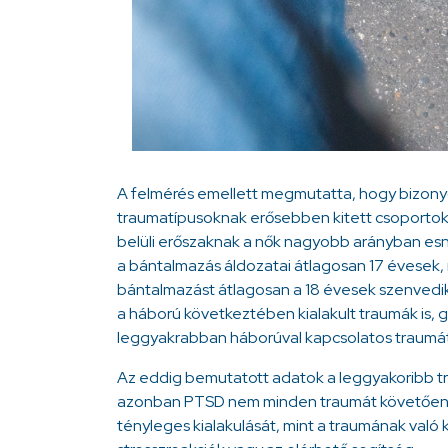
A felmérés emellett megmutatta, hogy bizony
traumatípusoknak erősebben kitett csoportoka
belüli erőszaknak a nők nagyobb arányban esnek
a bántalmazás áldozatai átlagosan 17 évesek, mí
bántalmazást átlagosan a 18 évesek szenvedik
a háború következtében kialakult traumák is, 
leggyakrabban háborúval kapcsolatos traumát
Az eddig bemutatott adatok a leggyakoribb tra
azonban PTSD nem minden traumát követően al
tényleges kialakulását, mint a traumának való 