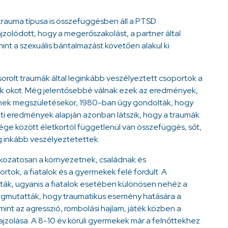
trauma típusa is összefüggésben áll a PTSD
ajzolódott, hogy a megerőszakolást, a partner által
amint a szexuális bántalmazást követően alakul ki
sorolt traumák által leginkább veszélyeztett csoportok a
nak okot. Még jelentősebbé válnak ezek az eredmények,
nek megszületésekor, 1980-ban úgy gondolták, hogy
enti eredmények alapján azonban látszik, hogy a traumák
ége között életkortól függetlenül van összefüggés, sőt,
 inkább veszélyeztetettek.
kozatosan a környezetnek, családnak és
tok, a fiatalok és a gyermekek felé fordult. A
lták, ugyanis a fiatalok esetében különösen nehéz a
egmutatták, hogy traumatikus esemény hatására a
int az agresszió, rombolási hajlam, játék közben a
ajzolása. A 8-10 év körüli gyermekek már a felnőttekhez