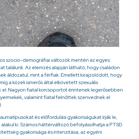
os szocio-demográfiai változók mentén az egyes
t találunk. Az elemzés alapján látható, hogy családon
 áldozatul, mint a férfiak. Emellett kirajzolódott, hogy
g a közeli ismerős által elkövetett szexuális
 el. Nagyon fiatal korcsoportot érintenek legerősebben
gyermekek, valamint fiatal felnőttek szenvednek el
.
umatípusokat és előfordulási gyakoriságukat írják le,
akul ki. Számos háttérváltozó befolyásolhatja a PTSD
kitettség gyakorisága és intenzitása, az egyéni