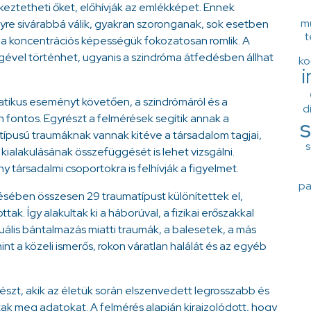
eztetheti őket, előhívják az emlékképet. Ennek
mu
re sivárabbá válik, gyakran szoronganak, sok esetben
t
a koncentrációs képességük fokozatosan romlik. A
ével történhet, ugyanis a szindróma átfedésben állhat
ko
tikus eseményt követően, a szindrómáról és a
d
 fontos. Egyrészt a felmérések segítik annak a
s
típusú traumáknak vannak kitéve a társadalom tagjai,
s
ialakulásának összefüggését is lehet vizsgálni.
 társadalmi csoportokra is felhívják a figyelmet.
pa
sében összesen 29 traumatípust különítettek el,
. Így alakultak ki a háborúval, a fizikai erőszakkal
uális bántalmazás miatti traumák, a balesetek, a más
int a közeli ismerős, rokon váratlan halálát és az egyéb
szt, akik az életük során elszenvedett legrosszabb és
tak meg adatokat. A felmérés alapján kirajzolódott, hogy