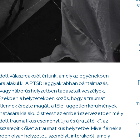
e
adott válaszreakciót értünk, amely az egyénekben
a alakul ki. A PTSD leggyakrabban bántalmazás,
 vagy háborús helyzetben tapasztalt veszélyek,
. Ezekben a helyzetekben közös, hogy a traumát
m
etlennek érezte magát, a tőle független körülmények
a hatására kialakuló stressz az emberi szervezetben mély
t traumatikus eseményt újra és újra „átélik”, az
e
szarepítik őket a traumatikus helyzetbe. Mivel félnek a
en olyan helyzetet, személyt, interakciót, amely