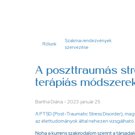
Ugrás
a
tartalomra
Szakmai rendezvények
Rólunk
szervezése
A poszttraumás str
terápiás módszere
Bartha Diána
-
2023. január 25.
A PTSD (Post-Traumatic Stress Disorder), magy
az élettudományok által nehezen vizsgálható t
Noha a kurrens szakirodalom szerint a társada