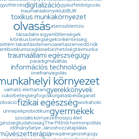
digitalizáció
gyüttérzés
gyászfeldolgozás
traumaírás
könyvklub
BLW
toxikus munkakörnyezet
olvasás
ateroszklerózis
társadalmi egyenlőtlenségek
krónikus betegségek
önkéntesség
extrém takarítás
demencia
séta
szenvedő nők
antibiotikum
szaglás
sebezhetőség
távmunka
trauma
állami egészségügy
paradigmaváltás
információs technológia
önelhanyagolás
munkahelyi környezet
gyerekkönyvek
várható élettartam
cukorbetegség
fogcsikorgatás
béldaganat
fizikai egészség
otiváció
workaholic
gyermekek
ünnepek
probiotikum
szociális környezet
hosszú élet
gészségtudatosság
The Pitt
női hormonpótlás
időhiány
Selye János
hozzátáplálás
művészetterápia
magánegészségügy