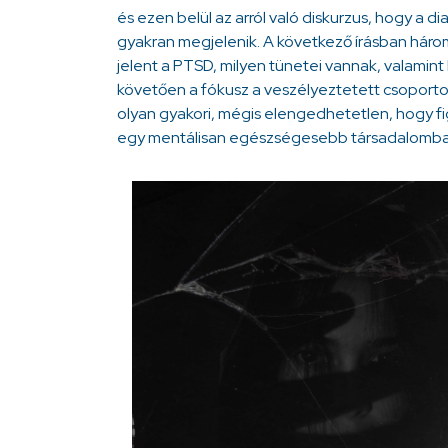
és ezen belül az arról való diskurzus, hogy a d
gyakran megjelenik. A következő írásban hár
jelent a PTSD, milyen tünetei vannak, valamint 
követően a fókusz a veszélyeztetett csoportok
olyan gyakori, mégis elengedhetetlen, hogy f
egy mentálisan egészségesebb társadalomba