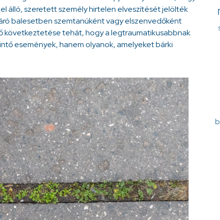
álló, szeretett személy hirtelen elveszítését jelölték
 járó balesetben szemtanúként vagy elszenvedőként
első következtetése tehát, hogy a legtraumatikusabbnak
rintő események, hanem olyanok, amelyeket bárki
b