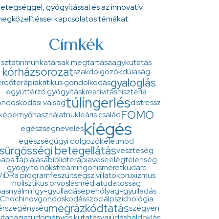
etegséggel, gyógyítással és az innovatív
egközelítéssel kapcsolatos témákat.
Címkék
sztatin
munkatársak megtartása
agykutatás
kórházsorozat
szakdolgozók
dúlaság
gyaloglás
erdőterápia
kritikus gondolkodás
együttérző gyógyítás
kreativitás
hisztéria
túlingerlés
ndoskodási válság
distressz
FOMO
képernyőhasználat
nukleáris család
kiégés
egészségnevelés
egészségügyi dolgozók
életmód
sürgősségi betegellátás
veszteség
aba táplálása
biblioterápia
veseelégtelenség
gyógyító nők
streaming
önismeret
kudarc
ViDRa program
feszültség
szív
illatok
bruxizmus
holisztikus orvoslás
médiatudatosság
asnyálmirigy-gyulladás
epehólyag-gyulladás
Chochinov
gondoskodás
szociálpszichológia
megrázkódtatás
érszegénység
szégyen
utanázia
tudományos kutatás
vajúdás
haldoklás