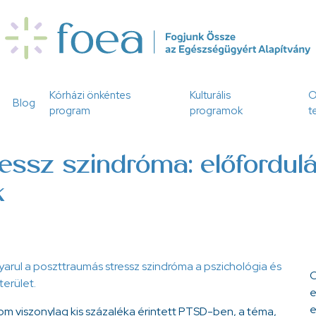
Kórházi önkéntes
Kulturális
O
Blog
program
programok
t
essz szindróma: előfordul
k
arul a poszttraumás stressz szindróma a pszichológia és
C
erület.
e
e
lom viszonylag kis százaléka érintett PTSD-ben, a téma,