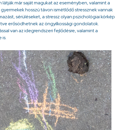
n látják már saját magukat az eseményben, valamint a
 a gyermekek hosszú távon ismétlődő stressznek vannak
lmazást, sérüléseket, a stressz olyan pszichológiai kórkép
lletve erősödhetnek az öngyilkossági gondolatok.
ással van az idegrendszeri fejlődésre, valamint a
 is.