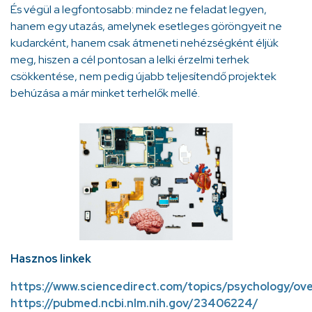
És végül a legfontosabb: mindez ne feladat legyen,
hanem egy utazás, amelynek esetleges göröngyeit ne
kudarcként, hanem csak átmeneti nehézségként éljük
meg, hiszen a cél pontosan a lelki érzelmi terhek
csökkentése, nem pedig újabb teljesítendő projektek
behúzása a már minket terhelők mellé.
Hasznos linkek
https://www.sciencedirect.com/topics/psychology/ove
https://pubmed.ncbi.nlm.nih.gov/23406224/