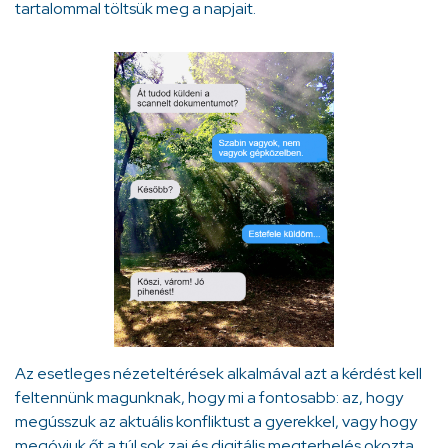
tartalommal töltsük meg a napjait.
Az esetleges nézeteltérések alkalmával azt a kérdést kell
feltennünk magunknak, hogy mi a fontosabb: az, hogy
megússzuk az aktuális konfliktust a gyerekkel, vagy hogy
megóvjuk őt a túl sok zaj és digitális megterhelés okozta