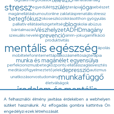
stressz
szülés
jóga
egyedüllét
terápia
sebészet
magánellátás
burnout
online zaklatás
prenatális stressz
betegfókusz
okoseszközök
írás
otthon gyógyulás
blog
palliatív ellátás
elszigeteltség
iskolai abúzus
Vészhelyzet
ADHD
magány
bántalmazás
prevenció
szexuális nevelés
sinrin-joku
gamifikáció
produktivitás
mentális egészség
ápolás
mobiltelefon
internet
táplálkozás
méltóságterápia
munka és magánélet egyensúlya
perfekcionizmus
betegközpontú ellátás
szaglásvesztés
depresszió
meditáció
figyelmeztető jelek
autizmus
munkafüggő
unatkozás
orvostudomány
életválságok
irodalom és mentális
egészség
A felhasználói élmény javítása érdekében a webhelyen
zaj
ingázás
Diogenész-szindróma
minőségfejlesztés
sütiket használunk. Az elfogadás gombra kattintva Ön
otthonápolás
flash-back
Y generáció
betegellátás
engedélyzi ezek létrehozását.