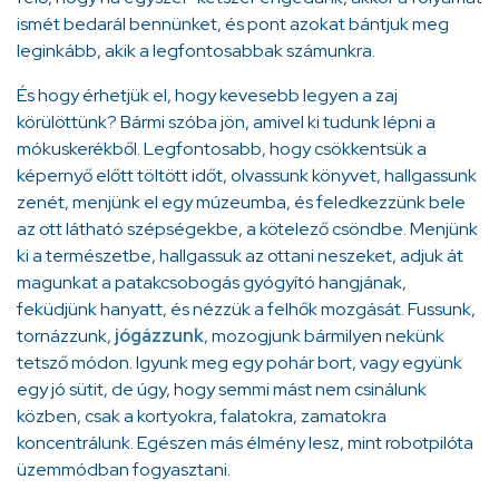
ismét bedarál bennünket, és pont azokat bántjuk meg
leginkább, akik a legfontosabbak számunkra.
És hogy érhetjük el, hogy kevesebb legyen a zaj
körülöttünk? Bármi szóba jön, amivel ki tudunk lépni a
mókuskerékből. Legfontosabb, hogy csökkentsük a
képernyő előtt töltött időt, olvassunk könyvet, hallgassunk
zenét, menjünk el egy múzeumba, és feledkezzünk bele
az ott látható szépségekbe, a kötelező csöndbe. Menjünk
ki a természetbe, hallgassuk az ottani neszeket, adjuk át
magunkat a patakcsobogás gyógyító hangjának,
feküdjünk hanyatt, és nézzük a felhők mozgását. Fussunk,
tornázzunk,
jógázzunk
, mozogjunk bármilyen nekünk
tetsző módon. Igyunk meg egy pohár bort, vagy együnk
egy jó sütit, de úgy, hogy semmi mást nem csinálunk
közben, csak a kortyokra, falatokra, zamatokra
koncentrálunk. Egészen más élmény lesz, mint robotpilóta
üzemmódban fogyasztani.