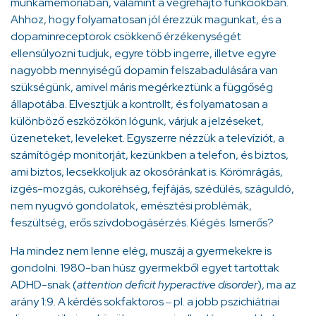
munkamemóriában, valamint a végrehajtó funkciókban.
Ahhoz, hogy folyamatosan jól érezzük magunkat, és a
dopaminreceptorok csökkenő érzékenységét
ellensúlyozni tudjuk, egyre több ingerre, illetve egyre
nagyobb mennyiségű dopamin felszabadulására van
szükségünk, amivel máris megérkeztünk a függőség
állapotába. Elvesztjük a kontrollt, és folyamatosan a
különböző eszközökön lógunk, várjuk a jelzéseket,
üzeneteket, leveleket. Egyszerre nézzük a televíziót, a
számítógép monitorját, kezünkben a telefon, és biztos,
ami biztos, lecsekkoljuk az okosóránkat is. Körömrágás,
izgés-mozgás, cukoréhség, fejfájás, szédülés, száguldó,
nem nyugvó gondolatok, emésztési problémák,
feszültség, erős szívdobogásérzés. Kiégés. Ismerős?
Ha mindez nem lenne elég, muszáj a gyermekekre is
gondolni. 1980-ban húsz gyermekből egyet tartottak
ADHD-snak (
attention deficit hyperactive disorder
), ma az
arány 1:9. A kérdés sokfaktoros
pl. a jobb pszichiátriai
–