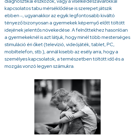
diagnosztikai eszközök, vagy a viselkedészavarokkal
kapcsolatos tabu mérséklődése is szerepet játszik
ebben
, ugyanakkor az egyik legfontosabb kiváltó
–
tényező bizonyosan a gyermekek képernyő előtt töltött
idejének jelentős növekedése. A felnőttekhez hasonlóan
a gyermekeknél is azt látjuk, hogy minél több mesterséges
stimuláció éri őket (televízió, videójáték, tablet, PC,
mobiltelefon, stb.), annál kisebb az esély arra, hogy a
személyes kapcsolatok, a természetben töltött idő és a
mozgás vonzó legyen számukra.