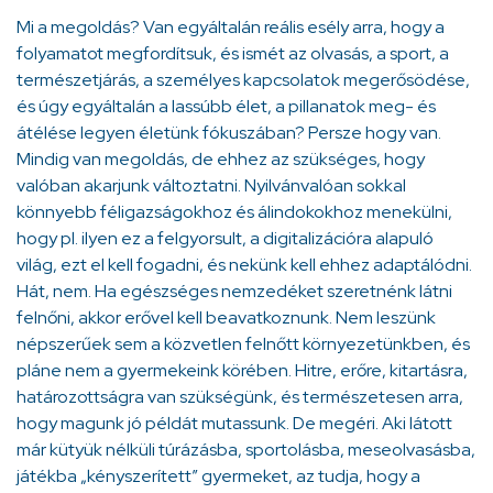
Mi a megoldás? Van egyáltalán reális esély arra, hogy a
folyamatot megfordítsuk, és ismét az olvasás, a sport, a
természetjárás, a személyes kapcsolatok megerősödése,
és úgy egyáltalán a lassúbb élet, a pillanatok meg- és
átélése legyen életünk fókuszában? Persze hogy van.
Mindig van megoldás, de ehhez az szükséges, hogy
valóban akarjunk változtatni. Nyilvánvalóan sokkal
könnyebb féligazságokhoz és álindokokhoz menekülni,
hogy pl. ilyen ez a felgyorsult, a digitalizációra alapuló
világ, ezt el kell fogadni, és nekünk kell ehhez adaptálódni.
Hát, nem. Ha egészséges nemzedéket szeretnénk látni
felnőni, akkor erővel kell beavatkoznunk. Nem leszünk
népszerűek sem a közvetlen felnőtt környezetünkben, és
pláne nem a gyermekeink körében. Hitre, erőre, kitartásra,
határozottságra van szükségünk, és természetesen arra,
hogy magunk jó példát mutassunk. De megéri. Aki látott
már kütyük nélküli túrázásba, sportolásba, meseolvasásba,
játékba „kényszerített” gyermeket, az tudja, hogy a