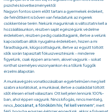
pszichés következményektől.
Nagyon fontos szem előtt tartani a gyermekek érdekeit,
de felnőttként is bőven van feladatunk az ingerek
csökkentése terén. Nekünk magunknak is változtatni kell a
hozzáállásunkon, részben saját egészégünk védelme
érdekében, részben pedig családtagjaink, illetve a velünk
kapcsolatban állók nyugalma érdekében, hiszen a mi
fáradtságunk, kilúgozottságunk, illetve az együtt töltött
idők során tapasztalt fókuszvesztésünk
mindenre
–
figyelünk, csak éppen arra nem, akivel vagyunk
sokat
–
ronthat személyes viszonyainkon és a tőlünk függők
érzelmi állapotán.
A munkavégzés vonatkozásában egyértelműen meg kell
szabni a korlátokat, a munkával, illetve a családdal töltött
időt élesen el kell választani. Ott kell jelen lennünk 100%-
ban, ahol éppen vagyunk. Nincs kifogás, nincs mentség,
nincs „
bocsánat, a főnököm hív, fel kell vennem
”, mert
félő, hogy ha egyszer-kétszer engedünk, akkor a folyamat