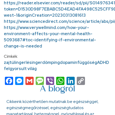
https://reader.elsevier.com/reader/sd/pii/S0149763
token=D1530D98F7EBABC5D4EAD4FA498C525CFF9D
west-1&originCreation=20230313081613
https://www.sciencedirect.com/science/article/abs
https://www.verywellmind.com/how-your-
environment-affects-your-mental-health-
5093687#toc-identifying-if-environmental-
change-is-needed
Címkék
zaj
túlingerlés
ingerdömping
dopamin
függőség
ADHD
felgyorsult világ
Facebook
Messenger
Gmail
Message
Viber
WhatsApp
LinkedIn
Copy
Link
A blogról
Cikkeink közérthetően mutatnak be egészséggel,
egészségmegőrzéssel, egészségtudatos
magatartással, betegséggel, gyógyítással és az