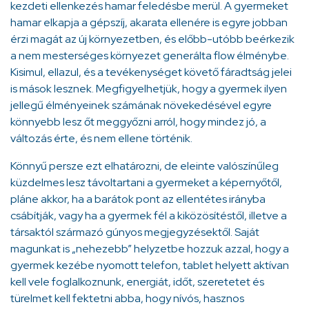
kezdeti ellenkezés hamar feledésbe merül. A gyermeket
hamar elkapja a gépszíj, akarata ellenére is egyre jobban
érzi magát az új környezetben, és előbb-utóbb beérkezik
a nem mesterséges környezet generálta flow élménybe.
Kisimul, ellazul, és a tevékenységet követő fáradtság jelei
is mások lesznek. Megfigyelhetjük, hogy a gyermek ilyen
jellegű élményeinek számának növekedésével egyre
könnyebb lesz őt meggyőzni arról, hogy mindez jó, a
változás érte, és nem ellene történik.
Könnyű persze ezt elhatározni, de eleinte valószínűleg
küzdelmes lesz távoltartani a gyermeket a képernyőtől,
pláne akkor, ha a barátok pont az ellentétes irányba
csábítják, vagy ha a gyermek fél a kiközösítéstől, illetve a
társaktól származó gúnyos megjegyzésektől. Saját
magunkat is „nehezebb” helyzetbe hozzuk azzal, hogy a
gyermek kezébe nyomott telefon, tablet helyett aktívan
kell vele foglalkoznunk, energiát, időt, szeretetet és
türelmet kell fektetni abba, hogy nívós, hasznos