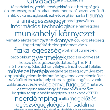
olvasás
ateroszklerózis
társadalmi egyenlőtlenségek
krónikus betegségek
önkéntesség
extrém takarítás
demencia
séta
szenvedő nők
trauma
antibiotikum
szaglás
sebezhetőség
távmunka
állami egészségügy
paradigmaváltás
információs technológia
önelhanyagolás
munkahelyi környezet
gyerekkönyvek
várható élettartam
cukorbetegség
fogcsikorgatás
béldaganat
motiváció
fizikai egészség
workaholic
ünnepek
gyermekek
probiotikum
szociális környezet
hosszú élet
egészségtudatosság
The Pitt
női hormonpótlás
időhiány
Selye János
hozzátáplálás
művészetterápia
magánegészségügy
művészet
dopamin
figyelem
dezinformáció
gyermekvédelem
idősek
szívátültetés
munkahelyi stressz
agyi keringészavarok
képernyő
függőség
zaklatás
test és lélek
fiatalok
ösztrogén
család
öngyilkosság
búcsúüzenet
kognitív terápia
önállóság
digitális szakadék
PTSD
ingerdömping
megelőzés
falatka
egészségügy
kiégés társadalma
televízió
digitális megoldások
halhatatlanság