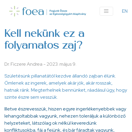
Ugrás
a
EN
An
tartalomra
me
Kell nekünk ez a
folyamatos zaj?
Dr. Ficzere Andrea
-
2023. május 9.
Születésünk pillanatától kezdve állandó zajban élünk.
Ömlenek az ingerek, amelyek akár jók, akár rosszak,
hatnak ránk. Megterhelnek bennünket, ráadásul úgy, hogy
szinte észre sem vesszük.
Illetve észrevesszük, hiszen egyre ingerlékenyebbek vagy
lehangoltabbak vagyunk, nehezen toleráljuk a különböző
helyzeteket, látszólag ok nélkül keveredünk
konfliktusokba, fáj a fejünk, és bár fáradtak vagyunk,