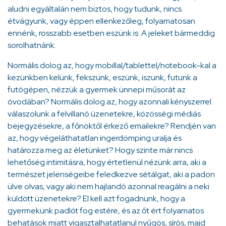
aludni egyáltalán nem biztos, hogy tudunk, nincs
étvágyunk, vagy éppen ellenkezőleg, folyamatosan
ennénk, rosszabb esetben eszünk is. A jeleket bármeddig
sorolhatnánk.
Normális dolog az, hogy mobillal/tablettel/notebook-kal a
kezünkben kelünk, fekszünk, eszünk, iszunk, futunk a
futógépen, nézzük a gyermek ünnepi műsorát az
óvodában? Normális dolog az, hogy azonnali kényszerrel
válaszolunk a felvillanó üzenetekre, közösségi médiás
bejegyzésekre, a főnöktől érkező emailekre? Rendjén van
az, hogy végeláthatatlan ingerdömping uralja és
határozza meg az életünket? Hogy szinte már nincs
lehetőség intimitásra, hogy értetlenül nézünk arra, aki a
természet jelenségeibe feledkezve sétálgat, aki a padon
ülve olvas, vagy aki nem hajlandó azonnal reagálni a neki
küldött üzenetekre? El kell azt fogadnunk, hogy a
gyermekünk padlót fog estére, és az őt ért folyamatos
behatások miatt vigasztalhatatlanul nyűgös, sírós, majd