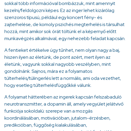
sokkal több információval bombázzuk, mint amennyit
kezelni/feldolgozni képes. Ez az inger lehet kizárólag
szenzoros típusú, például egy koncert fény- és
zajterhelése, de komoly pszichés megterhelés is társulhat
hozzá, mint amikor sok órát töltünk el a képernyő előtt
munkavégzés alkalmával, egy nehezebb feladat kapcsán.
A fentieket értékelve úgy tűnhet, nem olyan nagy a baj,
hiszen ilyen az életünk, de pont azért, mert ilyen az
életünk, vagyunk sokkal nagyobb veszélyben, mint
gondolnánk. Sajnos, mára ez a folyamatos
túlterhelés/túlingerlés lett a normális, ami oda vezethet,
hogy esetleg túlterhelésfüggőkké válunk.
A folyamat hátterében az ingerek kapcsán felszabaduló
neurotranszmitter, a dopamin áll, amely vegyület jelátvivő
funkciója sokoldalú: szerepe van a mozgás
koordinálásában, motivációban, jutalom-érzésben,
predikcióban, függőség kialakulásában,