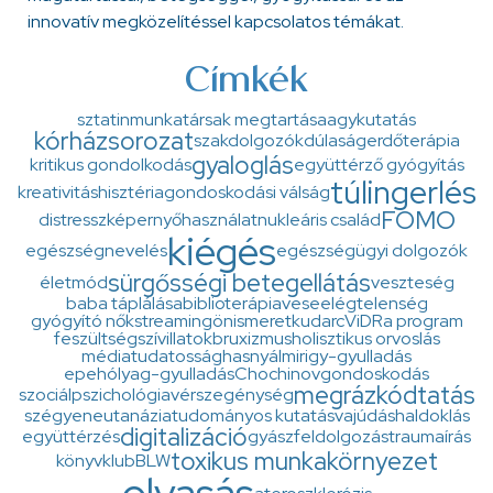
innovatív megközelítéssel kapcsolatos témákat.
Címkék
sztatin
munkatársak megtartása
agykutatás
kórházsorozat
szakdolgozók
dúlaság
erdőterápia
gyaloglás
kritikus gondolkodás
együttérző gyógyítás
túlingerlés
kreativitás
hisztéria
gondoskodási válság
FOMO
distressz
képernyőhasználat
nukleáris család
kiégés
egészségnevelés
egészségügyi dolgozók
sürgősségi betegellátás
életmód
veszteség
baba táplálása
biblioterápia
veseelégtelenség
gyógyító nők
streaming
önismeret
kudarc
ViDRa program
feszültség
szív
illatok
bruxizmus
holisztikus orvoslás
médiatudatosság
hasnyálmirigy-gyulladás
epehólyag-gyulladás
Chochinov
gondoskodás
megrázkódtatás
szociálpszichológia
vérszegénység
szégyen
eutanázia
tudományos kutatás
vajúdás
haldoklás
digitalizáció
együttérzés
gyászfeldolgozás
traumaírás
toxikus munkakörnyezet
könyvklub
BLW