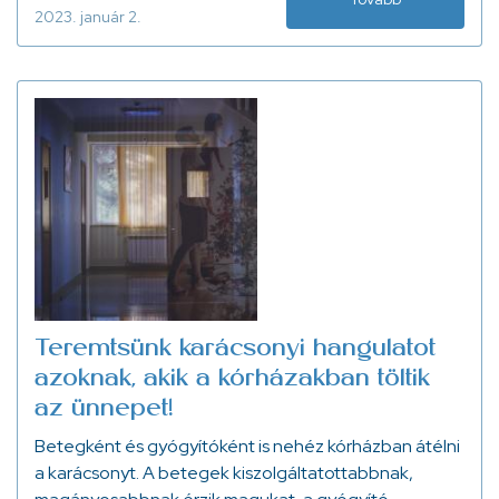
2023. január 2.
Teremtsünk karácsonyi hangulatot
azoknak, akik a kórházakban töltik
az ünnepet!
Betegként és gyógyítóként is nehéz kórházban átélni
a karácsonyt. A betegek kiszolgáltatottabbnak,