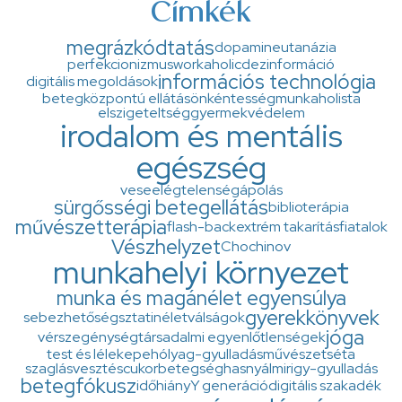
Címkék
megrázkódtatás
dopamin
eutanázia
perfekcionizmus
workaholic
dezinformáció
információs technológia
digitális megoldások
betegközpontú ellátás
önkéntesség
munkaholista
elszigeteltség
gyermekvédelem
irodalom és mentális
egészség
veseelégtelenség
ápolás
sürgősségi betegellátás
biblioterápia
művészetterápia
flash-back
extrém takarítás
fiatalok
Vészhelyzet
Chochinov
munkahelyi környezet
munka és magánélet egyensúlya
gyerekkönyvek
sebezhetőség
sztatin
életválságok
jóga
vérszegénység
társadalmi egyenlőtlenségek
test és lélek
epehólyag-gyulladás
művészet
séta
szaglásvesztés
cukorbetegség
hasnyálmirigy-gyulladás
betegfókusz
időhiány
Y generáció
digitális szakadék