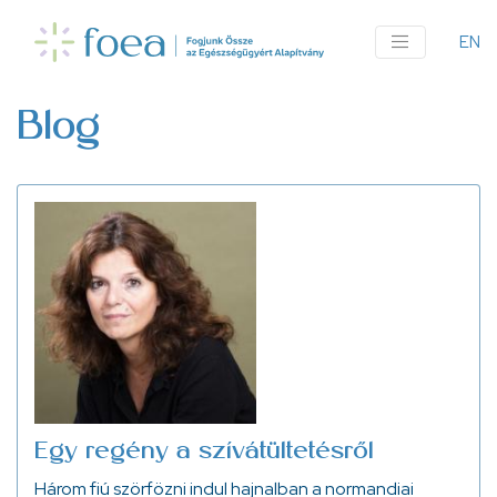
Ugrás
a
EN
An
tartalomra
me
Blog
Egy regény a szívátültetésről
Három fiú szörfözni indul hajnalban a normandiai