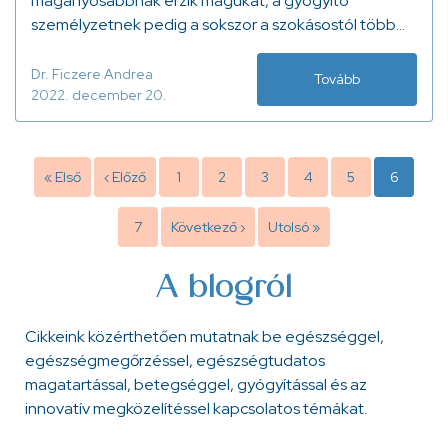
magányosabbnak érzik magukat, a gyógyító
személyzetnek pedig a sokszor a szokásostól több
feladat mellett a család hiánya is terhet jelent.
Dr. Ficzere Andrea
Tovább
2022. december 20.
Oldalszámozás
Első
« Első
Előző
‹ Előző
Page
1
Page
2
Page
3
Page
4
Page
5
Jelenleg
6
oldal
oldal
oldal
Page
7
Következő
Következő ›
Utolsó
Utolsó »
oldal
oldal
A blogról
Cikkeink közérthetően mutatnak be egészséggel,
egészségmegőrzéssel, egészségtudatos
magatartással, betegséggel, gyógyítással és az
innovatív megközelítéssel kapcsolatos témákat.