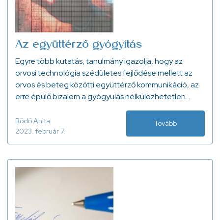
Az együttérző gyógyítás
Egyre több kutatás, tanulmány igazolja, hogy az
orvosi technológia szédületes fejlődése mellett az
orvos és beteg közötti együttérző kommunikáció, az
erre épülő bizalom a gyógyulás nélkülözhetetlen
része.
Bödő Anita
Tovább
2023. február 7.