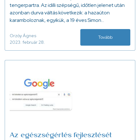
tengerpartra. Az idilli szépségű, időtlen jelenet után
azonban durva váltás következik: a hazaúton
karamboloznak, egyikük, a 19 éves Simon
koponyatraumát szenved, mélykómába esik, és
megindul a versenyfutás az idővel.
Orzóy Ágnes
Tovább
2023. február 28.
Az egészségértés fejlesztését