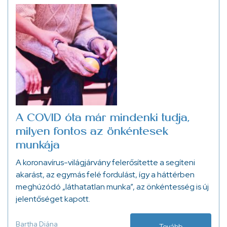
A COVID óta már mindenki tudja,
milyen fontos az önkéntesek
munkája
A koronavírus-világjárvány felerősítette a segíteni
akarást, az egymás felé fordulást, így a háttérben
meghúzódó „láthatatlan munka”, az önkéntesség is új
jelentőséget kapott.
Bartha Diána
Tovább