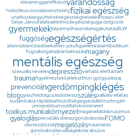
várandósság
streaming
gamifikáció
fizikai egészség
holisztikus orvoslás
veszteség
unatkozás
együttérzés
egészségnevelés
hosszú élet
Selye János
falatka
életmód
egészségügyi dolgozók
gyermekek
képernyőhasználat
agykutatás
BLW
egészségértés
függőség
ateroszklerózis
idősek
sinrin-joku
figyelem
írás
antibiotikum
magány
fogcsikorgatás
bántalmazás
mentális egészség
depresszió
szexuális nevelés
várható élettartam
trauma
figyelmeztető jelek
otthon gyógyulás
zaj
kiégés
ingerdömping
prevenció
blog
szülés
gyászfeldolgozás
distressz
palliatív ellátás
kudarc
baba táplálása
feszültség
egyedüllét
ösztrogén
ünnepek
burnout
illatok
önismeret
toxikus munkakörnyezet
magánellátás
bruxizmus
gyaloglás
FOMO
prenatális stressz
gondoskodás
megelőzés
okoseszközök
traumaírás
gondoskodási válság
iskolai abúzus